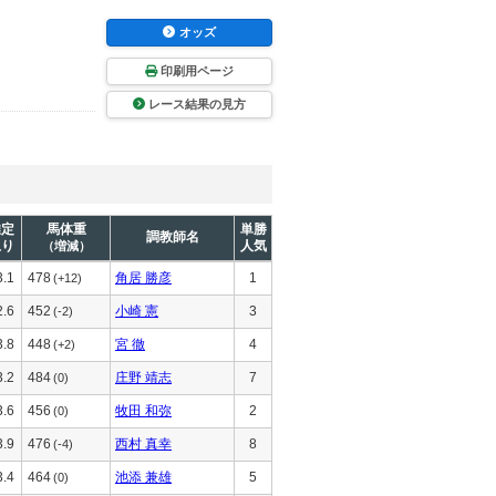
オッズ
印刷用ページ
レース結果の見方
推定
馬体重
単勝
調教師名
上り
人気
（増減）
3.1
478
角居 勝彦
1
(+12)
2.6
452
小崎 憲
3
(-2)
3.8
448
宮 徹
4
(+2)
3.2
484
庄野 靖志
7
(0)
3.6
456
牧田 和弥
2
(0)
3.9
476
西村 真幸
8
(-4)
3.4
464
池添 兼雄
5
(0)