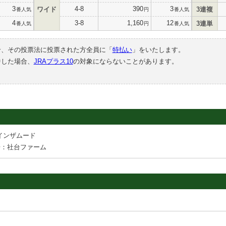
3
4-8
390
3
ワイド
3連複
番人気
円
番人気
4
3-8
1,160
12
3連単
番人気
円
番人気
合、その投票法に投票された方全員に「
特払い
」をいたします。
中した場合、
JRAプラス10
の対象にならないことがあります。
インザムード
場：社台ファーム