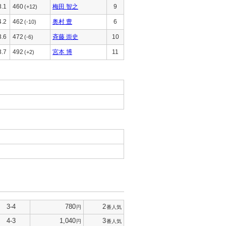
3.1
460
梅田 智之
9
(+12)
4.2
462
奥村 豊
6
(-10)
3.6
472
斉藤 崇史
10
(-6)
3.7
492
宮本 博
11
(+2)
3-4
780
2
円
番人気
4-3
1,040
3
円
番人気