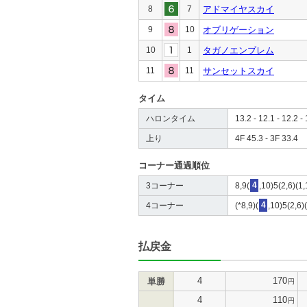
8
7
アドマイヤスカイ
9
10
オブリゲーション
10
1
タガノエンブレム
11
11
サンセットスカイ
タイム
ハロンタイム
13.2 - 12.1 - 12.2 - 
上り
4F 45.3 - 3F 33.4
コーナー通過順位
3コーナー
8,9(
4
,10)5(2,6)(1,
4コーナー
(*8,9)(
4
,10)5(2,6)
払戻金
4
170
単勝
円
4
110
円