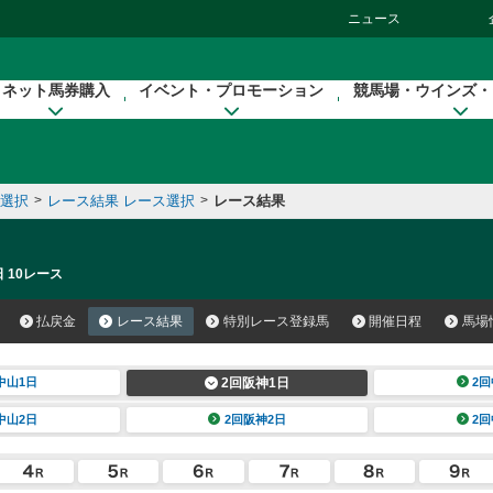
ニュース
ネット馬券購入
イベント・プロモーション
競馬場・ウインズ・
催選択
>
レース結果 レース選択
>
レース結果
 10レース
払戻金
レース結果
特別レース登録馬
開催日程
馬場
中山1日
2回阪神1日
2回
中山2日
2回阪神2日
2回