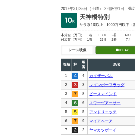
発
2017年3月25日（土曜） 2回阪神1日
天神橋特別
サラ系4歳以上
1000万円以下
（
本賞金
（万円）
1着
1,500
2着
600
付加賞
（万円）
1着
25.9
2着
7.4
レース映像
PLAY
馬
着順
枠
馬名
番
1
4
カイザーバル
2
3
レインボーフラッグ
3
8
ピースマインド
4
6
スワーヴアーサー
5
5
アンドリエッテ
6
9
マイアベーア
7
2
ヤマカツボーイ