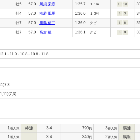
牡5
57.0
川須 栄彦
1:35.7
3
１ 1/4
10
10
牡4
57.0
松若 風馬
1:36.0
3
１ 3/4
3
3
牡7
57.0
川島 信二
1:36.0
3
クビ
8
8
牡7
57.0
高倉 稜
1:36.1
3
クビ
8
8
12.1 - 11.9 - 10.8 - 10.8 - 11.8
11)7,3
(1,11)(7,3)
1
3-4
790
3
枠連
馬連
番人気
円
番人気
1
3-4
340
2
馬単
番人気
円
番人気