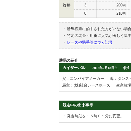
3
200
複勝
円
8
210
円
・
勝馬投票に的中された方がいない場
・
特定の馬番・組番に人気が著しく集
・
レースや騎手等につく記号
勝馬の紹介
カイザーバル
牝4
2013年2月18日生
父：エンパイアメーカー
母：ダンス
馬主：(株)社台レースホース
生産牧
競走中の出来事等
・
発走時刻を１５時０１分に変更。