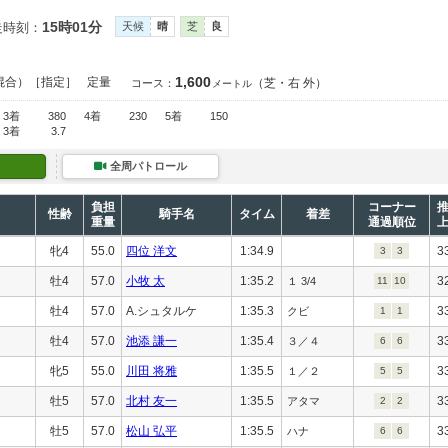
15時01分
走時刻：
天候
晴
芝
良
1,600
混合）［指定］
定量
（芝・右 外）
コース：
メートル
3着
380
4着
230
5着
150
3着
3.7
全周パトロール
負担
コーナー
性齢
騎手名
タイム
着差
重量
通過順位
牝4
55.0
四位 洋文
1:34.9
3
3
3
牡4
57.0
小牧 太
1:35.2
3
１ 3/4
11
10
牡4
57.0
A.シュタルケ
1:35.3
3
クビ
1
1
牡4
57.0
池添 謙一
1:35.4
3
３／４
6
6
牝5
55.0
川田 将雅
1:35.5
3
１／２
5
5
牡5
57.0
北村 友一
1:35.5
3
アタマ
2
2
牡5
57.0
松山 弘平
1:35.5
3
ハナ
6
6