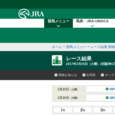
本文へ移動する
競馬メニュー
馬券・JRA-UMACA
ホーム
>
競馬メニュー
>
レース結果 開
レース結果
2017年3月25日（土曜）2回阪神1日
開催お知らせ
出馬表
オッズ
3月25日
3回
（土曜）
3月26日
3回
（日曜）