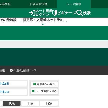
企業情報
社会貢献活動
レース情報
ネット馬券
検索
ビギナーズ
ログイン
その他施設
指定席・入場券ネット予約
情報
今週の注目レース
中京5日
開催選択へ戻る
レース選択へ戻る
中京6日