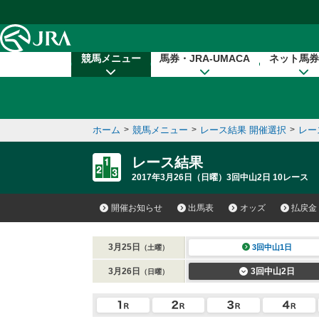
本文へ移動する
競馬メニュー
馬券・JRA-UMACA
ネット馬券
ホーム
>
競馬メニュー
>
レース結果 開催選択
>
レー
レース結果
2017年3月26日（日曜）3回中山2日 10レース
開催お知らせ
出馬表
オッズ
払戻金
3月25日
3回中山1日
（土曜）
3月26日
3回中山2日
（日曜）