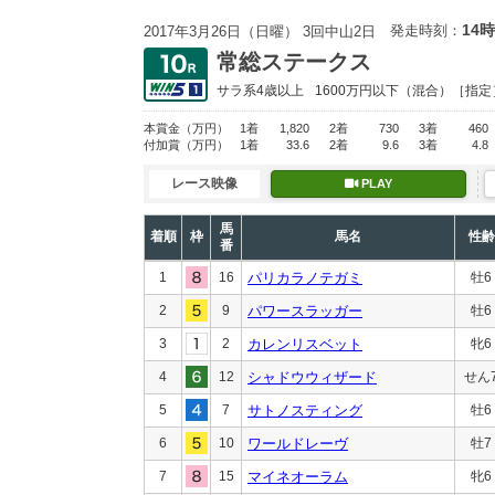
14時
発走時刻：
2017年3月26日（日曜） 3回中山2日
常総ステークス
サラ系4歳以上
1600万円以下
（混合）［指定
本賞金
（万円）
1着
1,820
2着
730
3着
460
付加賞
（万円）
1着
33.6
2着
9.6
3着
4.8
レース映像
PLAY
馬
着順
枠
馬名
性齢
番
1
16
パリカラノテガミ
牡6
2
9
パワースラッガー
牡6
3
2
カレンリスベット
牝6
4
12
シャドウウィザード
せん
5
7
サトノスティング
牡6
6
10
ワールドレーヴ
牡7
7
15
マイネオーラム
牝6