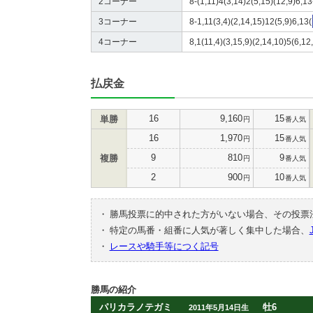
2コーナー
8-(1,11)4(3,14)2(5,15)(12,9)6,13
3コーナー
8-1,11(3,4)(2,14,15)12(5,9)6,13(
4コーナー
8,1(11,4)(3,15,9)(2,14,10)5(6,12
払戻金
16
9,160
15
単勝
円
番人気
16
1,970
15
円
番人気
9
810
9
複勝
円
番人気
2
900
10
円
番人気
・
勝馬投票に的中された方がいない場合、その投票
・
特定の馬番・組番に人気が著しく集中した場合、
・
レースや騎手等につく記号
勝馬の紹介
パリカラノテガミ
牡6
2011年5月14日生