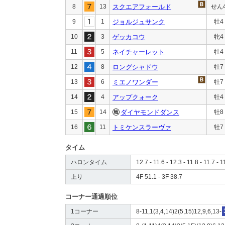
8
13
スクエアフォールド
せん
9
1
ジョルジュサンク
牡4
10
3
ゲッカコウ
牝4
11
5
ネイチャーレット
牡4
12
8
ロングシャドウ
牡7
13
6
ミエノワンダー
牡7
14
4
アップクォーク
牡4
15
14
ダイヤモンドダンス
牡8
16
11
トミケンスラーヴァ
牡7
タイム
ハロンタイム
12.7 - 11.6 - 12.3 - 11.8 - 11.7 - 1
上り
4F 51.1 - 3F 38.7
コーナー通過順位
1コーナー
8-11,1(3,4,14)2(5,15)12,9,6,13-