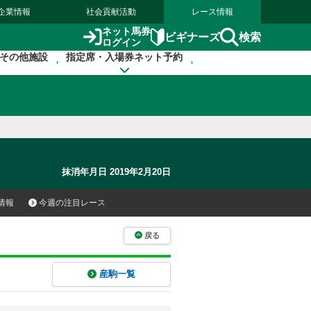
企業情報
社会貢献活動
レース情報
ネット馬券
検索
ビギナーズ
ログイン
その他施設
指定席・入場券ネット予約
抹消年月日 2019年2月20日
情報
今週の注目レース
戻る
産駒一覧