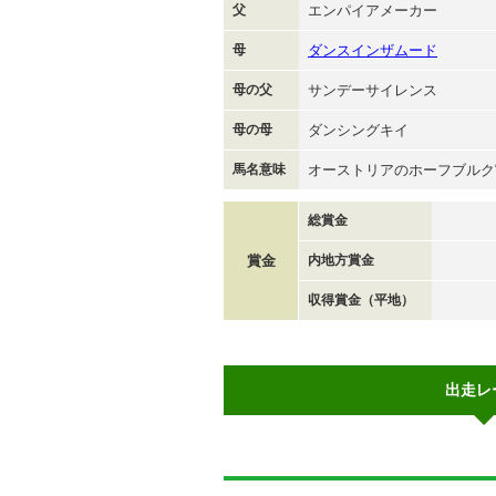
父
エンパイアメーカー
母
ダンスインザムード
母の父
サンデーサイレンス
母の母
ダンシングキイ
馬名意味
オーストリアのホーフブルク
総賞金
賞金
内地方賞金
収得賞金（平地）
出走レ