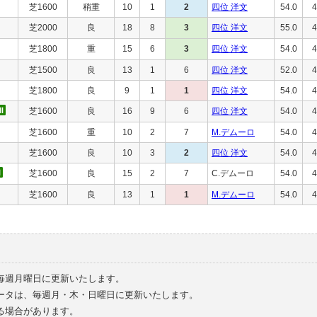
芝1600
稍重
10
1
2
四位 洋文
54.0
4
芝2000
良
18
8
3
四位 洋文
55.0
4
芝1800
重
15
6
3
四位 洋文
54.0
4
芝1500
良
13
1
6
四位 洋文
52.0
4
芝1800
良
9
1
1
四位 洋文
54.0
4
芝1600
良
16
9
6
四位 洋文
54.0
4
芝1600
重
10
2
7
M.デムーロ
54.0
4
芝1600
良
10
3
2
四位 洋文
54.0
4
芝1600
良
15
2
7
C.デムーロ
54.0
4
芝1600
良
13
1
1
M.デムーロ
54.0
4
毎週月曜日に更新いたします。
ータは、毎週月・木・日曜日に更新いたします。
る場合があります。