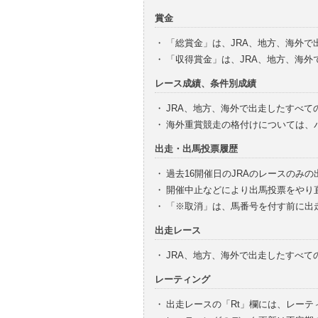
賞金
・
「総賞金」は、JRA、地方、海外
・
「収得賞金」は、JRA、地方、海
レース成績、条件別成績
・
JRA、地方、海外で出走したすべて
・
海外重賞競走の格付けについては、
出走・出馬投票履歴
・
過去16開催日のJRAのレースのみ
・
開催中止などにより出馬投票をやり
・
「※取消」は、馬番号を付す前に出
出走レース
・
JRA、地方、海外で出走したすべ
レーティング
・
出走レースの「Rt」欄には、レーテ