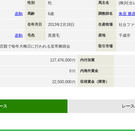
性別
牝
馬主名
(株)社
産駒
馬齢
6歳
調教師名
角居 勝
生年月日
2013年2月18日
生産牧場
社台ファ
産駒
毛色
黒鹿毛
産地
千歳市
宮殿で毎年大晦日に行われる皇帝舞踏会
取引市場
127,476,000
内付加賞
円
0
内海外賞金
円
22,500,000
収得賞金（障害）
円
ース
レース