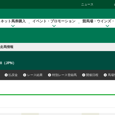
ニュース
ネット馬券購入
イベント・プロモーション
競馬場・ウインズ・
走馬情報
all（JPN）
払戻金
レース結果
特別レース登録馬
開催日程
馬場