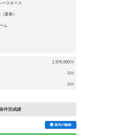
台レースホース
彦
（栗東）
ーム
1,976,000
円
0
円
0
円
条件別成績
表内の略称