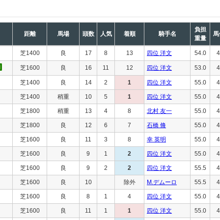
負担
距離
馬場
頭数
人気
着順
騎手名
馬
重量
芝1400
良
17
8
13
四位 洋文
54.0
4
芝1600
良
16
11
12
四位 洋文
53.0
4
芝1400
良
14
2
1
四位 洋文
55.0
4
芝1400
稍重
10
5
1
四位 洋文
55.0
4
芝1800
稍重
13
4
8
北村 友一
55.0
4
芝1800
良
12
6
7
石橋 脩
55.0
4
芝1600
良
11
3
8
幸 英明
55.0
4
芝1600
良
9
1
2
四位 洋文
55.0
4
芝1600
良
9
2
2
四位 洋文
55.5
4
芝1600
良
10
除外
M.デムーロ
55.5
4
芝1600
良
8
1
4
四位 洋文
55.0
4
芝1600
良
11
1
1
四位 洋文
55.0
4