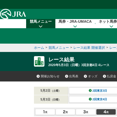
本文へ移動する
競馬メニュー
馬券・JRA-UMACA
ネット馬券
ホーム
>
競馬メニュー
>
レース結果 開催選択
>
レー
レース結果
2020年5月3日（日曜）3回京都4日 4レース
開催お知らせ
出馬表
オッズ
払戻金
5月2日
2回東京3日
（土曜）
5月3日
2回東京4日
（日曜）