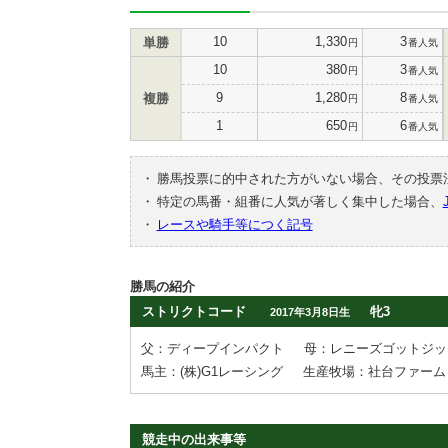
10
1,330
3
単勝
円
番人気
10
380
3
円
番人気
9
1,280
8
複勝
円
番人気
1
650
6
円
番人気
・
勝馬投票に的中された方がいない場合、その投票
・
特定の馬番・組番に人気が著しく集中した場合、
・
レースや騎手等につく記号
勝馬の紹介
ストリクトコード
牝3
2017年3月8日生
父：ディープインパクト
母：レニーズゴットジッ
馬主：(株)G1レーシング
生産牧場：社台ファーム
競走中の出来事等