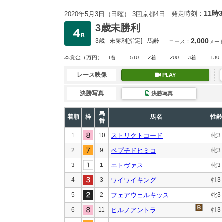
11時
発走時刻：
2020年5月3日（日曜） 3回京都4日
3歳未勝利
2,000
3歳
未勝利
[指定]
馬齢
コース：
メー
本賞金
（万円）
1着
510
2着
200
3着
130
レース映像
PLAY
決勝写真
決勝写真
馬
着順
枠
馬名
性齢
番
1
10
ストリクトコード
牝3
2
9
ペプチドヒミコ
牝3
3
1
エトヴァス
牝3
4
3
ワイワイキング
牡3
5
2
フェアウェルキッス
牝3
6
11
ヒルノアントラ
牡3