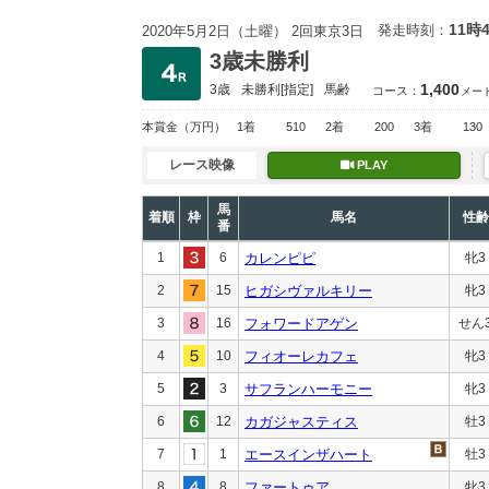
11時
発走時刻：
2020年5月2日（土曜） 2回東京3日
3歳未勝利
1,400
3歳
未勝利
[指定]
馬齢
コース：
メー
本賞金
（万円）
1着
510
2着
200
3着
130
レース映像
PLAY
馬
着順
枠
馬名
性齢
番
1
6
カレンピピ
牝3
2
15
ヒガシヴァルキリー
牝3
3
16
フォワードアゲン
せん
4
10
フィオーレカフェ
牝3
5
3
サフランハーモニー
牝3
6
12
カガジャスティス
牡3
7
1
エースインザハート
牡3
8
8
ファートゥア
牝3