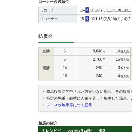
コーナー通過順位
3コーナー
15-
6
,10,16(2,5)(1,14,18)11(3,1
4コーナー
15-
6
,10(1,16)(2,5,18)(11,14)(3
払戻金
6
8,840
14
単勝
円
番人気
6
2,700
15
円
番人気
15
240
3
複勝
円
番人気
16
240
4
円
番人気
・
勝馬投票に的中された方がいない場合、その投票
・
特定の馬番・組番に人気が著しく集中した場合、
・
レースや騎手等につく記号
勝馬の紹介
カレンピピ
牝3
2017年4月13日生