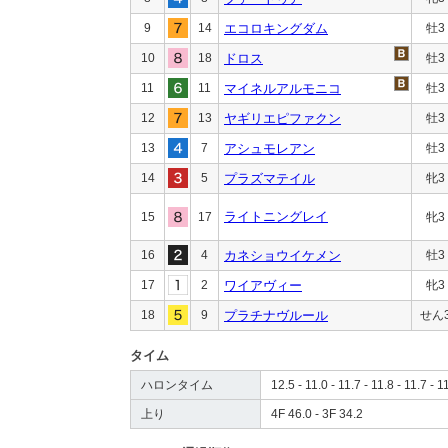
9
14
エコロキングダム
牡3
10
18
ドロス
牡3
11
11
マイネルアルモニコ
牡3
12
13
ヤギリエピファクン
牡3
13
7
アシュモレアン
牡3
14
5
プラズマテイル
牝3
ライトニングレイ
15
17
牝3
16
4
カネショウイケメン
牡3
17
2
ワイアヴィー
牝3
18
9
プラチナヴルール
せん
タイム
ハロンタイム
12.5 - 11.0 - 11.7 - 11.8 - 11.7 - 1
上り
4F 46.0 - 3F 34.2