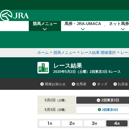
本文へ移動する
競馬メニュー
馬券・JRA-UMACA
ネット馬券
ホーム
>
競馬メニュー
>
レース結果 開催選択
>
レー
レース結果
2020年5月2日（土曜）2回東京3日 4レース
開催お知らせ
出馬表
オッズ
払戻金
5月2日
2回東京3日
（土曜）
5月3日
2回東京4日
（日曜）