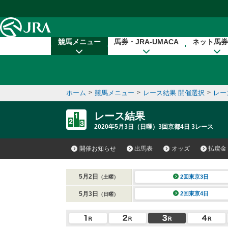
本文へ移動する
競馬メニュー
馬券・JRA-UMACA
ネット馬券
ホーム
>
競馬メニュー
>
レース結果 開催選択
>
レー
レース結果
2020年5月3日（日曜）3回京都4日 3レース
開催お知らせ
出馬表
オッズ
払戻金
5月2日
2回東京3日
（土曜）
5月3日
2回東京4日
（日曜）