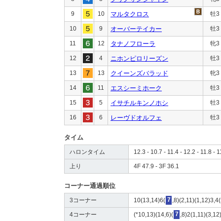
9
10
マルタクロス
牡3
10
9
オーバーテイカー
牡3
11
12
タナノフローラ
牝3
12
4
ニホンピロリーズン
牡3
13
13
クイーンズバラッド
牝3
14
11
エスシーミホーク
牡3
15
5
イサチルキンノホシ
牡3
16
6
レーヴドオルフェ
牡3
タイム
ハロンタイム
12.3 - 10.7 - 11.4 - 12.2 - 11.8 - 1
上り
4F 47.9 - 3F 36.1
コーナー通過順位
3コーナー
10(13,14)6(
7
,8)(2,11)(1,12)3,4
4コーナー
(*10,13)(14,6)(
7
,8)2(1,11)(3,12