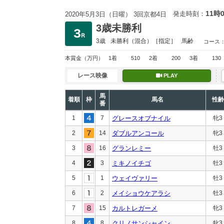
11時
発走時刻：
2020年5月3日（日曜） 3回京都4日
3歳未勝利
3歳
未勝利
（混合）［指定］
馬齢
コース
本賞金
（万円）
1着
510
2着
200
3着
130
レース映像
PLAY
馬
着順
枠
馬名
性齢
番
1
7
グレースオブナイル
牝3
2
14
ダブルアンコール
牝3
3
16
グランレミー
牡3
4
3
ミキノイチゴ
牡3
5
1
ウェイヴァリー
牡3
6
2
メイショウケアラシ
牡3
7
15
カルトレガーメ
牝3
8
8
クリノサンシャイン
牝3