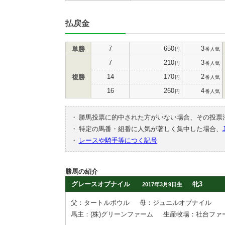
払戻金
7
650
3
単勝
円
番人気
7
210
3
円
番人気
14
170
2
複勝
円
番人気
16
260
4
円
番人気
・
勝馬投票に的中された方がいない場合、その投票
・
特定の馬番・組番に人気が著しく集中した場合、
・
レースや騎手等につく記号
勝馬の紹介
グレースオブナイル
牝3
2017年3月9日生
父：タートルボウル
母：ジュエルオブナイル
馬主：(株)グリーンファーム
生産牧場：社台ファ