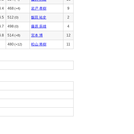
4.4
468
岩戸 孝樹
9
(+4)
4.5
512
飯田 祐史
2
(0)
4.7
498
藤原 辰雄
4
(0)
4.8
514
宮本 博
12
(+8)
480
松山 将樹
11
(+12)