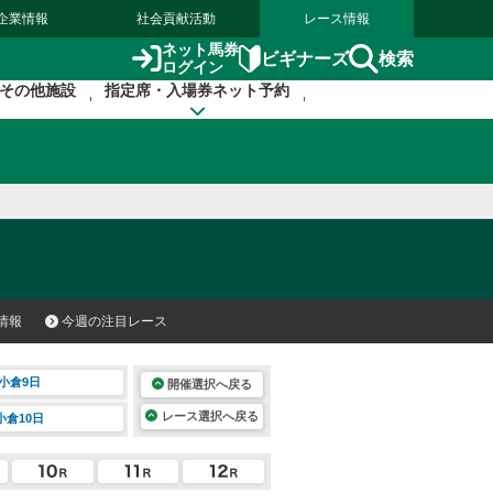
企業情報
社会貢献活動
レース情報
ネット馬券
検索
ビギナーズ
ログイン
その他施設
指定席・入場券ネット予約
情報
今週の注目レース
小倉9日
開催選択へ戻る
レース選択へ戻る
小倉10日