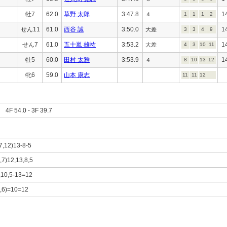
牡7
62.0
草野 太郎
3:47.8
1
４
1
1
1
2
せん11
61.0
西谷 誠
3:50.0
1
大差
3
3
4
9
せん7
61.0
五十嵐 雄祐
3:53.2
1
大差
4
3
10
11
牡5
60.0
田村 太雅
3:53.9
1
４
8
10
13
12
牝6
59.0
山本 康志
11
11
12
F 54.0 - 3F 39.7
,7,12)13-8-5
9,7)12,13,8,5
8,10,5-13=12
(5,6)=10=12