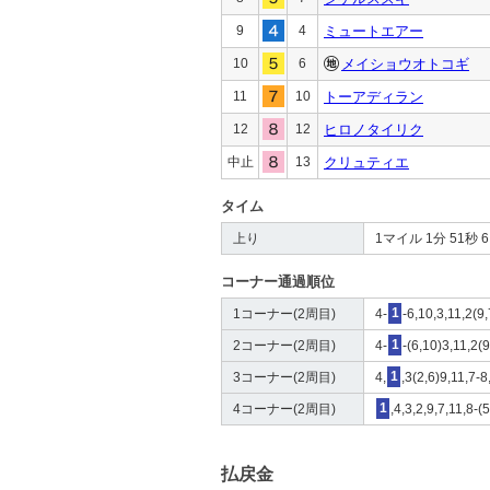
9
4
ミュートエアー
10
6
メイショウオトコギ
11
10
トーアディラン
12
12
ヒロノタイリク
中止
13
クリュティエ
タイム
上り
1マイル 1分 51秒 6 4
コーナー通過順位
1コーナー(2周目)
4-
1
-6,10,3,11,2(9
2コーナー(2周目)
4-
1
-(6,10)3,11,2(
3コーナー(2周目)
4,
1
,3(2,6)9,11,7-
4コーナー(2周目)
1
,4,3,2,9,7,11,8-
払戻金