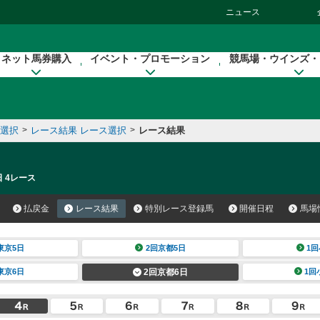
ニュース
ネット馬券購入
イベント・プロモーション
競馬場・ウインズ・
催選択
>
レース結果 レース選択
>
レース結果
日 4レース
払戻金
レース結果
特別レース登録馬
開催日程
馬場
東京5日
2回京都5日
1回
東京6日
2回京都6日
1回