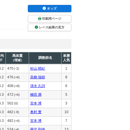
オッズ
印刷用ページ
レース結果の見方
平均
馬体重
単勝
調教師名
1F
人気
（増減）
4.2
470
杉山 晴紀
1
(-2)
4.2
476
高柳 瑞樹
8
(+6)
4.2
408
清水 久詞
6
(+8)
4.3
472
橋田 満
5
(+6)
4.3
502
宮本 博
3
(0)
4.3
482
奥村 豊
10
(-8)
4.3
482
宮本 博
7
(+4)
4.3
524
藤沢 則雄
13
(-4)