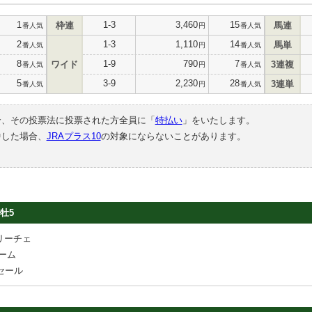
1
1-3
3,460
15
枠連
馬連
番人気
円
番人気
2
1-3
1,110
14
馬単
番人気
円
番人気
8
1-9
790
7
ワイド
3連複
番人気
円
番人気
5
3-9
2,230
28
3連単
番人気
円
番人気
合、その投票法に投票された方全員に「
特払い
」をいたします。
中した場合、
JRAプラス10
の対象にならないことがあります。
牡5
リーチェ
ーム
セール