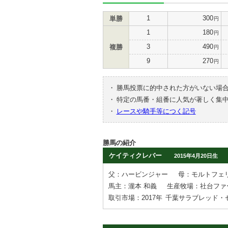
1
300
単勝
円
1
180
円
3
490
複勝
円
9
270
円
・
勝馬投票に的中された方がいない場
・
特定の馬番・組番に人気が著しく集
・
レースや騎手等につく記号
勝馬の紹介
ケイティクレバー
2015年4月20日生
父：ハービンジャー
母：モルトフェ
馬主：瀧本 和義
生産牧場：社台ファ
取引市場：2017年
千葉サラブレッド・