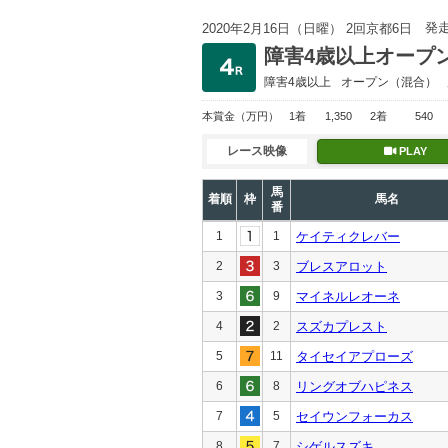
発
2020年2月16日（日曜） 2回京都6日
障害4歳以上オープ
障害4歳以上
オープン
（混合）
本賞金
（万円）
1着
1,350
2着
540
レース映像
PLAY
馬
着順
枠
馬名
番
1
1
ケイティクレバー
2
3
ブレスアロット
3
9
マイネルレオーネ
4
2
スズカプレスト
5
11
タイセイアプローズ
6
8
リングオブハピネス
7
5
セイウンフォーカス
8
7
シゲルスズキ