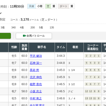
11時30分
走時刻：
天候
小雨
芝
重
ダート
重
ン
3,170
別定
（芝→ダート）
コース：
メートル
3着
340
4着
200
5着
135
全周パトロール
負担
コーナー
性齢
騎手名
タイム
着差
重量
通過順位
牡5
60.0
平沢 健治
3:44.3
1
2
2
2
1
牡7
60.0
石神 深一
3:44.8
1
３
5
5
3
3
牡8
60.0
黒岩 悠
3:45.0
1
１ 1/4
8
8
6
5
牡8
61.0
北沢 伸也
3:45.9
1
５
7
7
4
4
牡8
60.0
植野 貴也
3:46.5
1
３ 1/2
6
6
7
7
牝7
58.0
小坂 忠士
3:46.5
1
クビ
12
12
9
8
牡5
60.0
中村 将之
3:46.6
1
３／４
13
13
11
9
牡7
60.0
佐久間 寛志
3:47.1
1
３
8
8
8
6