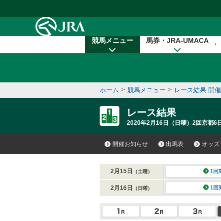
本文へ移動する
競馬メニュー
馬券・JRA-UMACA
ホーム
>
競馬メニュー
>
レース結果 開
レース結果
2020年2月16日（日曜）2回京都6
開催お知らせ
出馬表
オッズ
2月15日
1回
（土曜）
2月16日
1回
（日曜）