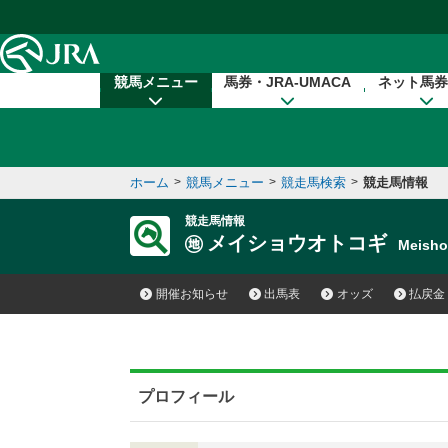
本文へ移動する
競馬メニュー
馬券・JRA-UMACA
ネット馬券
ホーム
>
競馬メニュー
>
競走馬検索
>
競走馬情報
競走馬情報
メイショウオトコギ
Meish
開催お知らせ
出馬表
オッズ
払戻金
プロフィール