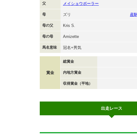
父
メイショウボーラー
母
ズリ
産
母の父
Kris S.
母の母
Amizette
馬名意味
冠名+男気
総賞金
賞金
内地方賞金
収得賞金（平地）
出走レース