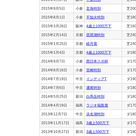
2015年9月5日
小倉
玄海特別
芝20
2015年8月1日
小倉
不知火特別
芝18
2015年3月28日
阪神
4歳上1000万下
芝16
2015年2月14日
京都
琵琶湖特別
芝24
2015年1月25日
京都
睦月賞
芝24
2015年1月4日
京都
4歳上1000万下
ダ18
2014年9月7日
小倉
西日本スポ杯
ダ17
2014年8月16日
小倉
宮崎特別
ダ17
2014年7月19日
中京
インディアT
ダ19
2014年7月6日
中京
濃尾特別
ダ18
2014年5月25日
新潟
白馬岳特別
ダ18
2014年4月19日
福島
ラジオ福島賞
ダ17
2013年12月7日
中京
浜名湖特別
ダ18
2013年11月17日
福島
3歳上500万下
ダ17
2013年10月27日
新潟
3歳上500万下
ダ18