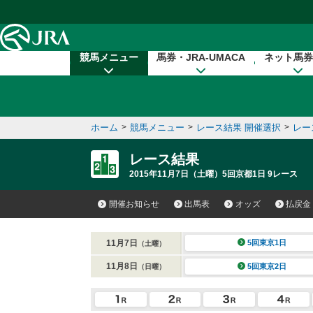
本文へ移動する
競馬メニュー
馬券・JRA-UMACA
ネット馬券
ホーム
>
競馬メニュー
>
レース結果 開催選択
>
レー
レース結果
2015年11月7日（土曜）5回京都1日 9レース
開催お知らせ
出馬表
オッズ
払戻金
11月7日
5回東京1日
（土曜）
11月8日
5回東京2日
（日曜）