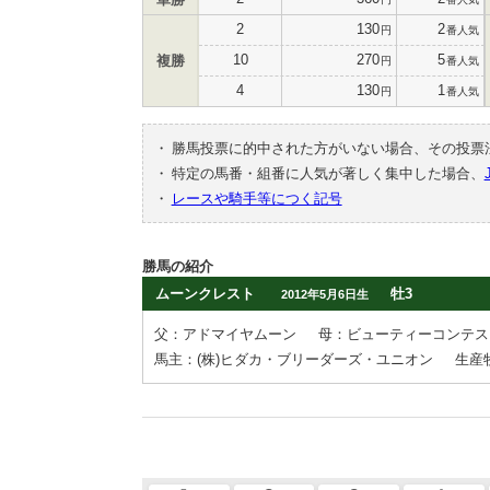
2
130
2
円
番人気
10
270
5
複勝
円
番人気
4
130
1
円
番人気
・
勝馬投票に的中された方がいない場合、その投票
・
特定の馬番・組番に人気が著しく集中した場合、
・
レースや騎手等につく記号
勝馬の紹介
ムーンクレスト
牡3
2012年5月6日生
父：アドマイヤムーン
母：ビューティーコンテス
馬主：(株)ヒダカ・ブリーダーズ・ユニオン
生産