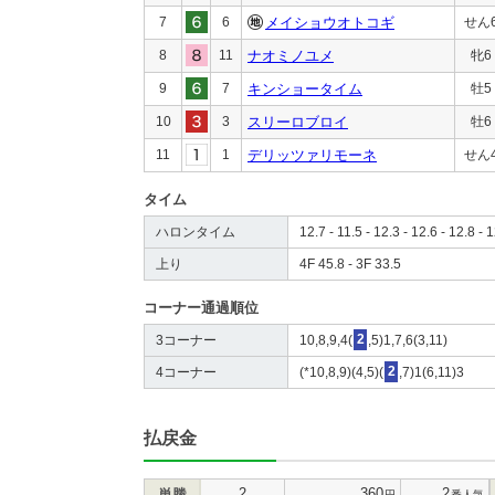
7
6
メイショウオトコギ
せん
8
11
ナオミノユメ
牝6
9
7
キンショータイム
牡5
10
3
スリーロブロイ
牡6
11
1
デリッツァリモーネ
せん
タイム
ハロンタイム
12.7 - 11.5 - 12.3 - 12.6 - 12.8 - 1
上り
4F 45.8 - 3F 33.5
コーナー通過順位
3コーナー
10,8,9,4(
2
,5)1,7,6(3,11)
4コーナー
(*10,8,9)(4,5)(
2
,7)1(6,11)3
払戻金
2
360
2
単勝
円
番人気