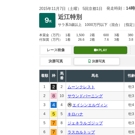
14時
発走時刻：
2015年11月7日（土曜） 5回京都1日
近江特別
サラ系3歳以上
1000万円以下
（混合）［指定
本賞金
（万円）
1着
1,500
2着
600
3着
380
付加賞
（万円）
1着
26.6
2着
7.6
3着
3.8
レース映像
PLAY
決勝写真
決勝写真
馬
着順
枠
馬名
性齢
番
1
2
ムーンクレスト
牡3
2
10
サウンドバーニング
牡3
3
4
エイシンエルヴィン
牡4
4
5
キロハナ
牡3
5
8
ジェネラルゴジップ
牡3
6
9
ラスカルトップ
牡6