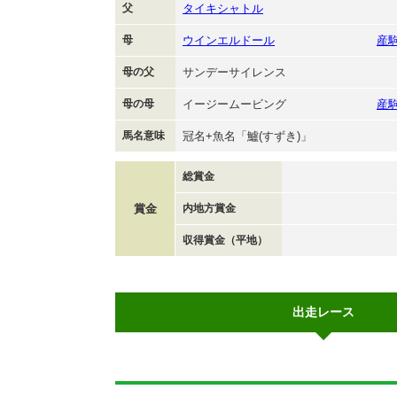
父
タイキシャトル
母
ウインエルドール
産
母の父
サンデーサイレンス
母の母
イージームービング
産
馬名意味
冠名+魚名「鱸(すずき)」
総賞金
賞金
内地方賞金
収得賞金（平地）
出走レース