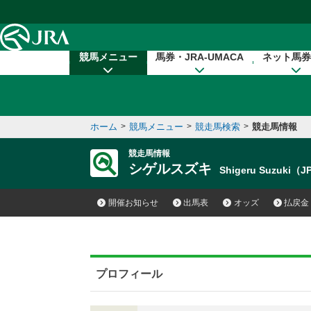
本文へ移動する
競馬メニュー
馬券・JRA-UMACA
ネット馬券
ホーム
>
競馬メニュー
>
競走馬検索
>
競走馬情報
競走馬情報
シゲルスズキ
Shigeru Suzuki（
開催お知らせ
出馬表
オッズ
払戻金
プロフィール