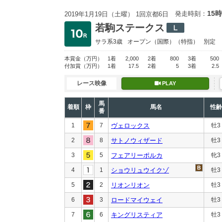
15時
発走時刻：
2019年1月19日（土曜） 1回京都6日
若駒ステークス
サラ系3歳
オープン
（国際）（特指）
別定
本賞金
（万円）
1着
2,000
2着
800
3着
500
付加賞
（万円）
1着
17.5
2着
5
3着
2.5
レース映像
PLAY
馬
着順
枠
馬名
性齢
番
1
7
ヴェロックス
牡3
2
8
サトノウィザード
牡3
3
5
フェアリーポルカ
牝3
4
1
ショウリュウイクゾ
牡3
5
2
リオンリオン
牡3
6
3
ロードマイウェイ
牡3
7
6
キングリスティア
牡3