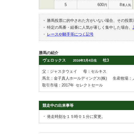
5
600
8
円
番人気
・
勝馬投票に的中された方がいない場合、その投票
・
特定の馬番・組番に人気が著しく集中した場合、
・
レースや騎手等につく記号
勝馬の紹介
ヴェロックス
牡3
2016年3月4日生
父：ジャスタウェイ
母：セルキス
馬主：金子真人ホールディングス(株)
生産牧場：
取引市場：2017年
セレクトセール
競走中の出来事等
・
発走時刻を１５時０１分に変更。