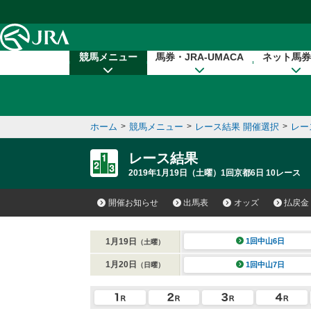
本文へ移動する
競馬メニュー
馬券・JRA-UMACA
ネット馬券
ホーム
>
競馬メニュー
>
レース結果 開催選択
>
レー
レース結果
2019年1月19日（土曜）1回京都6日 10レース
開催お知らせ
出馬表
オッズ
払戻金
1月19日
1回中山6日
（土曜）
1月20日
1回中山7日
（日曜）