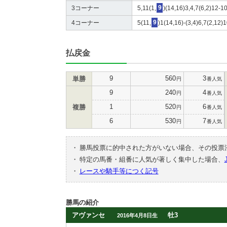
3コーナー
5,11(1,
9
)(14,16)3,4,7(6,2)12-1
4コーナー
5(11,
9
)1(14,16)-(3,4)6,7(2,12
払戻金
9
560
3
単勝
円
番人気
9
240
4
円
番人気
1
520
6
複勝
円
番人気
6
530
7
円
番人気
・
勝馬投票に的中された方がいない場合、その投票
・
特定の馬番・組番に人気が著しく集中した場合、
・
レースや騎手等につく記号
勝馬の紹介
アヴァンセ
牡3
2016年4月8日生