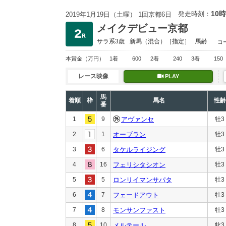
10時
発走時刻：
2019年1月19日（土曜） 1回京都6日
メイクデビュー京都
サラ系3歳
新馬
（混合）［指定］
馬齢
コ
本賞金
（万円）
1着
600
2着
240
3着
150
レース映像
PLAY
馬
着順
枠
馬名
性齢
番
1
9
アヴァンセ
牡3
2
1
オーブラン
牡3
3
6
タケルライジング
牡3
4
16
フェリシタシオン
牡3
5
5
ロンリイマンサパタ
牡3
6
7
フェードアウト
牡3
7
8
モンサンファスト
牡3
8
10
メルテール
牝3