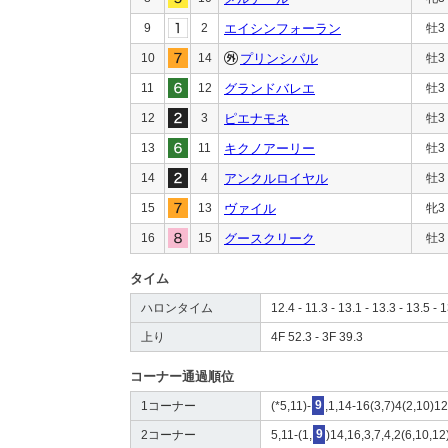
9
2
エイシンフォーラン
牡3
10
14
プリンシパル
牡3
11
12
グランドバレエ
牡3
12
3
ピエナモネ
牡3
13
11
キクノアーリー
牡3
14
4
アンクルロイヤル
牡3
15
13
ヴァイル
牝3
16
15
グースクリーク
牡3
タイム
ハロンタイム
12.4 - 11.3 - 13.1 - 13.3 - 13.5 - 1
上り
4F 52.3 - 3F 39.3
コーナー通過順位
1コーナー
(*5,11)-
9
,1,14-16(3,7)4(2,10)12
2コーナー
5,11-(1,
9
)14,16,3,7,4,2(6,10,12