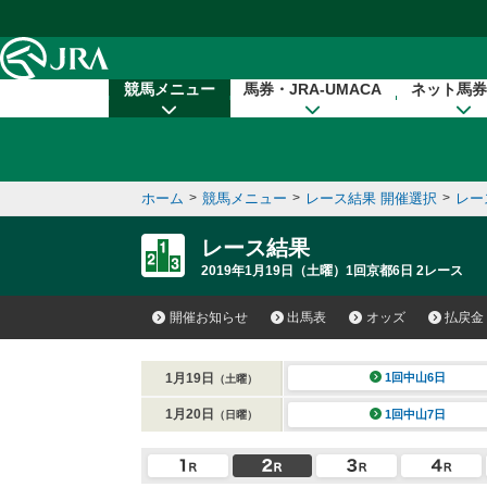
本文へ移動する
競馬メニュー
馬券・JRA-UMACA
ネット馬券
ホーム
>
競馬メニュー
>
レース結果 開催選択
>
レー
レース結果
2019年1月19日（土曜）1回京都6日 2レース
開催お知らせ
出馬表
オッズ
払戻金
1月19日
1回中山6日
（土曜）
1月20日
1回中山7日
（日曜）