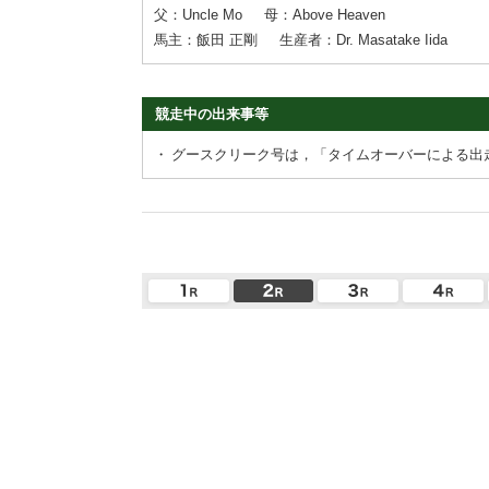
父：Uncle Mo
母：Above Heaven
馬主：飯田 正剛
生産者：Dr. Masatake Iida
競走中の出来事等
・
グースクリーク号は，「タイムオーバーによる出