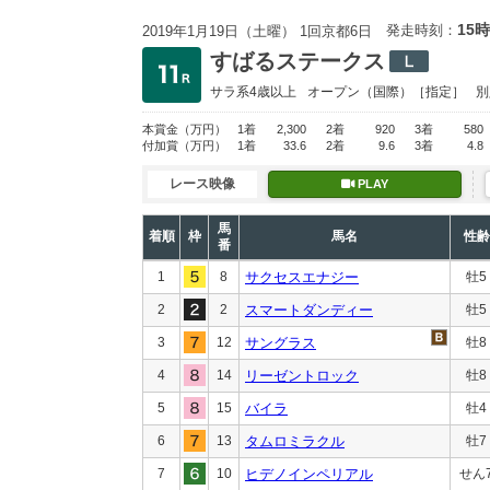
15時
発走時刻：
2019年1月19日（土曜） 1回京都6日
すばるステークス
サラ系4歳以上
オープン
（国際）［指定］
別
本賞金
（万円）
1着
2,300
2着
920
3着
580
付加賞
（万円）
1着
33.6
2着
9.6
3着
4.8
レース映像
PLAY
馬
着順
枠
馬名
性齢
番
1
8
サクセスエナジー
牡5
2
2
スマートダンディー
牡5
3
12
サングラス
牡8
4
14
リーゼントロック
牡8
5
15
バイラ
牡4
6
13
タムロミラクル
牡7
7
10
ヒデノインペリアル
せん