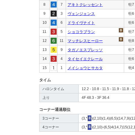
8
7
アキトクレッセント
牡7
9
3
ヴェンジェンス
牡6
10
6
ドライヴナイト
牡6
11
5
ショコラブラン
牡7
12
11
マッチレスヒーロー
牡8
13
9
タガノエスプレッソ
牡7
14
4
タイセイエクレール
牡6
15
1
メイショウヒサカタ
牝4
タイム
ハロンタイム
12.2 - 10.8 - 11.5 - 11.9 - 11.8 - 1
上り
4F 48.3 - 3F 36.4
コーナー通過順位
3コーナー
(3,*
8
)(2,10)(1,4)(6,5)(14,7,9)(1
4コーナー
(3,*
8
)(2,10)-(6,5)4(14,7)15(12,