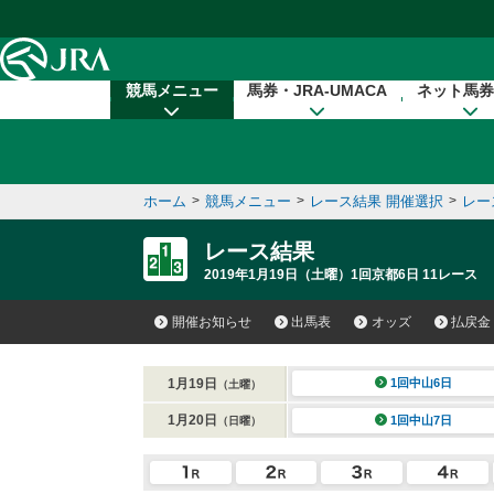
本文へ移動する
競馬メニュー
馬券・JRA-UMACA
ネット馬券
ホーム
>
競馬メニュー
>
レース結果 開催選択
>
レー
レース結果
2019年1月19日（土曜）1回京都6日 11レース
開催お知らせ
出馬表
オッズ
払戻金
1月19日
1回中山6日
（土曜）
1月20日
1回中山7日
（日曜）