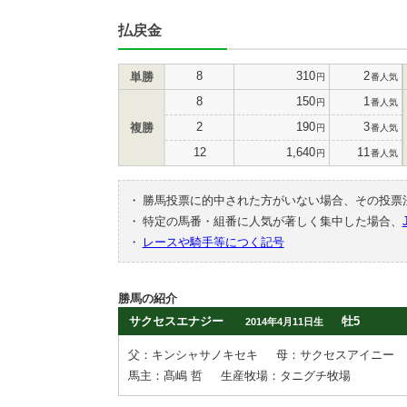
払戻金
8
310
2
単勝
円
番人気
8
150
1
円
番人気
2
190
3
複勝
円
番人気
12
1,640
11
円
番人気
・
勝馬投票に的中された方がいない場合、その投票
・
特定の馬番・組番に人気が著しく集中した場合、
・
レースや騎手等につく記号
勝馬の紹介
サクセスエナジー
牡5
2014年4月11日生
父：キンシャサノキセキ
母：サクセスアイニー
馬主：髙嶋 哲
生産牧場：タニグチ牧場