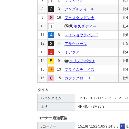
7
2
フラガリア
牝5
8
3
アングルティール
牝4
9
16
フェスタマドンナ
牝4
10
1
モズダディー
牡4
11
8
メイショウラバンド
牝8
12
4
アサケハーツ
牡5
13
5
ミアグア
牝4
14
9
クリノアパッチ
牡5
15
13
プライムチョイス
牝4
16
15
カフジグローリー
牡5
タイム
ハロンタイム
12.3 - 10.8 - 11.5 - 12.1 - 12.1 - 1
上り
4F 48.4 - 3F 36.3
コーナー通過順位
3コーナー
15,16(7,1)(2,5,6)(9,14)3(8,
10
)1