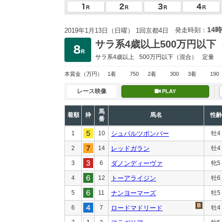
14時
発走時刻：
2019年1月13日（日曜） 1回京都4日
サラ系4歳以上500万円以下
サラ系4歳以上
500万円以下
（混合）
定量
本賞金
（万円）
1着
750
2着
300
3着
190
レース映像
PLAY
馬
着順
枠
馬名
性齢
番
1
10
シュバルツボンバー
牡4
2
14
レッドガラン
牡4
3
6
ダノンディーヴァ
牝5
4
12
トーアライジン
牡6
5
11
ナンヨーマーズ
牡5
6
7
ロードマドリード
牡4