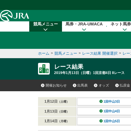
本文へ移動する
競馬メニュー
馬券・JRA-UMACA
ネット馬券
ホーム
>
競馬メニュー
>
レース結果 開催選択
>
レー
レース結果
2019年1月13日（日曜）1回京都4日 8レース
開催お知らせ
出馬表
オッズ
払戻金
1月12日
1回中山3日
（土曜）
1月13日
1回中山4日
（日曜）
1月14日
1回中山5日
（月曜）