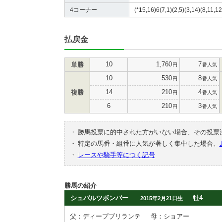
4コーナー
(*15,16)6(7,1)(2,5)(3,14)(8,11,12
払戻金
10
1,760
7
単勝
円
番人気
10
530
8
円
番人気
14
210
4
複勝
円
番人気
6
210
3
円
番人気
・
勝馬投票に的中された方がいない場合、その投票
・
特定の馬番・組番に人気が著しく集中した場合、
・
レースや騎手等につく記号
勝馬の紹介
シュバルツボンバー
牡4
2015年2月21日生
父：ディープブリランテ
母：ショアー