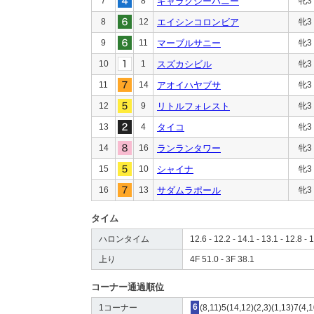
7
8
ギャラクシーハニー
牝3
8
12
エイシンコロンビア
牝3
9
11
マーブルサニー
牝3
10
1
スズカシビル
牝3
11
14
アオイハヤブサ
牝3
12
9
リトルフォレスト
牝3
13
4
タイコ
牝3
14
16
ランランタワー
牝3
15
10
シャイナ
牝3
16
13
サダムラポール
牝3
タイム
ハロンタイム
12.6 - 12.2 - 14.1 - 13.1 - 12.8 - 
上り
4F 51.0 - 3F 38.1
コーナー通過順位
1コーナー
6
(8,11)5(14,12)(2,3)(1,13)7(4,