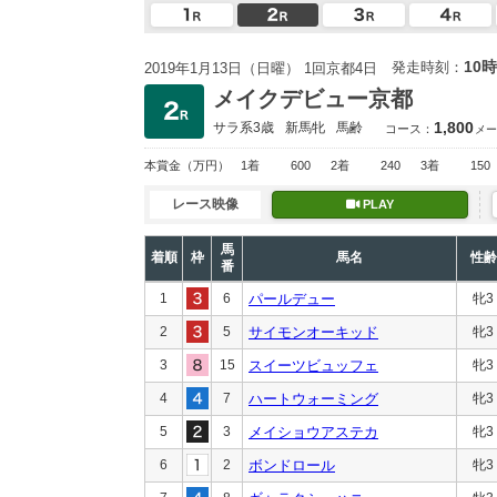
10時
発走時刻：
2019年1月13日（日曜） 1回京都4日
メイクデビュー京都
1,800
サラ系3歳
新馬
牝
馬齢
コース：
メー
本賞金
（万円）
1着
600
2着
240
3着
150
レース映像
PLAY
馬
着順
枠
馬名
性齢
番
1
6
パールデュー
牝3
2
5
サイモンオーキッド
牝3
3
15
スイーツビュッフェ
牝3
4
7
ハートウォーミング
牝3
5
3
メイショウアステカ
牝3
6
2
ボンドロール
牝3