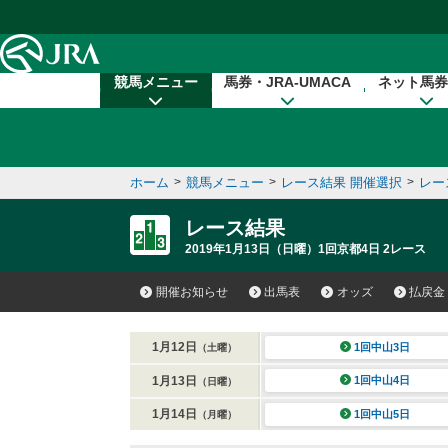
本文へ移動する
競馬メニュー
馬券・JRA-UMACA
ネット馬券
ホーム
>
競馬メニュー
>
レース結果 開催選択
>
レー
レース結果
2019年1月13日（日曜）1回京都4日 2レース
開催お知らせ
出馬表
オッズ
払戻金
1月12日
1回中山3日
（土曜）
1月13日
1回中山4日
（日曜）
1月14日
1回中山5日
（月曜）