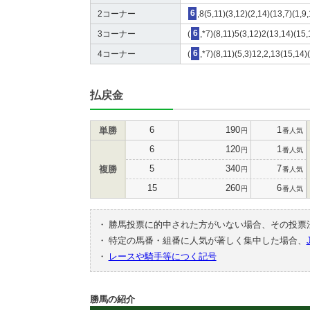
2コーナー
6
,8(5,11)(3,12)(2,14)(13,7)(1,9
3コーナー
(
6
,*7)(8,11)5(3,12)2(13,14)(15,
4コーナー
(
6
,*7)(8,11)(5,3)12,2,13(15,14)
払戻金
6
190
1
単勝
円
番人気
6
120
1
円
番人気
5
340
7
複勝
円
番人気
15
260
6
円
番人気
・
勝馬投票に的中された方がいない場合、その投票
・
特定の馬番・組番に人気が著しく集中した場合、
・
レースや騎手等につく記号
勝馬の紹介