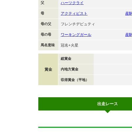
父
ハーツクライ
母
アクティビスト
産
母の父
フレンチデピュティ
母の母
ワーキングガール
産
馬名意味
冠名+火星
総賞金
賞金
内地方賞金
収得賞金（平地）
出走レース