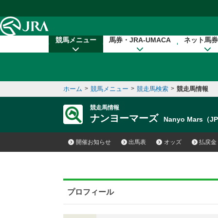
本文へ移動する
競馬メニュー
馬券・JRA-UMACA
ネット馬券
ホーム
>
競馬メニュー
>
競走馬検索
>
競走馬情報
競走馬情報
ナンヨーマーズ
Nanyo Mars（J
開催お知らせ
出馬表
オッズ
払戻金
プロフィール