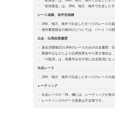
・
「総賞金」は、JRA、地方、海外で出走したす
・
「収得賞金」は、JRA、地方、海外で出走した
レース成績、条件別成績
・
JRA、地方、海外で出走したすべてのレースの
・
海外重賞競走の格付けについては、パートⅠの競
出走・出馬投票履歴
・
過去16開催日のJRAのレースのみの出走履歴、
・
開催中止などにより出馬投票をやり直す場合は、
・
「※取消」は、馬番号を付す前に出走取消になっ
出走レース
・
JRA、地方、海外で出走したすべてのレースの
レーティング
・
出走レースの「Rt」欄には、レーティングが表
・
レーティングのデータ更新は不定期です。