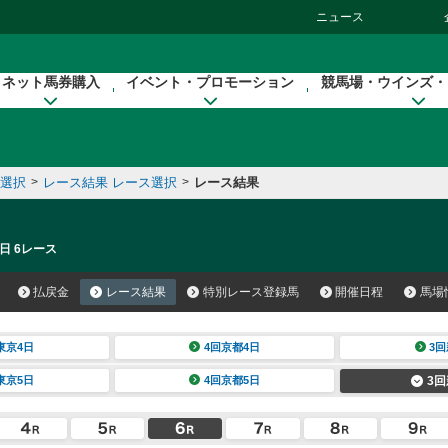
ニュース
ネット馬券購入
イベント・プロモーション
競馬場・ウインズ・
催選択
>
レース結果 レース選択
>
レース結果
日 6レース
払戻金
レース結果
特別レース登録馬
開催日程
馬場
東京4日
4回京都4日
3回
東京5日
4回京都5日
3回