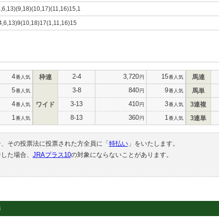
4,6,13)(9,18)(10,17)(11,16)15,1
(4,6,13)9(10,18)17(1,11,16)15
4
2-4
3,720
15
枠連
馬連
番人気
円
番人気
5
3-8
840
9
馬単
番人気
円
番人気
4
3-13
410
3
ワイド
3連複
番人気
円
番人気
1
8-13
360
1
3連単
番人気
円
番人気
合、その投票法に投票された方全員に「
特払い
」をいたします。
中した場合、
JRAプラス10
の対象にならないことがあります。
3