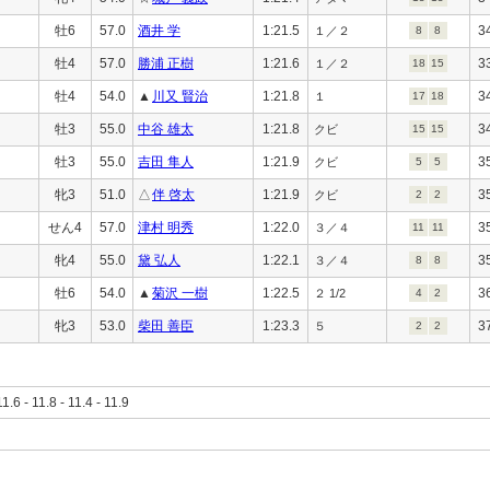
牡6
57.0
酒井 学
1:21.5
3
１／２
8
8
牡4
57.0
勝浦 正樹
1:21.6
3
１／２
18
15
牡4
54.0
▲
川又 賢治
1:21.8
3
１
17
18
牡3
55.0
中谷 雄太
1:21.8
3
クビ
15
15
牡3
55.0
吉田 隼人
1:21.9
3
クビ
5
5
牝3
51.0
△
伴 啓太
1:21.9
3
クビ
2
2
せん4
57.0
津村 明秀
1:22.0
3
３／４
11
11
牝4
55.0
黛 弘人
1:22.1
3
３／４
8
8
牡6
54.0
▲
菊沢 一樹
1:22.5
3
２ 1/2
4
2
牝3
53.0
柴田 善臣
1:23.3
3
５
2
2
11.6 - 11.8 - 11.4 - 11.9