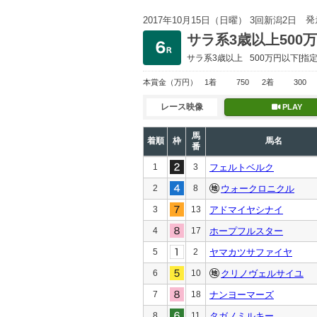
発
2017年10月15日（日曜） 3回新潟2日
サラ系3歳以上500
サラ系3歳以上
500万円以下
[指定
本賞金
（万円）
1着
750
2着
300
レース映像
PLAY
馬
着順
枠
馬名
番
1
3
フェルトベルク
2
8
ウォークロニクル
3
13
アドマイヤシナイ
4
17
ホープフルスター
5
2
ヤマカツサファイヤ
6
10
クリノヴェルサイユ
7
18
ナンヨーマーズ
8
11
タガノミルキー