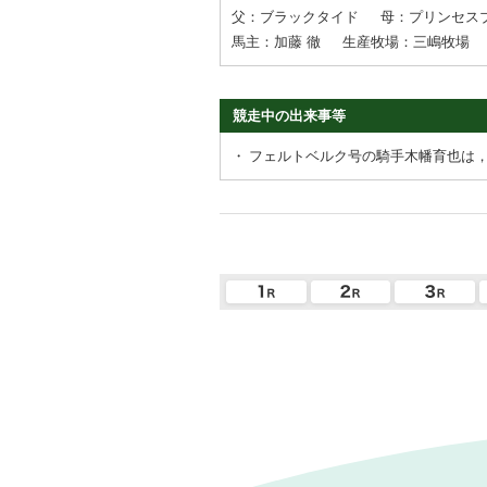
父：ブラックタイド
母：プリンセス
馬主：加藤 徹
生産牧場：三嶋牧場
競走中の出来事等
・
フェルトベルク号の騎手木幡育也は