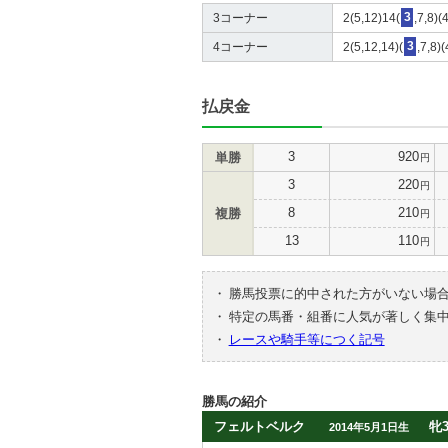
3コーナー
2(5,12)14(
3
,7,8)(
4コーナー
2(5,12,14)(
3
,7,8)
払戻金
3
920
単勝
円
3
220
円
8
210
複勝
円
13
110
円
・
勝馬投票に的中された方がいない場
・
特定の馬番・組番に人気が著しく集
・
レースや騎手等につく記号
勝馬の紹介
フェルトベルク
牝
2014年5月1日生