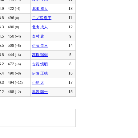
4.9
422
北出 成人
18
(-4)
3.8
496
二ノ宮 敬宇
11
(0)
4.3
480
北出 成人
12
(0)
4.5
450
奥村 豊
9
(+4)
5.5
508
伊藤 圭三
14
(+8)
5.8
444
高柳 瑞樹
5
(+6)
5.2
472
古賀 慎明
8
(+6)
5.4
490
伊藤 正徳
16
(+8)
6.3
494
小島 太
17
(+12)
7.2
468
黒岩 陽一
15
(+2)