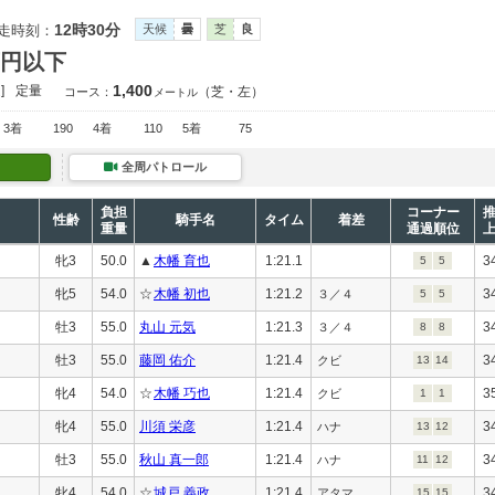
12時30分
走時刻：
天候
曇
芝
良
万円以下
1,400
]
定量
（芝・左）
コース：
メートル
3着
190
4着
110
5着
75
全周パトロール
負担
コーナー
性齢
騎手名
タイム
着差
重量
通過順位
牝3
50.0
▲
木幡 育也
1:21.1
3
5
5
牝5
54.0
☆
木幡 初也
1:21.2
3
３／４
5
5
牡3
55.0
丸山 元気
1:21.3
3
３／４
8
8
牡3
55.0
藤岡 佑介
1:21.4
3
クビ
13
14
牝4
54.0
☆
木幡 巧也
1:21.4
3
クビ
1
1
牝4
55.0
川須 栄彦
1:21.4
3
ハナ
13
12
牡3
55.0
秋山 真一郎
1:21.4
3
ハナ
11
12
牝4
54.0
☆
城戸 義政
1:21.4
3
アタマ
15
15