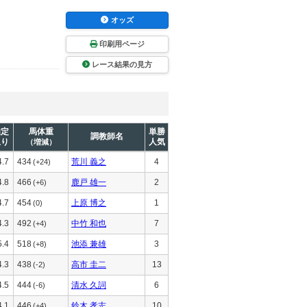
オッズ
印刷用ページ
レース結果の見方
推定
馬体重
単勝
調教師名
上り
人気
（増減）
4.7
434
荒川 義之
4
(+24)
4.8
466
鹿戸 雄一
2
(+6)
4.7
454
上原 博之
1
(0)
4.3
492
中竹 和也
7
(+4)
5.4
518
池添 兼雄
3
(+8)
4.3
438
高市 圭二
13
(-2)
4.5
444
清水 久詞
6
(-6)
4.1
446
鈴木 孝志
10
(+4)