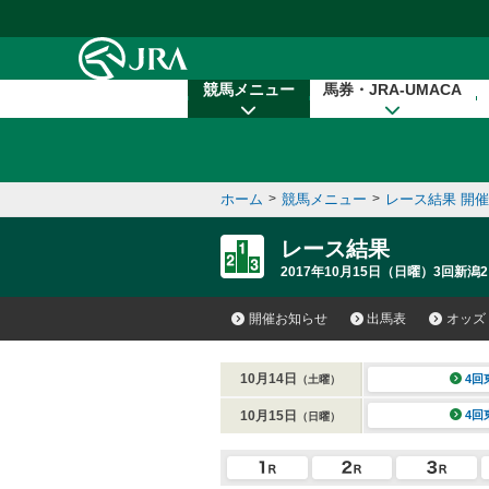
本文へ移動する
競馬メニュー
馬券・JRA-UMACA
ホーム
>
競馬メニュー
>
レース結果 開
レース結果
2017年10月15日（日曜）3回新潟2
開催お知らせ
出馬表
オッズ
10月14日
4回
（土曜）
10月15日
4回
（日曜）