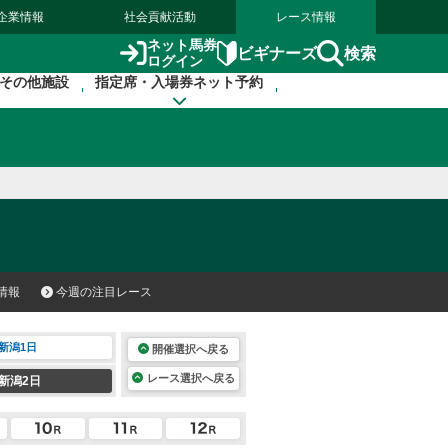
企業情報
社会貢献活動
レース情報
ネット馬券
検索
ビギナーズ
ログイン
その他施設
指定席・入場券ネット予約
情報
今週の注目レース
新潟1日
開催選択へ戻る
レース選択へ戻る
新潟2日