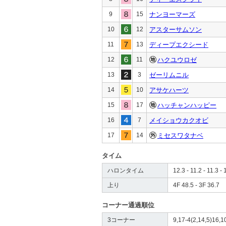
9
15
ナンヨーマーズ
10
12
アスターサムソン
11
13
ディープエクシード
12
11
ハクユウロゼ
13
3
ゼーリムニル
14
10
アサケハーツ
15
17
ハッチャンハッピー
16
7
メイショウカクオビ
17
14
ミセスワタナベ
タイム
ハロンタイム
12.3 - 11.2 - 11.3 - 
上り
4F 48.5 - 3F 36.7
コーナー通過順位
3コーナー
9,17-4(2,14,5)16,1