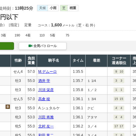
13時25分
走時刻：
天候
小雨
芝
稍重
万円以下
1,600
合）［指定］
定量
（芝・右 外）
コース：
メートル
3着
190
4着
110
5着
75
全周パトロール
負担
コーナー
性齢
騎手名
タイム
着差
重量
通過順位
せん4
57.0
M.デムーロ
1:35.5
3
9
10
牡3
55.0
酒井 学
1:35.7
3
１ 1/4
3
3
牡3
55.0
川須 栄彦
1:35.8
3
１／２
1
1
せん5
57.0
高倉 稜
1:36.1
3
１ 3/4
15
15
牡3
55.0
A.シュタルケ
1:36.1
3
クビ
4
4
牝3
53.0
川田 将雅
1:36.1
3
アタマ
4
4
牝5
55.0
北村 友一
1:36.2
3
３／４
17
17
牝5
55.0
和田 竜二
1:36.4
3
３／４
7
6