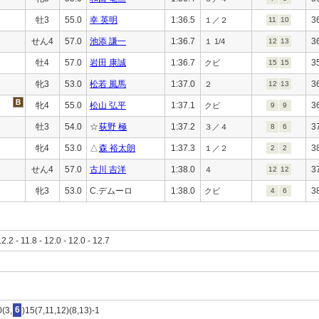
牡3
55.0
幸 英明
1:36.5
3
１／２
11
10
せん4
57.0
池添 謙一
1:36.7
3
１ 1/4
12
13
牡4
57.0
岩田 康誠
1:36.7
3
クビ
15
15
牝3
53.0
松若 風馬
1:37.0
3
２
12
13
牝4
55.0
松山 弘平
1:37.1
3
クビ
9
9
牡3
54.0
☆
荻野 極
1:37.2
3
３／４
8
6
牝4
53.0
△
森 裕太朗
1:37.3
3
１／２
2
2
せん4
57.0
古川 吉洋
1:38.0
3
４
12
12
牝3
53.0
C.デムーロ
1:38.0
3
クビ
4
6
12.2 - 11.8 - 12.0 - 12.0 - 12.7
0(3,
6
)15(7,11,12)(8,13)-1