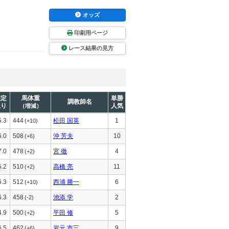
オッズ
印刷用ページ
レース結果の見方
推定
馬体重
単勝
調教師名
上り
人気
（増減）
5.3
444
松田 国英
1
(+10)
6.0
508
沖 芳夫
10
(+6)
7.0
478
宮 徹
4
(+2)
5.2
510
高橋 亮
11
(+2)
6.3
512
西浦 勝一
6
(+10)
6.3
458
池添 学
2
(-2)
4.9
500
平田 修
5
(+2)
6.5
462
岩元 市三
9
(+6)