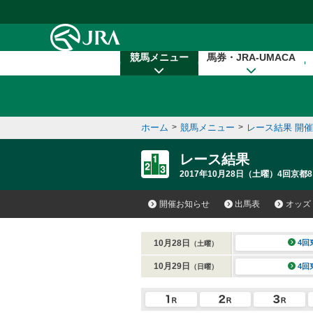
本文へ移動する
競馬メニュー
馬券・JRA-UMACA
ホーム
>
競馬メニュー
>
レース結果 開
レース結果
2017年10月28日（土曜）4回京都8
開催お知らせ
出馬表
オッズ
10月28日
4回
（土曜）
10月29日
4回
（日曜）