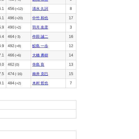
6.1
456
清水 久詞
8
(+12)
6.1
496
中竹 和也
17
(+20)
5.9
490
羽月 友彦
3
(+2)
6.4
464
作田 誠二
16
(-3)
6.9
492
鮫島 一歩
12
(+8)
7.1
466
大橋 勇樹
14
(+6)
8.0
462
寺島 良
13
(0)
7.5
474
南井 克巳
15
(-16)
8.1
484
木村 哲也
7
(+2)