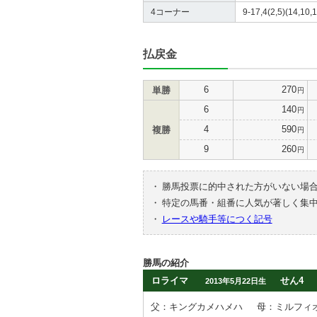
4コーナー
9-17,4(2,5)(14,10,1
払戻金
6
270
単勝
円
6
140
円
4
590
複勝
円
9
260
円
・
勝馬投票に的中された方がいない場
・
特定の馬番・組番に人気が著しく集
・
レースや騎手等につく記号
勝馬の紹介
ロライマ
せん4
2013年5月22日生
父：キングカメハメハ
母：ミルフィ