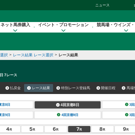
ニュース
ネット馬券購入
イベント・プロモーション
競馬場・ウインズ・
催選択
>
レース結果 レース選択
>
レース結果
日 7レース
払戻金
レース結果
特別レース登録馬
開催日程
馬場
東京8日
4回京都8日
3回
東京9日
4回京都9日
3回