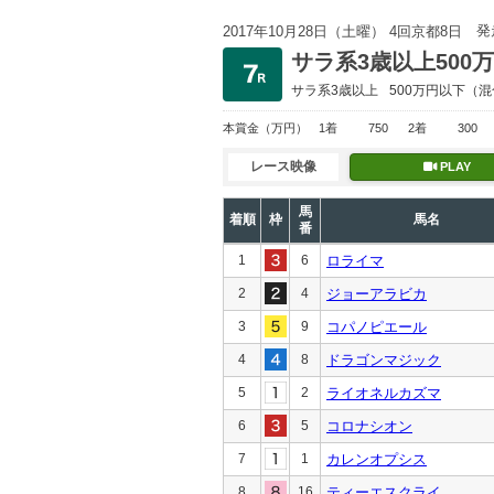
発
2017年10月28日（土曜） 4回京都8日
サラ系3歳以上500
サラ系3歳以上
500万円以下
（混
本賞金
（万円）
1着
750
2着
300
レース映像
PLAY
馬
着順
枠
馬名
番
1
6
ロライマ
2
4
ジョーアラビカ
3
9
コパノピエール
4
8
ドラゴンマジック
5
2
ライオネルカズマ
6
5
コロナシオン
7
1
カレンオプシス
8
16
ティーエスクライ