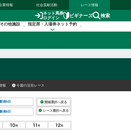
企業情報
社会貢献活動
レース情報
ネット馬券
検索
ビギナーズ
ログイン
その他施設
指定席・入場券ネット予約
情報
今週の注目レース
新潟5日
開催選択へ戻る
レース選択へ戻る
新潟6日