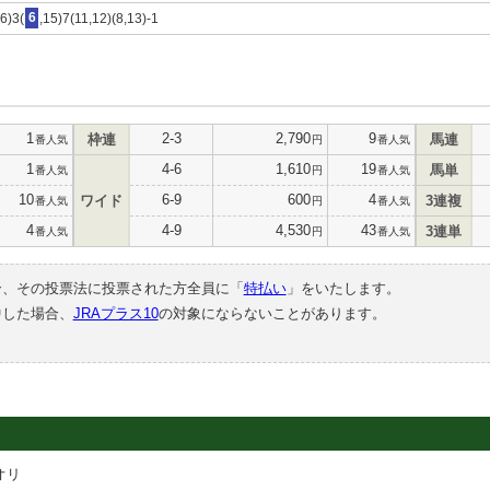
6)3(
6
,15)7(11,12)(8,13)-1
1
2-3
2,790
9
枠連
馬連
番人気
円
番人気
1
4-6
1,610
19
馬単
番人気
円
番人気
10
6-9
600
4
ワイド
3連複
番人気
円
番人気
4
4-9
4,530
43
3連単
番人気
円
番人気
合、その投票法に投票された方全員に「
特払い
」をいたします。
中した場合、
JRAプラス10
の対象にならないことがあります。
オリ