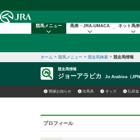
本文へ移動する
競馬メニュー
馬券・JRA-UMACA
ネット馬券
ホーム
>
競馬メニュー
>
競走馬検索
>
競走馬情報
競走馬情報
ジョーアラビカ
Jo Arabica（JP
開催お知らせ
出馬表
オッズ
払戻金
プロフィール