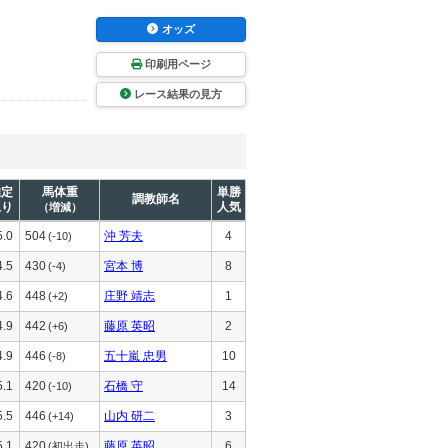
オッズ
印刷用ページ
レース結果の見方
推定
馬体重
単勝
調教師名
上り
人気
（増減）
5.0
504
沖 芳夫
4
(-10)
4.5
430
宮本 博
8
(-4)
4.6
448
庄野 靖志
1
(+2)
4.9
442
藤原 英昭
2
(+6)
4.9
446
五十嵐 忠男
10
(-8)
5.1
420
石橋 守
14
(-10)
5.5
446
山内 研二
3
(+14)
5.1
420
藤原 英昭
6
(初出走)