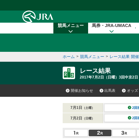
本文へ移動する
競馬メニュー
馬券・JRA-UMACA
ホーム
>
競馬メニュー
>
レース結果 開
レース結果
2017年7月2日（日曜）3回中京2日
開催お知らせ
出馬表
オッズ
7月1日
2回
（土曜）
7月2日
2回
（日曜）