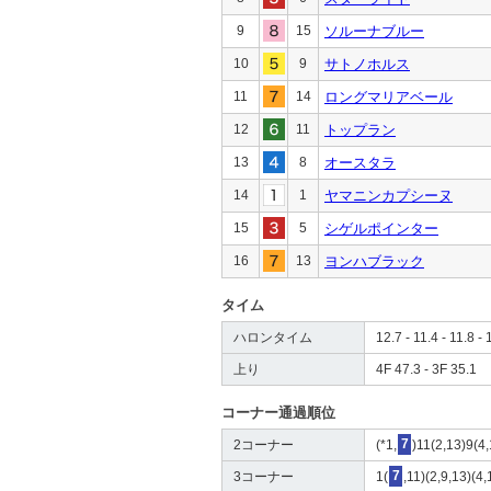
9
15
ソルーナブルー
10
9
サトノホルス
11
14
ロングマリアベール
12
11
トップラン
13
8
オースタラ
14
1
ヤマニンカプシーヌ
15
5
シゲルポインター
16
13
ヨンハブラック
タイム
ハロンタイム
12.7 - 11.4 - 11.8 - 
上り
4F 47.3 - 3F 35.1
コーナー通過順位
2コーナー
(*1,
7
)11(2,13)9(4
3コーナー
1(
7
,11)(2,9,13)(4