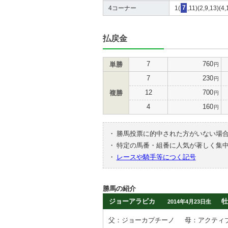
4コーナー
1(
7
,11)(2,9,13)(4
払戻金
7
760
単勝
円
7
230
円
12
700
複勝
円
4
160
円
・
勝馬投票に的中された方がいない場
・
特定の馬番・組番に人気が著しく集
・
レースや騎手等につく記号
勝馬の紹介
ジョーアラビカ
牡
2014年4月23日生
父：ジョーカプチーノ
母：アクティ