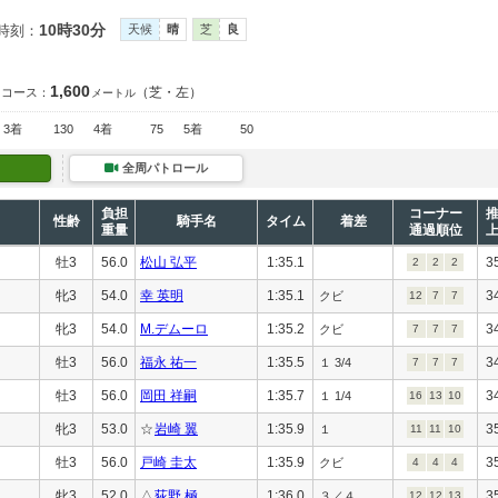
10時30分
時刻：
天候
晴
芝
良
1,600
（芝・左）
コース：
メートル
3着
130
4着
75
5着
50
全周パトロール
負担
コーナー
性齢
騎手名
タイム
着差
重量
通過順位
牡3
56.0
松山 弘平
1:35.1
3
2
2
2
牝3
54.0
幸 英明
1:35.1
3
クビ
12
7
7
牝3
54.0
M.デムーロ
1:35.2
3
クビ
7
7
7
牡3
56.0
福永 祐一
1:35.5
3
１ 3/4
7
7
7
牡3
56.0
岡田 祥嗣
1:35.7
3
１ 1/4
16
13
10
牝3
53.0
☆
岩崎 翼
1:35.9
3
１
11
11
10
牡3
56.0
戸崎 圭太
1:35.9
3
クビ
4
4
4
牝3
52.0
△
荻野 極
1:36.0
3
３／４
12
12
13