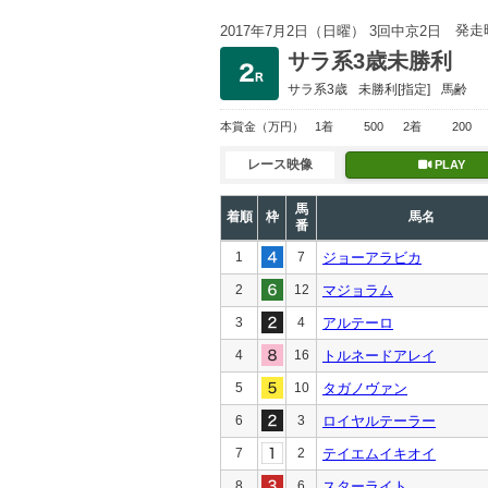
発走
2017年7月2日（日曜） 3回中京2日
サラ系3歳未勝利
サラ系3歳
未勝利
[指定]
馬齢
本賞金
（万円）
1着
500
2着
200
レース映像
PLAY
馬
着順
枠
馬名
番
1
7
ジョーアラビカ
2
12
マジョラム
3
4
アルテーロ
4
16
トルネードアレイ
5
10
タガノヴァン
6
3
ロイヤルテーラー
7
2
テイエムイキオイ
8
6
スターライト