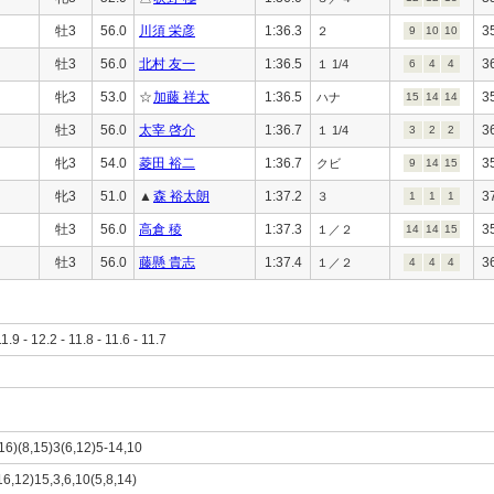
牡3
56.0
川須 栄彦
1:36.3
3
２
9
10
10
牡3
56.0
北村 友一
1:36.5
3
１ 1/4
6
4
4
牝3
53.0
☆
加藤 祥太
1:36.5
3
ハナ
15
14
14
牡3
56.0
太宰 啓介
1:36.7
3
１ 1/4
3
2
2
牝3
54.0
菱田 裕二
1:36.7
3
クビ
9
14
15
牝3
51.0
▲
森 裕太朗
1:37.2
3
３
1
1
1
牡3
56.0
高倉 稜
1:37.3
3
１／２
14
14
15
牡3
56.0
藤懸 貴志
1:37.4
3
１／２
4
4
4
11.9 - 12.2 - 11.8 - 11.6 - 11.7
,16)(8,15)3(6,12)5-14,10
,16,12)15,3,6,10(5,8,14)