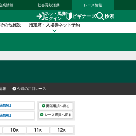
企業情報
社会貢献活動
レース情報
ネット馬券
検索
ビギナーズ
ログイン
その他施設
指定席・入場券ネット予約
情報
今週の注目レース
函館5日
開催選択へ戻る
レース選択へ戻る
函館6日