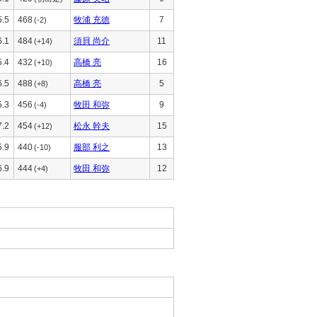
5.5
468
牧浦 充徳
7
(-2)
6.1
484
須貝 尚介
11
(+14)
5.4
432
高橋 亮
16
(+10)
6.5
488
高橋 亮
5
(+8)
5.3
456
牧田 和弥
9
(-4)
7.2
454
松永 幹夫
15
(+12)
5.9
440
服部 利之
13
(-10)
6.9
444
牧田 和弥
12
(+4)