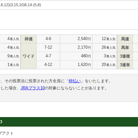
,16,12)(3,15,10)6,14-(5,8)
4
4-6
2,540
12
枠連
馬連
番人気
円
番人気
4
7-12
2,170
26
馬単
番人気
円
番人気
9
4-7
480
3
ワイド
3連複
番人気
円
番人気
1
4-12
1,620
20
3連単
番人気
円
番人気
合、その投票法に投票された方全員に「
特払い
」をいたします。
中した場合、
JRAプラス10
の対象にならないことがあります。
3
ブアクト