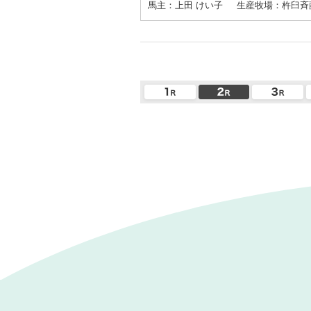
馬主：上田 けい子
生産牧場：杵臼斉