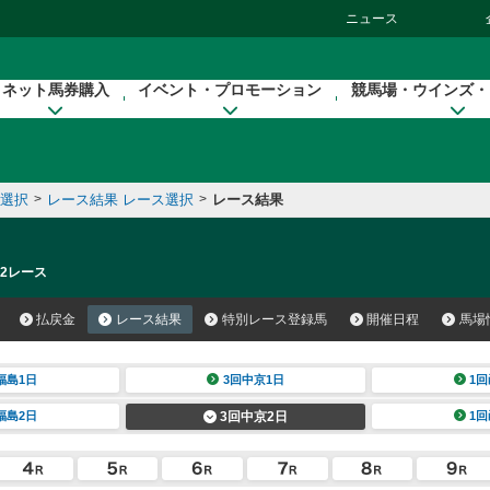
ニュース
ネット馬券購入
イベント・プロモーション
競馬場・ウインズ・
催選択
>
レース結果 レース選択
>
レース結果
 2レース
払戻金
レース結果
特別レース登録馬
開催日程
馬場
福島1日
3回中京1日
1回
福島2日
3回中京2日
1回