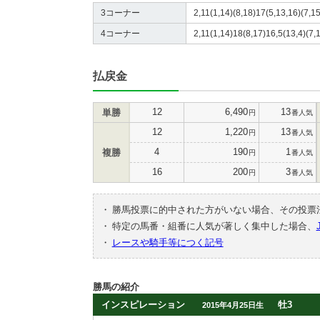
3コーナー
2,11(1,14)(8,18)17(5,13,16)(7,15
4コーナー
2,11(1,14)18(8,17)16,5(13,4)(7,1
払戻金
12
6,490
13
単勝
円
番人気
12
1,220
13
円
番人気
4
190
1
複勝
円
番人気
16
200
3
円
番人気
・
勝馬投票に的中された方がいない場合、その投票
・
特定の馬番・組番に人気が著しく集中した場合、
・
レースや騎手等につく記号
勝馬の紹介
インスピレーション
牡3
2015年4月25日生