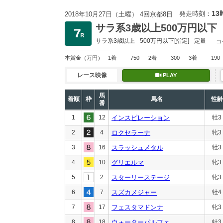
13
発走時刻：
2018年10月27日（土曜） 4回京都8日
サラ系3歳以上500万円以下
サラ系3歳以上
500万円以下
[指定]
定量
コ
本賞金
（万円）
1着
750
2着
300
3着
190
レース映像
PLAY
馬
着順
枠
馬名
性齢
番
1
12
インスピレーション
牡3
2
4
ロクセラーナ
牝3
3
16
スラッシュメタル
牡3
4
10
グリエルマ
牝3
5
2
スターリーステージ
牝3
6
7
スズカメジャー
牡4
7
17
フェスタマドンナ
牝3
8
18
ウォーターパルフェ
牡3