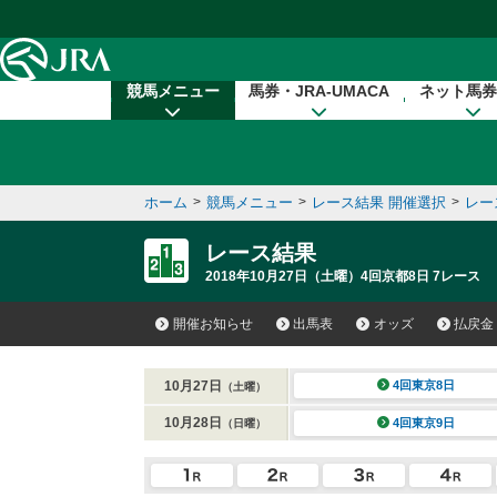
本文へ移動する
競馬メニュー
馬券・JRA-UMACA
ネット馬券
ホーム
>
競馬メニュー
>
レース結果 開催選択
>
レー
レース結果
2018年10月27日（土曜）4回京都8日 7レース
開催お知らせ
出馬表
オッズ
払戻金
10月27日
4回東京8日
（土曜）
10月28日
4回東京9日
（日曜）