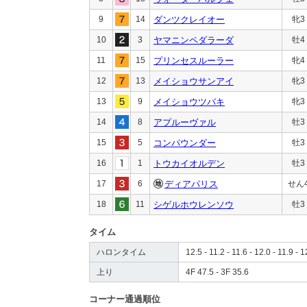
9
14
ダンツクレイオー
牝3
10
3
ヤマニンペダラーダ
牡4
11
15
プリンセスルーラー
牝4
12
13
メイショウサンアイ
牝3
13
9
メイショウツバキ
牝3
14
8
アプルーヴァル
牡3
15
5
コンパウンダー
牡3
16
1
トウカイオルデン
牡3
17
6
ディアパリス
せん
18
11
シゲルホウレンソウ
牡3
タイム
ハロンタイム
12.5 - 11.2 - 11.6 - 12.0 - 11.9 - 1
上り
4F 47.5 - 3F 35.6
コーナー通過順位