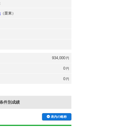
隆
治
（栗東）
934,000
円
0
円
0
円
条件別成績
表内の略称