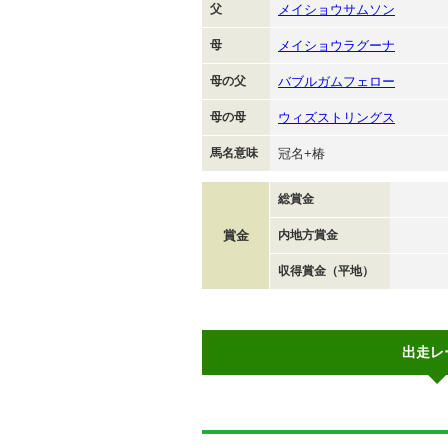
父
メイショウサムソン
母
メイショウラグーナ
母の父
バブルガムフェロー
母の母
ウィズストリングス
馬名意味
冠名+椿
総賞金
賞金
内地方賞金
収得賞金（平地）
出走レ