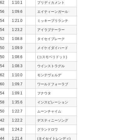
62
1:10.1
プリディカメント
56
1:09.6
エイティーンガール
54
1:21.0
ミッキーブリランテ
54
1:23.2
アイラブテーラー
52
1:08.8
タイセイブレーク
50
1:09.9
メイケイダイハード
50
1:08.6
(コスモペリドット)
54
1:08.3
ウインストラグル
62
1:10.0
モンテヴェルデ
60
1:09.7
ワールドフォーラブ
54
1:09.1
フナウタ
58
1:35.6
インスピレーション
50
1:22.7
ムーンチャイム
42
1:22.2
デスティニーソング
48
1:24.2
グランドロワ
44
1:21.4
(タイセイトレンディ)