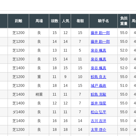
負担
距離
馬場
頭数
人気
着順
騎手名
馬
重量
芝1200
良
15
12
15
藤井 勘一郎
55.0
4
芝1200
良
14
14
7
藤井 勘一郎
55.0
4
芝1200
良
13
11
5
泉谷 楓真
52.0
4
芝1200
良
15
14
11
泉谷 楓真
50.0
4
芝1400
良
18
15
15
泉谷 楓真
52.0
4
芝1200
重
11
9
10
鮫島 良太
55.0
4
芝1200
良
18
14
15
城戸 義政
51.0
4
芝1400
稍重
11
11
7
鮫島 克駿
55.0
4
芝1400
良
12
12
7
坂井 瑠星
55.0
4
ダ1400
良
11
11
7
松山 弘平
55.0
4
芝1400
良
16
16
14
古川 吉洋
55.0
4
芝1200
良
18
18
14
太宰 啓介
55.0
4