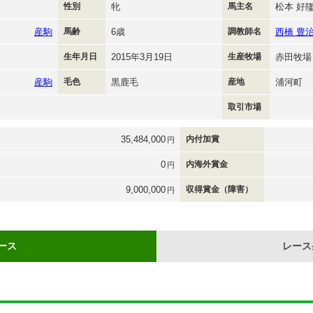
性別
牝
馬主名
松本 好
産駒
馬齢
6歳
調教師名
西橋 豊
生年月日
2015年3月19日
生産牧場
赤田牧場
産駒
毛色
黒鹿毛
産地
浦河町
取引市場
35,484,000
内付加賞
円
0
内海外賞金
円
9,000,000
収得賞金（障害）
円
ース
レース