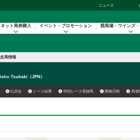
ニュース
ネット馬券購入
イベント・プロモーション
競馬場・ウインズ・
走馬情報
isho Tsubaki（JPN）
払戻金
レース結果
特別レース登録馬
開催日程
馬場