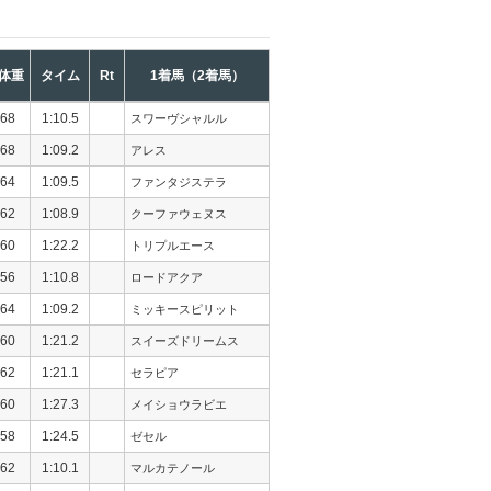
体重
タイム
Rt
1着馬（2着馬）
68
1:10.5
スワーヴシャルル
68
1:09.2
アレス
64
1:09.5
ファンタジステラ
62
1:08.9
クーファウェヌス
60
1:22.2
トリプルエース
56
1:10.8
ロードアクア
64
1:09.2
ミッキースピリット
60
1:21.2
スイーズドリームス
62
1:21.1
セラピア
60
1:27.3
メイショウラビエ
58
1:24.5
ゼセル
62
1:10.1
マルカテノール