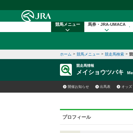
本文へ移動する
競馬メニュー
馬券・JRA-UMACA
ホーム
>
競馬メニュー
>
競走馬検索
>
競
競走馬情報
メイショウツバキ
Me
開催お知らせ
出馬表
オッズ
プロフィール