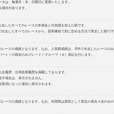
ータは、毎週月・木・日曜日に更新いたします。
る場合があります。
で出走したすべてのレースの本賞金と付加賞を加えた額です。
外で出走したすべてのレースから、競馬番組で別に定める方法で算定した額です
のレースの成績となります。なお、人気順成績は、JRAで出走したレースの
パートⅠの競走のみグレード／グループ（Ｇ）表記を行います。
の出走履歴、出馬投票履歴を掲載しております。
直す場合は、表示されません。
走取消になった場合に表示されます。
てのレースの成績となります。なお、外国馬は原則として直近の過去４走のみ