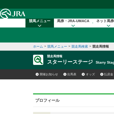
本文へ移動する
競馬メニュー
馬券・JRA-UMACA
ネット馬券
ホーム
>
競馬メニュー
>
競走馬検索
>
競走馬情報
競走馬情報
スターリーステージ
Starry S
開催お知らせ
出馬表
オッズ
払戻金
プロフィール