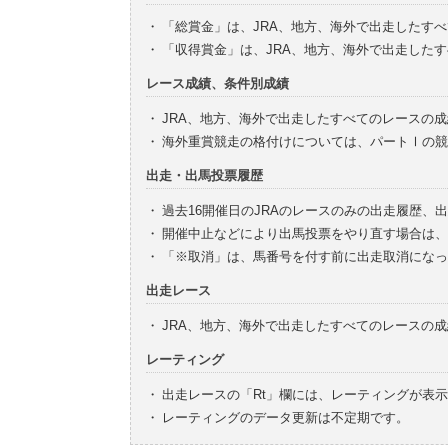
・
「総賞金」は、JRA、地方、海外で出走したす
・
「収得賞金」は、JRA、地方、海外で出走した
レース成績、条件別成績
・
JRA、地方、海外で出走したすべてのレースの
・
海外重賞競走の格付けについては、パートⅠの競
出走・出馬投票履歴
・
過去16開催日のJRAのレースのみの出走履歴、
・
開催中止などにより出馬投票をやり直す場合は、
・
「※取消」は、馬番号を付す前に出走取消になっ
出走レース
・
JRA、地方、海外で出走したすべてのレースの
レーティング
・
出走レースの「Rt」欄には、レーティングが表
・
レーティングのデータ更新は不定期です。