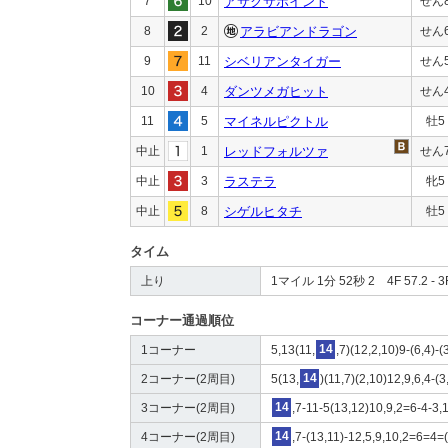
7
10
アサクサポイント
せん
8
2
アラビアンドラゴン
せん
9
11
シベリアンタイガー
せん
10
4
ダンツメガヒット
せん
11
5
マイネルピクトル
牡5
中止
1
レッドフォルツァ
せん
中止
3
ラステラ
牝5
中止
8
シゲルヒタチ
牡5
タイム
上り
1マイル 1分 52秒 2 4F 57.2 - 3F
コーナー通過順位
1コーナー
5,13(11,
14
,7)(12,2,10)9-(6,4)-(
2コーナー(2周目)
5(13,
14
)(11,7)(2,10)12,9,6,4-(3
3コーナー(2周目)
14
,7-11-5(13,12)10,9,2=6-4-3,
4コーナー(2周目)
14
,7-(13,11)-12,5,9,10,2=6=4=(