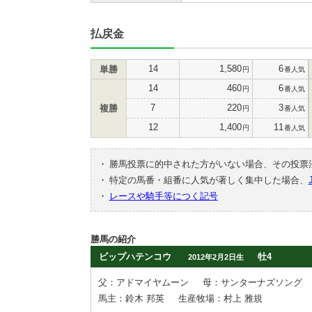
払戻金
14
1,580
6
単勝
円
番人気
14
460
6
円
番人気
7
220
3
複勝
円
番人気
12
1,400
11
円
番人気
・
勝馬投票に的中された方がいない場合、その投票
・
特定の馬番・組番に人気が著しく集中した場合、
・
レースや騎手等につく記号
勝馬の紹介
ビップハテンコウ
牡4
2012年2月2日生
父：アドマイヤムーン
母：サンターナズソング
馬主：鈴木 邦英
生産牧場：村上 雅規