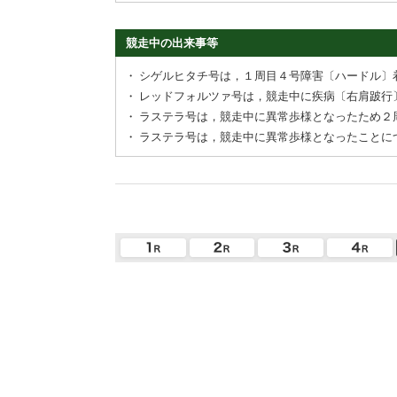
競走中の出来事等
・
シゲルヒタチ号は，１周目４号障害〔ハードル〕
・
レッドフォルツァ号は，競走中に疾病〔右肩跛行
・
ラステラ号は，競走中に異常歩様となったため２
・
ラステラ号は，競走中に異常歩様となったことに