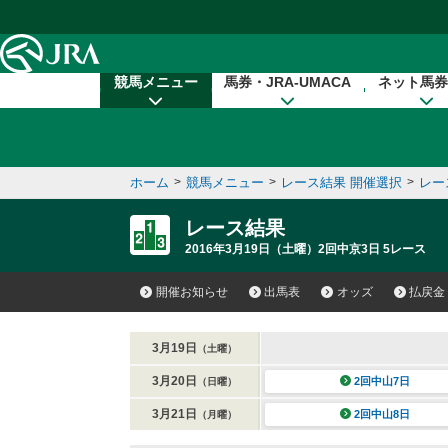
本文へ移動する
競馬メニュー
馬券・JRA-UMACA
ネット馬券
ホーム
>
競馬メニュー
>
レース結果 開催選択
>
レー
レース結果
2016年3月19日（土曜）2回中京3日 5レース
開催お知らせ
出馬表
オッズ
払戻金
3月19日
（土曜）
3月20日
2回中山7日
（日曜）
3月21日
2回中山8日
（月曜）