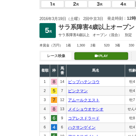
12時
発走時刻：
2016年3月19日（土曜） 2回中京3日
サラ系障害4歳以上オープン
サラ系障害4歳以上
オープン
（混合）
別定
本賞金
（万円）
1着
1,300
2着
520
3着
330
レース映像
PLAY
馬
着順
枠
馬名
性齢
番
1
14
ビップハテンコウ
牡4
2
7
ピンクマン
牡4
3
12
アムールクエスト
牡7
4
13
メイショウオヤシオ
せん
5
9
コアレスドラード
牡8
6
6
ハクサンゲイン
牡4