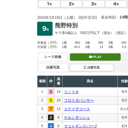
14時
発走時刻：
2016年3月19日（土曜） 2回中京3日
熊野特別
サラ系4歳以上
500万円以下
（混合）［指定］
本賞金
（万円）
1着
950
2着
380
3着
240
付加賞
（万円）
1着
45.5
2着
13
3着
6.5
レース映像
PLAY
決勝写真
決勝写真
馬
着順
枠
馬名
性齢
番
1
16
リノリオ
牡5
2
10
フロリダパンサー
牡5
3
13
ステイザコース
せん
4
4
ケルンダッシュ
牡4
5
8
マコトギンスバーグ
牡4