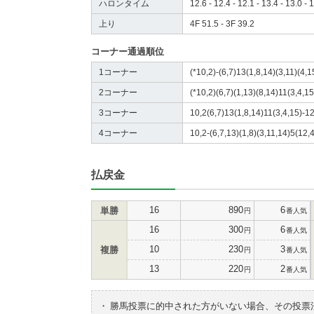
ハロンタイム
12.6 - 12.4 - 12.1 - 13.4 - 13.0 - 
上り
4F 51.5 - 3F 39.2
コーナー通過順位
1コーナー
(*10,2)-(6,7)13(1,8,14)(3,11)(4,1
2コーナー
(*10,2)(6,7)(1,13)(8,14)11(3,4,1
3コーナー
10,2(6,7)13(1,8,14)11(3,4,15)-12
4コーナー
10,2-(6,7,13)(1,8)(3,11,14)5(12,4
払戻金
16
890
6
単勝
円
番人気
16
300
6
円
番人気
10
230
3
複勝
円
番人気
13
220
2
円
番人気
・
勝馬投票に的中された方がいない場合、その投票