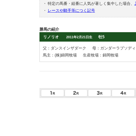
・
特定の馬番・組番に人気が著しく集中した場合、
・
レースや騎手等につく記号
勝馬の紹介
リノリオ
牡5
2011年2月21日生
父：ダンスインザダーク
母：ガンダーラプソディ
馬主：(株)錦岡牧場
生産牧場：錦岡牧場