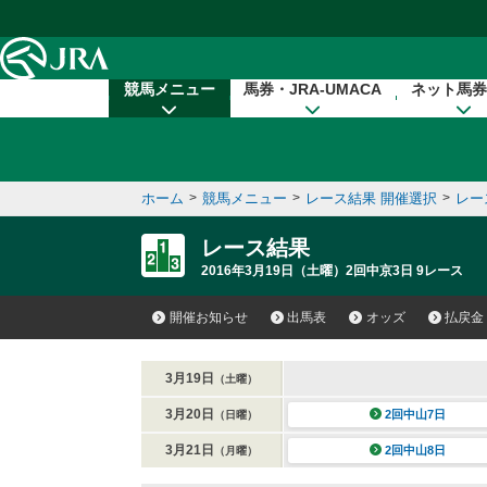
本文へ移動する
競馬メニュー
馬券・JRA-UMACA
ネット馬券
ホーム
>
競馬メニュー
>
レース結果 開催選択
>
レー
レース結果
2016年3月19日（土曜）2回中京3日 9レース
開催お知らせ
出馬表
オッズ
払戻金
3月19日
（土曜）
3月20日
2回中山7日
（日曜）
3月21日
2回中山8日
（月曜）