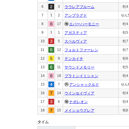
6
3
ラウレアブルーム
牡4
7
2
アンプラグド
せん
8
17
エバーハーモニー
牡4
9
1
アガスティア
牡5
10
5
スペルヴィア
牡7
11
12
フォルトファーレン
牡7
12
9
テンカイチ
牡6
13
11
サウンドメモリー
牡5
14
18
プラトンイミシャン
牡4
15
7
アンシャックルド
せん
16
14
ウインセイヴィア
牡4
17
6
ナポレオン
牡4
18
15
メイショウグレア
牝6
タイム