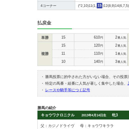
4コーナー
(*2,10)11(1,
15
)12(8,9)14(6,7,5
払戻金
15
610
2
単勝
円
番人気
15
120
2
円
番人気
11
110
1
複勝
円
番人気
10
140
3
円
番人気
・
勝馬投票に的中された方がいない場合、その投票
・
特定の馬番・組番に人気が著しく集中した場合、
・
レースや騎手等につく記号
勝馬の紹介
キョウワクロニクル
牝3
2013年4月14日生
父：カジノドライヴ
母：キョウワキララ