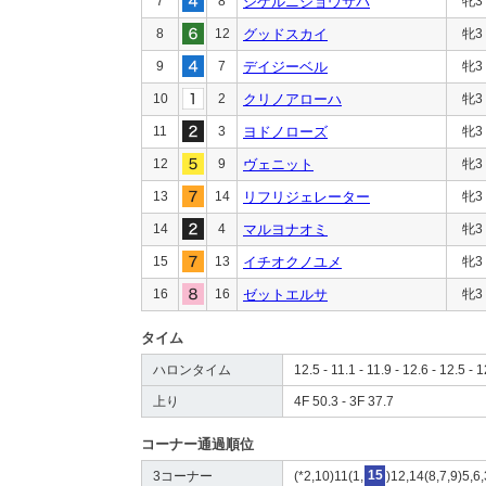
7
8
シゲルニジョウサバ
牝3
8
12
グッドスカイ
牝3
9
7
デイジーベル
牝3
10
2
クリノアローハ
牝3
11
3
ヨドノローズ
牝3
12
9
ヴェニット
牝3
13
14
リフリジェレーター
牝3
14
4
マルヨナオミ
牝3
15
13
イチオクノユメ
牝3
16
16
ゼットエルサ
牝3
タイム
ハロンタイム
12.5 - 11.1 - 11.9 - 12.6 - 12.5 - 1
上り
4F 50.3 - 3F 37.7
コーナー通過順位
3コーナー
(*2,10)11(1,
15
)12,14(8,7,9)5,6,