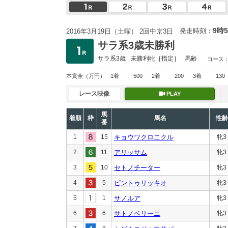
9時
発走時刻：
2016年3月19日（土曜） 2回中京3日
サラ系3歳未勝利
サラ系3歳
未勝利
牝［指定］
馬齢
コース
本賞金
（万円）
1着
500
2着
200
3着
130
レース映像
PLAY
馬
着順
枠
馬名
性齢
番
1
15
キョウワクロニクル
牝3
2
11
アリッサム
牝3
3
10
セトノチーター
牝3
4
5
ピントゥリッキオ
牝3
5
1
サノルア
牝3
6
6
サトノベリーニ
牝3