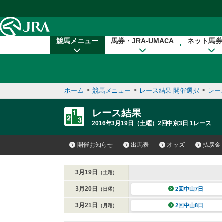
本文へ移動する
競馬メニュー
馬券・JRA-UMACA
ネット馬券
ホーム
>
競馬メニュー
>
レース結果 開催選択
>
レー
レース結果
2016年3月19日（土曜）2回中京3日 1レース
開催お知らせ
出馬表
オッズ
払戻金
3月19日
（土曜）
3月20日
2回中山7日
（日曜）
3月21日
2回中山8日
（月曜）