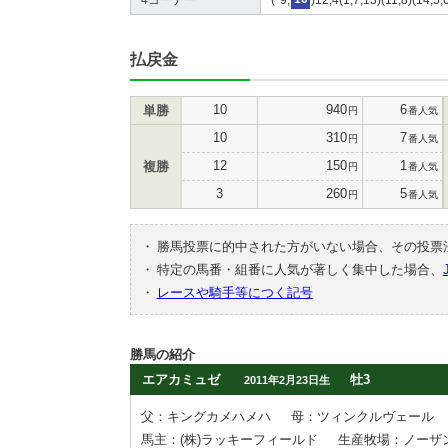
払戻金
10
940
6
単勝
円
番人気
10
310
7
円
番人気
12
150
1
複勝
円
番人気
3
260
5
円
番人気
・
勝馬投票に的中された方がいない場合、その投票
・
特定の馬番・組番に人気が著しく集中した場合、
・
レースや騎手等につく記号
勝馬の紹介
エアカミュゼ
牡3
2011年2月23日生
父：キングカメハメハ
母：ツィンクルヴェール
馬主：(株)ラッキーフィールド
生産牧場：ノーザ