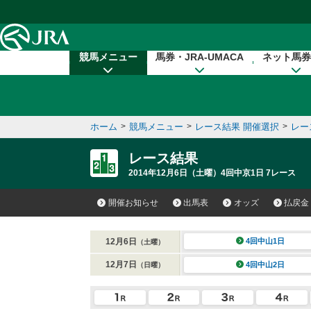
本文へ移動する
競馬メニュー
馬券・JRA-UMACA
ネット馬券
ホーム
>
競馬メニュー
>
レース結果 開催選択
>
レー
レース結果
2014年12月6日（土曜）4回中京1日 7レース
開催お知らせ
出馬表
オッズ
払戻金
12月6日
4回中山1日
（土曜）
12月7日
4回中山2日
（日曜）