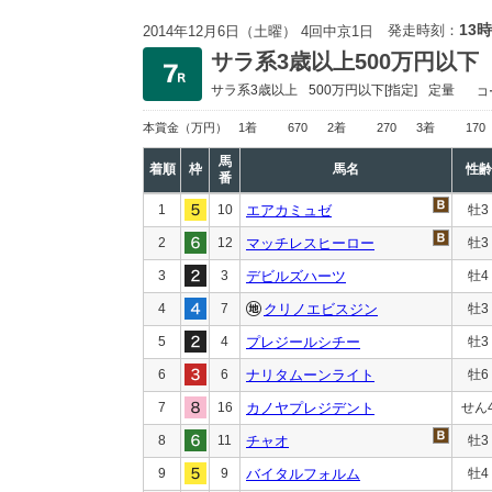
13時
発走時刻：
2014年12月6日（土曜） 4回中京1日
サラ系3歳以上500万円以下
サラ系3歳以上
500万円以下
[指定]
定量
コ
本賞金
（万円）
1着
670
2着
270
3着
170
馬
着順
枠
馬名
性齢
番
1
10
エアカミュゼ
牡3
2
12
マッチレスヒーロー
牡3
3
3
デビルズハーツ
牡4
4
7
クリノエビスジン
牡3
5
4
プレジールシチー
牡3
6
6
ナリタムーンライト
牡6
7
16
カノヤプレジデント
せん
8
11
チャオ
牡3
9
9
バイタルフォルム
牡4