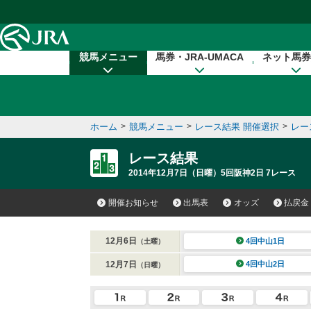
本文へ移動する
競馬メニュー
馬券・JRA-UMACA
ネット馬券
ホーム
>
競馬メニュー
>
レース結果 開催選択
>
レー
レース結果
2014年12月7日（日曜）5回阪神2日 7レース
開催お知らせ
出馬表
オッズ
払戻金
12月6日
4回中山1日
（土曜）
12月7日
4回中山2日
（日曜）