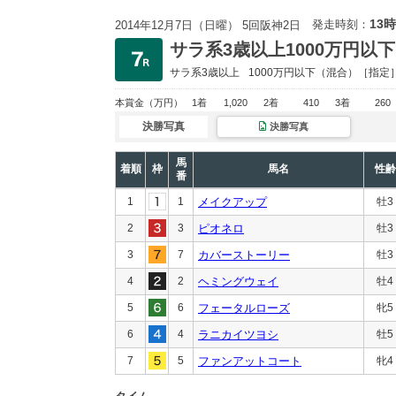
13時
発走時刻：
2014年12月7日（日曜） 5回阪神2日
サラ系3歳以上1000万円以下
サラ系3歳以上
1000万円以下
（混合）［指定
本賞金
（万円）
1着
1,020
2着
410
3着
260
決勝写真
決勝写真
馬
着順
枠
馬名
性齢
番
1
1
メイクアップ
牡3
2
3
ピオネロ
牡3
3
7
カバーストーリー
牡3
4
2
ヘミングウェイ
牡4
5
6
フェータルローズ
牝5
6
4
ラニカイツヨシ
牡5
7
5
ファンアットコート
牝4