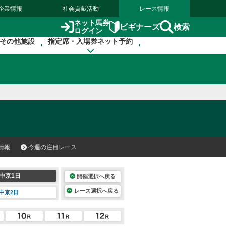
企業情報
社会貢献活動
レース情報
ネット馬券
検索
ビギナーズ
ログイン
その他施設
指定席・入場券ネット予約
情報
今週の注目レース
中京1日
開催選択へ戻る
レース選択へ戻る
中京2日