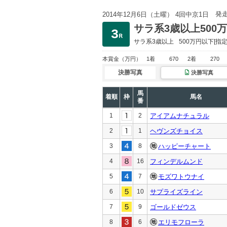
発
2014年12月6日（土曜） 4回中京1日
サラ系3歳以上500
サラ系3歳以上
500万円以下
[指定
本賞金
（万円）
1着
670
2着
270
決勝写真
決勝写真
馬
着順
枠
馬名
番
1
2
アイアムナチュラル
2
1
ヘヴンズチョイス
3
8
ハッピーチャート
4
16
フィンデルムンド
5
7
モズワトウナイ
6
10
サプライズライン
7
9
ゴールドゼウス
8
6
エリモフローラ