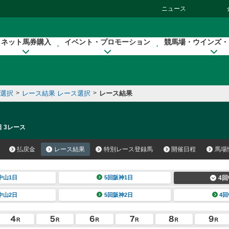
ニュース
ネット馬券購入
イベント・プロモーション
競馬場・ウインズ・
催選択
>
レース結果 レース選択
>
レース結果
日 3レース
払戻金
レース結果
特別レース登録馬
開催日程
馬場
中山1日
5回阪神1日
4回
中山2日
5回阪神2日
4回