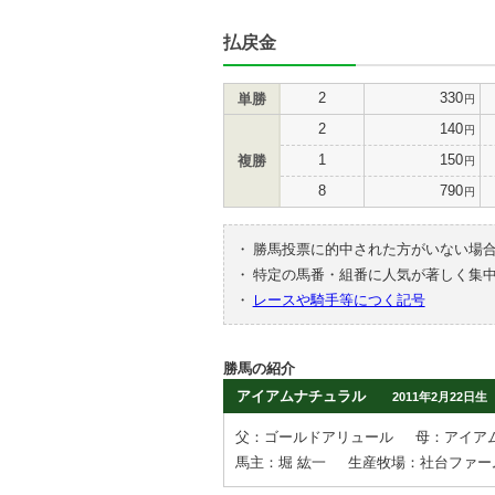
払戻金
2
330
単勝
円
2
140
円
1
150
複勝
円
8
790
円
・
勝馬投票に的中された方がいない場
・
特定の馬番・組番に人気が著しく集
・
レースや騎手等につく記号
勝馬の紹介
アイアムナチュラル
2011年2月22日生
父：ゴールドアリュール
母：アイア
馬主：堀 紘一
生産牧場：社台ファー