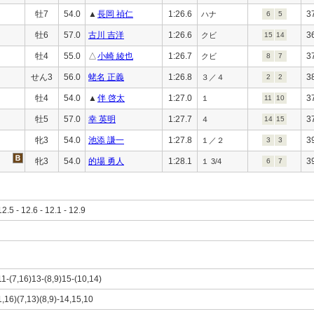
牡7
54.0
▲
長岡 禎仁
1:26.6
3
ハナ
6
5
牡6
57.0
古川 吉洋
1:26.6
3
クビ
15
14
牡4
55.0
△
小崎 綾也
1:26.7
3
クビ
8
7
せん3
56.0
蛯名 正義
1:26.8
3
３／４
2
2
牡4
54.0
▲
伴 啓太
1:27.0
3
１
11
10
牡5
57.0
幸 英明
1:27.7
3
４
14
15
牝3
54.0
池添 謙一
1:27.8
3
１／２
3
3
牝3
54.0
的場 勇人
1:28.1
3
１ 3/4
6
7
12.5 - 12.6 - 12.1 - 12.9
11-(7,16)13-(8,9)15-(10,14)
1,16)(7,13)(8,9)-14,15,10