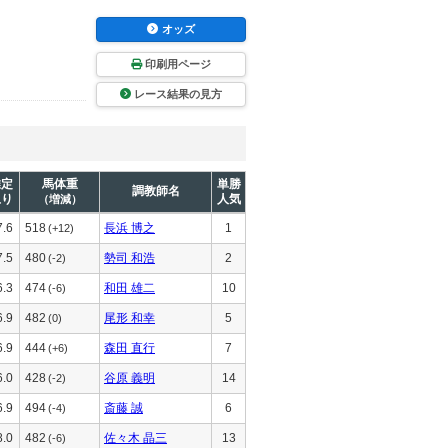
オッズ
印刷用ページ
レース結果の見方
推定
馬体重
単勝
調教師名
上り
人気
（増減）
7.6
518
長浜 博之
1
(+12)
7.5
480
勢司 和浩
2
(-2)
6.3
474
和田 雄二
10
(-6)
6.9
482
尾形 和幸
5
(0)
6.9
444
森田 直行
7
(+6)
6.0
428
谷原 義明
14
(-2)
6.9
494
斎藤 誠
6
(-4)
8.0
482
佐々木 晶三
13
(-6)