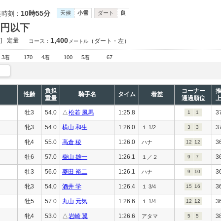
10時55分
走時刻：
天候
小雪
ダート
良
万円以下
1,400
]
定量
（ダート・左）
コース：
メートル
3着
170
4着
100
5着
67
負担
コーナー
性齢
騎手名
タイム
着差
重量
通過順位
牡3
54.0
△
松若 風馬
1:25.8
3
1
1
牝3
54.0
横山 和生
1:26.0
3
１ 1/2
3
3
牝4
55.0
高倉 稜
1:26.0
3
ハナ
12
12
牡6
57.0
柴山 雄一
1:26.1
3
１／２
9
7
牡3
56.0
菱田 裕二
1:26.1
3
ハナ
9
10
牝3
54.0
酒井 学
1:26.4
3
１ 3/4
15
16
牡5
57.0
丸山 元気
1:26.6
3
１ 1/4
12
12
牝4
53.0
△
岩崎 翼
1:26.6
3
アタマ
5
5