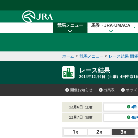
本文へ移動する
競馬メニュー
馬券・JRA-UMACA
ホーム
>
競馬メニュー
>
レース結果 開
レース結果
2014年12月6日（土曜）4回中京1
開催お知らせ
出馬表
オッズ
12月6日
4回
（土曜）
12月7日
4回
（日曜）