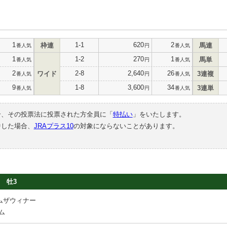
1
1-1
620
2
枠連
馬連
番人気
円
番人気
1
1-2
270
1
馬単
番人気
円
番人気
2
2-8
2,640
26
ワイド
3連複
番人気
円
番人気
9
1-8
3,600
34
3連単
番人気
円
番人気
合、その投票法に投票された方全員に「
特払い
」をいたします。
中した場合、
JRAプラス10
の対象にならないことがあります。
牡3
ムザウィナー
ム