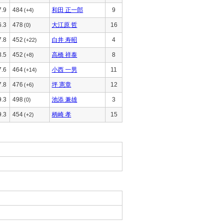
7.9
484
和田 正一郎
9
(+4)
6.3
478
大江原 哲
16
(0)
7.8
452
白井 寿昭
4
(+22)
8.5
452
高橋 祥泰
8
(+8)
7.6
464
小西 一男
11
(+14)
7.8
476
坪 憲章
12
(+6)
9.3
498
池添 兼雄
3
(0)
9.3
454
柄崎 孝
15
(+2)