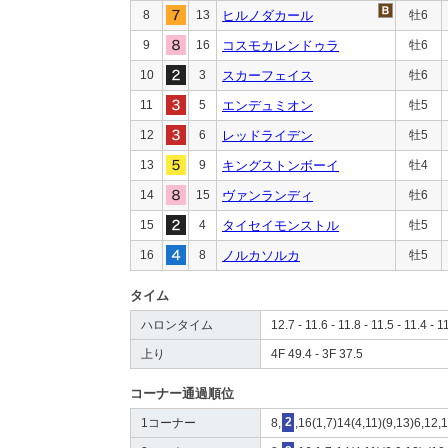
8
13
ヒルノダカール
牡6
9
16
コスモカレンドゥラ
牡6
10
3
スカーフェイス
牡6
11
5
エンデュミオン
牡5
12
6
レッドライデン
牡5
13
9
キングストンボーイ
牡4
14
15
ヴァンランディ
牡6
15
4
タイセイモンストル
牡5
16
8
ノルカソルカ
牡5
タイム
ハロンタイム
12.7 - 11.6 - 11.8 - 11.5 - 11.4 - 1
上り
4F 49.4 - 3F 37.5
コーナー通過順位
1コーナー
8,
2
,16(1,7)14(4,11)(9,13)6,12,1