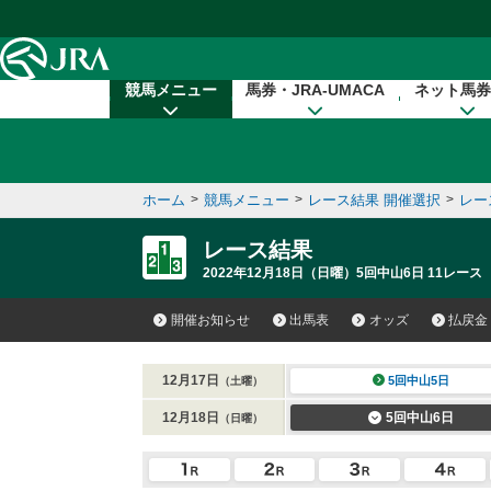
本文へ移動する
競馬メニュー
馬券・JRA-UMACA
ネット馬券
ホーム
>
競馬メニュー
>
レース結果 開催選択
>
レー
レース結果
2022年12月18日（日曜）5回中山6日 11レース
開催お知らせ
出馬表
オッズ
払戻金
12月17日
5回中山5日
（土曜）
12月18日
5回中山6日
（日曜）