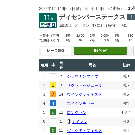
15
発走時刻：
2022年12月18日（日曜） 5回中山6日
ディセンバーステークス
3歳以上
オープン
（国際）（特指）
別定
本賞金
（万円）
1着
2,600
2着
1,000
3着
650
付加賞
（万円）
1着
34.3
2着
9.8
3着
4.9
レース映像
PLAY
馬
着順
枠
馬名
性齢
番
1
2
ショウナンマグマ
牡3
2
10
サクラトゥジュール
牡5
3
14
ウイングレイテスト
牡5
4
7
エイシンチラー
牝4
5
12
ロングラン
せん4
6
1
ナイママ
牡6
7
11
ヴィクティファルス
牡4