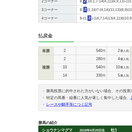
2コーナー
8,
2
,16,1,7-14(4,11)(6,9,13)-(10
3コーナー
8-
2
(1,16)7-(4,14)(11,13)(6,9)(1
4コーナー
8-(1,
2
)-(16,7,14)13(4,11)6(10,9
払戻金
2
540
2
単勝
円
番人気
2
280
4
円
番人気
10
540
10
複勝
円
番人気
14
330
5
円
番人気
・
勝馬投票に的中された方がいない場合、その投票
・
特定の馬番・組番に人気が著しく集中した場合、
・
レースや騎手等につく記号
勝馬の紹介
ショウナンマグマ
牡3
2019年4月29日生