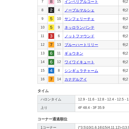
7
15
インペリアルコート
牝2
8
4
ノーブルマルシェ
牝2
9
10
サンフェリーチェ
牝2
10
9
ネッロランパンテ
牝2
11
6
ノットファウンド
牝2
12
13
ブルーハートリリー
牝2
13
11
ギョウネン
牝2
14
12
ワイワイキュート
牝2
15
8
シンギュラチャーム
牝2
16
14
カナデルアイ
牝2
タイム
ハロンタイム
12.9 - 11.6 - 12.8 - 12.4 - 12.5 - 1
上り
4F 48.4 - 3F 35.9
コーナー通過順位
1コーナー
(*3,5)10(1,6,16)15(4,11,12)-(13,