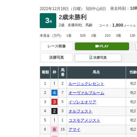
10
発走時刻：
2022年12月18日（日曜） 5回中山6日
2歳未勝利
1,800
2歳
未勝利
牝
馬齢
コース：
メートル
本賞金
（万円）
1着
520
2着
210
3着
130
レース映像
PLAY
決勝写真
決勝写真
馬
着順
枠
馬名
性齢
番
1
2
ルージュクレセント
牝2
2
7
オーヴァルブルーム
牝2
3
5
イゾレエオリア
牝2
4
3
オルフェスト
牝2
5
1
コスモアメジスト
牝2
6
16
アマイ
牝2