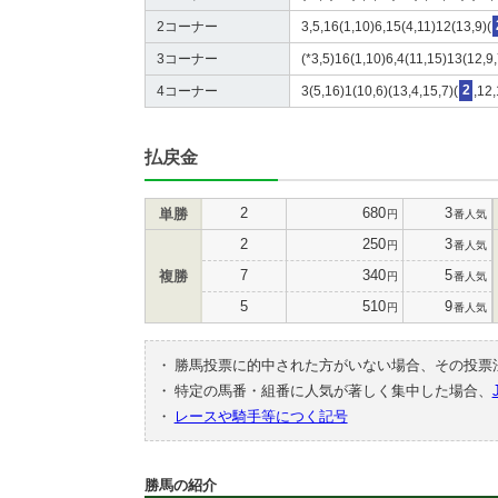
2コーナー
3,5,16(1,10)6,15(4,11)12(13,9)(
3コーナー
(*3,5)16(1,10)6,4(11,15)13(12,9,
4コーナー
3(5,16)1(10,6)(13,4,15,7)(
2
,12
払戻金
2
680
3
単勝
円
番人気
2
250
3
円
番人気
7
340
5
複勝
円
番人気
5
510
9
円
番人気
・
勝馬投票に的中された方がいない場合、その投票
・
特定の馬番・組番に人気が著しく集中した場合、
・
レースや騎手等につく記号
勝馬の紹介