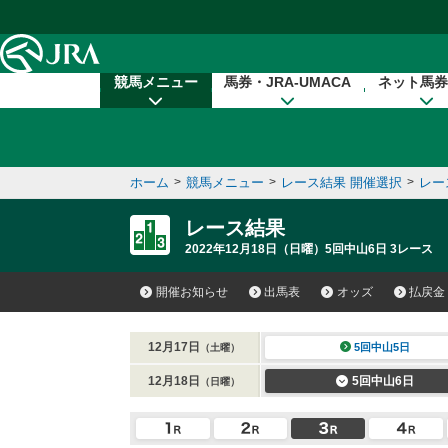
本文へ移動する
競馬メニュー
馬券・JRA-UMACA
ネット馬券
ホーム
>
競馬メニュー
>
レース結果 開催選択
>
レー
レース結果
2022年12月18日（日曜）5回中山6日 3レース
開催お知らせ
出馬表
オッズ
払戻金
12月17日
5回中山5日
（土曜）
12月18日
5回中山6日
（日曜）