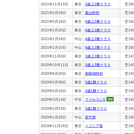
2021年11月13日
東京
3歳上2勝クラス
芝16
2021年5月29日
東京
葉山特別
芝16
2021年5月16日
東京
4歳上2勝クラス
芝16
2021年2月20日
東京
4歳上2勝クラス
芝14
2021年1月24日
中山
4歳上2勝クラス
芝16
2021年1月10日
中山
4歳上2勝クラス
芝16
2020年11月8日
東京
3歳上2勝クラス
芝14
2020年10月11日
東京
3歳上2勝クラス
芝14
2020年6月20日
東京
相模湖特別
芝14
2020年5月30日
東京
3歳1勝クラス
芝14
2020年5月10日
東京
3歳1勝クラス
芝14
2020年3月14日
中京
ファルコンS
芝14
2020年2月23日
東京
3歳1勝クラス
芝16
2020年1月26日
中山
若竹賞
芝18
2019年11月24日
東京
ベゴニア賞
芝16