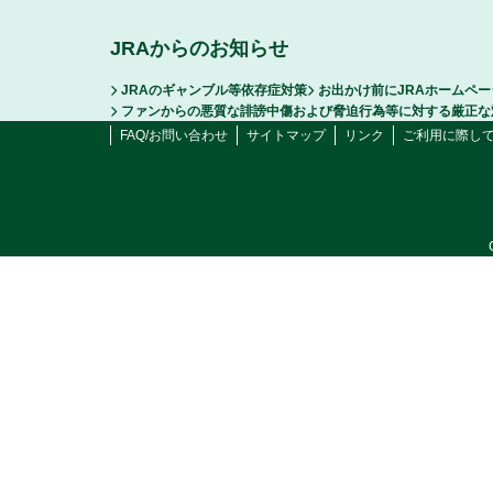
JRAからのお知らせ
JRAのギャンブル等依存症対策
お出かけ前にJRAホームペ
ファンからの悪質な誹謗中傷および脅迫行為等に対する厳正な
FAQ/お問い合わせ
サイトマップ
リンク
ご利用に際し