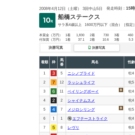
15時
発走時刻：
2008年4月12日（土曜） 3回中山5日
船橋ステークス
サラ系4歳以上
1600万円以下
（混合）［指定
本賞金
（万円）
1着
1,830
2着
730
3着
460
付加賞
（万円）
1着
37.1
2着
10.6
3着
5.3
決勝写真
決勝写真
馬
着順
枠
馬名
性齢
番
1
5
ニシノプライド
牡4
2
12
ラッシュライフ
牝5
3
11
ベイリングボーイ
牡4
4
2
シャイナムスメ
牝4
5
7
メジロシリング
牡5
6
1
エフテーストライク
牝4
7
8
レヴリ
牝6