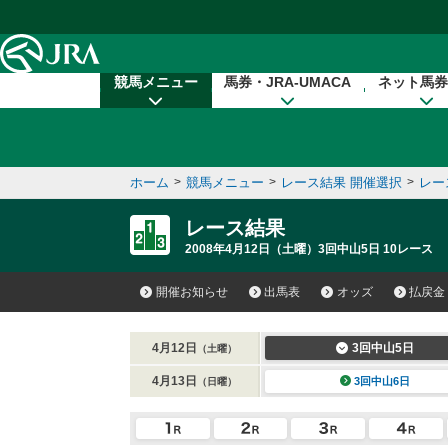
本文へ移動する
競馬メニュー
馬券・JRA-UMACA
ネット馬券
ホーム
>
競馬メニュー
>
レース結果 開催選択
>
レー
レース結果
2008年4月12日（土曜）3回中山5日 10レース
開催お知らせ
出馬表
オッズ
払戻金
4月12日
3回中山5日
（土曜）
4月13日
3回中山6日
（日曜）