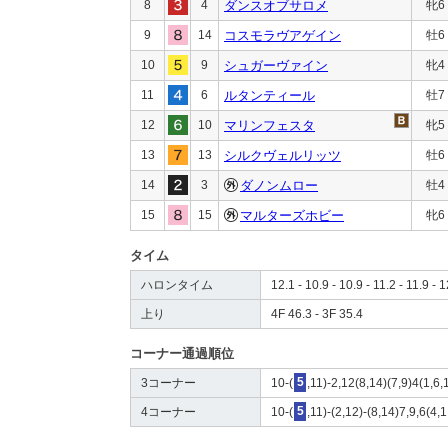
8
4
ダンスオブサロメ
牝6
9
14
コスモラヴアゲイン
牡6
10
9
シュガーヴァイン
牝4
11
6
ルタンティール
牡7
12
10
マリンフェスタ
牝5
13
13
シルクヴェルリッツ
牡6
14
3
ダノンムロー
牡4
15
15
マルターズホビー
牝6
タイム
ハロンタイム
12.1 - 10.9 - 10.9 - 11.2 - 11.9 - 
上り
4F 46.3 - 3F 35.4
コーナー通過順位
3コーナー
10-(
5
,11)-2,12(8,14)(7,9)4(1,6,
4コーナー
10-(
5
,11)-(2,12)-(8,14)7,9,6(4,