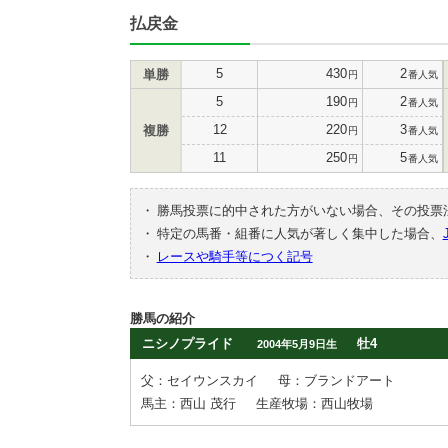
払戻金
5
430
2
単勝
円
番人気
5
190
2
円
番人気
12
220
3
複勝
円
番人気
11
250
5
円
番人気
・
勝馬投票に的中された方がいない場合、その投票
・
特定の馬番・組番に人気が著しく集中した場合、
・
レースや騎手等につく記号
勝馬の紹介
ニシノプライド
牡4
2004年5月9日生
父：セイウンスカイ
母：ブランドアート
馬主：西山 茂行
生産牧場：西山牧場