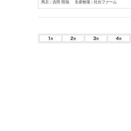
馬主：吉田 照哉
生産牧場：社台ファーム