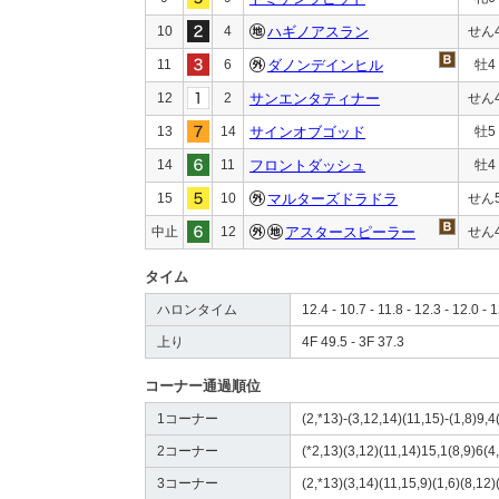
10
4
ハギノアスラン
せん
11
6
ダノンデインヒル
牡4
12
2
サンエンタティナー
せん
13
14
サインオブゴッド
牡5
14
11
フロントダッシュ
牡4
15
10
マルターズドラドラ
せん
中止
12
アスタースピーラー
せん
タイム
ハロンタイム
12.4 - 10.7 - 11.8 - 12.3 - 12.0 - 1
上り
4F 49.5 - 3F 37.3
コーナー通過順位
1コーナー
(2,*13)-(3,12,14)(11,15)-(1,8)9,4
2コーナー
(*2,13)(3,12)(11,14)15,1(8,9)6(4
3コーナー
(2,*13)(3,14)(11,15,9)(1,6)(8,12)