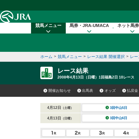
本文へ移動する
競馬メニュー
馬券・JRA-UMACA
ネット馬券
ホーム
>
競馬メニュー
>
レース結果 開催選択
>
レー
レース結果
2008年4月13日（日曜）1回福島2日 10レース
開催お知らせ
出馬表
オッズ
払戻金
4月12日
3回中山5日
（土曜）
4月13日
3回中山6日
（日曜）