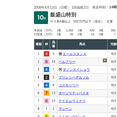
14時
発走時刻：
2008年4月13日（日曜） 1回福島2日
飯盛山特別
サラ系4歳以上
500万円以下
（混合）
定量
本賞金
（万円）
1着
1,050
2着
420
3着
260
付加賞
（万円）
1着
49
2着
14
3着
7
馬
着順
枠
馬名
性齢
番
1
5
エールスタンス
牝5
2
16
ベルフリー
牡5
3
7
ダノンスイショウ
牝5
4
3
プリンシペデルソル
牡6
5
8
コスモリリー
牝4
6
13
オーソリティバイオ
牡4
7
15
テイエムウミナリ
牡4
8
1
マシーン
牡5
9
9
トミケンラピッド
牝6