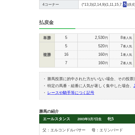
4コーナー
(*13,3)(2,14,9)(1,11,15,7,
5
)(8,6
払戻金
5
2,530
8
単勝
円
番人気
5
520
7
円
番人気
16
160
1
複勝
円
番人気
7
160
2
円
番人気
・
勝馬投票に的中された方がいない場合、その投票
・
特定の馬番・組番に人気が著しく集中した場合、
・
レースや騎手等につく記号
勝馬の紹介
エールスタンス
牝5
2003年3月7日生
父：エルコンドルパサー
母：エリンバード