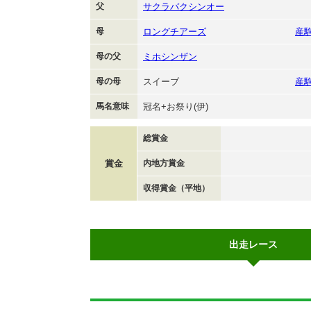
父
サクラバクシンオー
母
ロングチアーズ
産
母の父
ミホシンザン
母の母
スイーブ
産
馬名意味
冠名+お祭り(伊)
総賞金
賞金
内地方賞金
収得賞金（平地）
出走レース