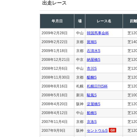
出走レース
年月日
場
レース名
距
2009年2月28日
中山
韓国馬事会杯
芝12
2009年2月22日
京都
斑鳩S
芝14
2009年1月18日
京都
石清水S
芝12
2008年12月21日
中京
納屋橋S
芝12
2008年12月6日
中山
市川S
芝12
2008年11月30日
京都
醍醐S
芝12
2008年8月16日
札幌
札幌日刊S杯
芝12
2008年5月18日
新潟
駿風S
芝10
2008年4月20日
阪神
淀屋橋S
芝12
2008年4月12日
中山
船橋S
芝12
2007年11月4日
京都
京洛S
芝12
2007年9月9日
阪神
セントウルS
芝12