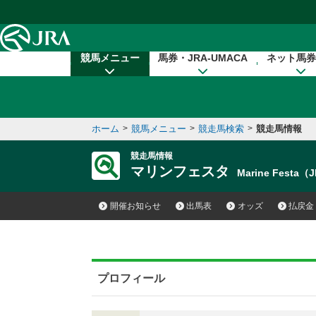
本文へ移動する
競馬メニュー
馬券・JRA-UMACA
ネット馬券
ホーム
>
競馬メニュー
>
競走馬検索
>
競走馬情報
競走馬情報
マリンフェスタ
Marine Festa（
開催お知らせ
出馬表
オッズ
払戻金
プロフィール