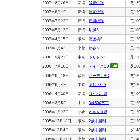
2007年8月26日
新潟
飯豊特別
芝12
2007年8月4日
新潟
長岡特別
芝12
2007年7月22日
新潟
疾風特別
芝10
2007年5月13日
新潟
駿風S
芝10
2007年4月15日
阪神
淀屋橋S
芝12
2007年1月6日
京都
新春S
芝12
2006年9月23日
中京
トリトンS
芝12
2006年7月16日
新潟
アイビスSD
芝10
2006年6月18日
福島
バーデンBC
芝12
2006年6月4日
中京
あじさいS
芝12
2006年4月30日
新潟
はやぶさ賞
芝10
2006年3月5日
中山
3歳500万下
芝12
2006年1月22日
小倉
かささぎ賞
芝12
2005年12月18日
阪神
2歳未勝利
芝12
2005年12月4日
阪神
2歳未勝利
ダ14
2005年11月27日
京都
2歳未勝利
芝14