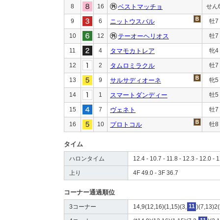
8
16
ベストマッチョ
せん
9
6
ニットウスバル
牡7
10
12
テーオーヘリオス
牡7
11
4
タマモカトレア
牝4
12
2
タムロミラクル
牡7
13
9
サルサディオーネ
牝5
14
1
スマートダンディー
牡5
15
7
ヴェネト
牡7
16
10
プロトコル
牡8
タイム
ハロンタイム
12.4 - 10.7 - 11.8 - 12.3 - 12.0 - 
上り
4F 49.0 - 3F 36.7
コーナー通過順位
3コーナー
14,9(12,16)(1,15)(3,
11
)(7,13)2(