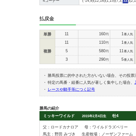
4コーナー
(*14,9)(12,16)(1,15)(7,3,
11
)(2,
払戻金
11
160
1
単勝
円
番人気
11
110
1
円
番人気
5
580
11
複勝
円
番人気
3
290
5
円
番人気
・
勝馬投票に的中された方がいない場合、その投票
・
特定の馬番・組番に人気が著しく集中した場合、
・
レースや騎手等につく記号
勝馬の紹介
ミッキーワイルド
牡4
2015年2月4日生
父：ロードカナロア
母：ワイルドラズベリー
馬主：野田 みづき
生産牧場：ノーザンファーム