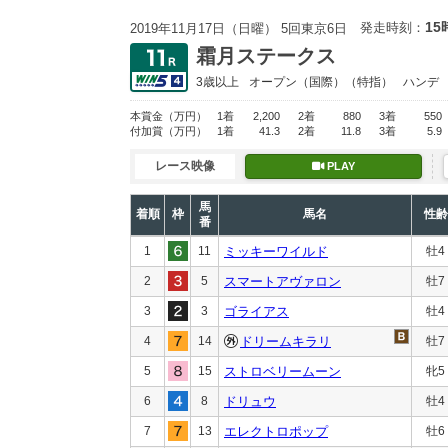
15
発走時刻：
2019年11月17日（日曜） 5回東京6日
霜月ステークス
3歳以上
オープン
（国際）（特指）
ハンデ
本賞金
（万円）
1着
2,200
2着
880
3着
550
付加賞
（万円）
1着
41.3
2着
11.8
3着
5.9
レース映像
PLAY
馬
着順
枠
馬名
性齢
番
1
11
ミッキーワイルド
牡4
2
5
スマートアヴァロン
牡7
3
3
ゴライアス
牡4
4
14
ドリームキラリ
牡7
5
15
ストロベリームーン
牝5
6
8
ドリュウ
牡4
7
13
エレクトロポップ
牡6