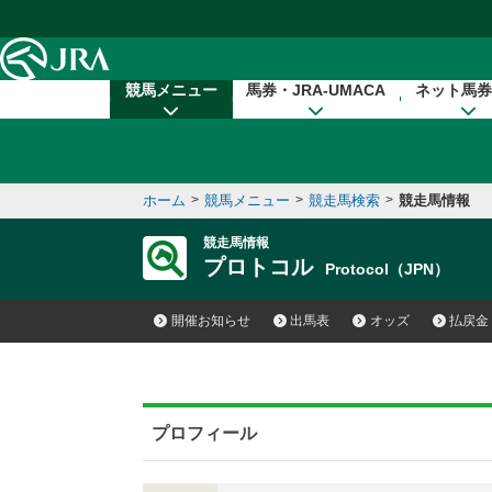
本文へ移動する
競馬メニュー
馬券・JRA-UMACA
ネット馬券
ホーム
>
競馬メニュー
>
競走馬検索
>
競走馬情報
競走馬情報
プロトコル
Protocol（JPN）
開催お知らせ
出馬表
オッズ
払戻金
プロフィール