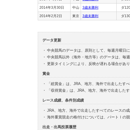
2014年3月30日
中山
3歳未勝利
ダ12
2014年2月2日
東京
3歳未勝利
ダ13
データ更新
・
中央競馬のデータは、原則として、毎週月曜日に
・
中央競馬以外（海外・地方等）のデータは、毎週
・
更新タイミングにより、反映が遅れる場合があり
賞金
・
「総賞金」は、JRA、地方、海外で出走したす
・
「収得賞金」は、JRA、地方、海外で出走した
レース成績、条件別成績
・
JRA、地方、海外で出走したすべてのレースの
・
海外重賞競走の格付けについては、パートⅠの競
出走・出馬投票履歴