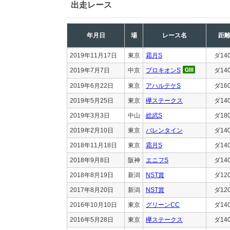
出走レース
年月日
場
レース名
距
2019年11月17日
東京
霜月S
ダ14
2019年7月7日
中京
プロキオンS
ダ14
2019年6月22日
東京
アハルテケS
ダ16
2019年5月25日
東京
欅ステークス
ダ14
2019年3月3日
中山
総武S
ダ18
2019年2月10日
東京
バレンタイン
ダ14
2018年11月18日
東京
霜月S
ダ14
2018年9月8日
阪神
エニフS
ダ14
2018年8月19日
新潟
NST賞
ダ12
2017年8月20日
新潟
NST賞
ダ12
2016年10月10日
東京
グリーンCC
ダ14
2016年5月28日
東京
欅ステークス
ダ14