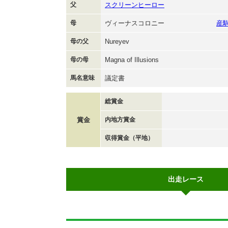
父
スクリーンヒーロー
母
ヴィーナスコロニー
産
母の父
Nureyev
母の母
Magna of Illusions
馬名意味
議定書
総賞金
賞金
内地方賞金
収得賞金（平地）
出走レース