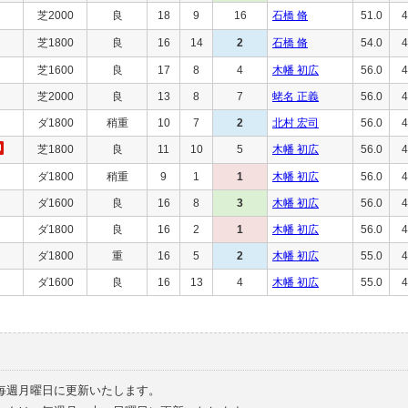
芝2000
良
18
9
16
石橋 脩
51.0
4
芝1800
良
16
14
2
石橋 脩
54.0
4
芝1600
良
17
8
4
木幡 初広
56.0
4
芝2000
良
13
8
7
蛯名 正義
56.0
4
ダ1800
稍重
10
7
2
北村 宏司
56.0
4
芝1800
良
11
10
5
木幡 初広
56.0
4
ダ1800
稍重
9
1
1
木幡 初広
56.0
4
ダ1600
良
16
8
3
木幡 初広
56.0
4
ダ1800
良
16
2
1
木幡 初広
56.0
4
ダ1800
重
16
5
2
木幡 初広
55.0
4
ダ1600
良
16
13
4
木幡 初広
55.0
4
毎週月曜日に更新いたします。