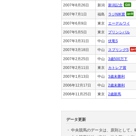
2007年8月26日
新潟
新潟記念
2007年7月1日
福島
ラジNIK賞
2007年6月9日
東京
エーデルワイ
2007年5月5日
東京
プリンシパル
2007年3月31日
中山
伏竜S
2007年3月18日
中山
スプリングS
2007年2月25日
中山
3歳500万下
2007年2月11日
東京
カトレア賞
2007年1月13日
中山
3歳未勝利
2006年12月17日
中山
2歳未勝利
2006年11月25日
東京
2歳新馬
データ更新
・
中央競馬のデータは、原則として、