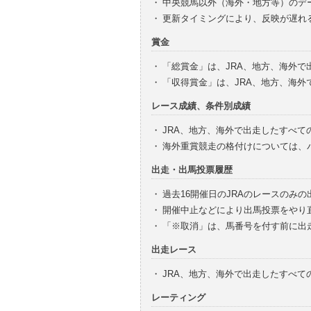
・
中央競馬以外（海外・地方等）のデ
・
更新タイミングにより、反映が遅れ
賞金
・
「総賞金」は、JRA、地方、海外
・
「収得賞金」は、JRA、地方、海
レース成績、条件別成績
・
JRA、地方、海外で出走したすべて
・
海外重賞競走の格付けについては、
出走・出馬投票履歴
・
過去16開催日のJRAのレースのみ
・
開催中止などにより出馬投票をやり
・
「※取消」は、馬番号を付す前に出
出走レース
・
JRA、地方、海外で出走したすべ
レーティング