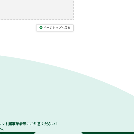
ページトップへ戻る
ネット賭事業者等にご注意ください！
方へ