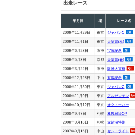
出走レース
年月日
場
レース名
2009年11月29日
東京
ジャパンC
2009年11月1日
東京
天皇賞(秋)
2009年6月28日
阪神
宝塚記念
2009年5月3日
京都
天皇賞(春)
2009年3月22日
阪神
阪神大賞典
2008年12月28日
中山
有馬記念
2008年11月30日
東京
ジャパンC
2008年11月9日
東京
アルゼンチン
2008年10月12日
東京
オクトーバー
2008年9月7日
札幌
札幌日経OP
2008年8月16日
札幌
支笏湖特別
2007年9月16日
中山
セントライト