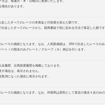
ータは、毎週月・木・日曜日に更新いたします。
る場合があります。
で出走したすべてのレースの本賞金と付加賞を加えた額です。
外で出走したすべてのレースから、競馬番組で別に定める方法で算定した額です
のレースの成績となります。なお、人気順成績は、JRAで出走したレースの
パートⅠの競走のみグレード／グループ（Ｇ）表記を行います。
の出走履歴、出馬投票履歴を掲載しております。
直す場合は、表示されません。
走取消になった場合に表示されます。
てのレースの成績となります。なお、外国馬は原則として直近の過去４走のみ