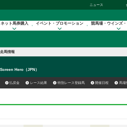
ニュース
ネット馬券購入
イベント・プロモーション
競馬場・ウインズ・
走馬情報
Screen Hero（JPN）
払戻金
レース結果
特別レース登録馬
開催日程
馬場