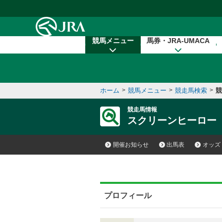
本文へ移動する
競馬メニュー
馬券・JRA-UMACA
ホーム
>
競馬メニュー
>
競走馬検索
>
競
競走馬情報
スクリーンヒーロー
開催お知らせ
出馬表
オッズ
プロフィール