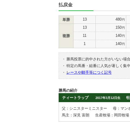
払戻金
13
480
単勝
円
13
150
円
11
140
複勝
円
1
140
円
・
勝馬投票に的中された方がいない場
・
特定の馬番・組番に人気が著しく集
・
レースや騎手等につく記号
勝馬の紹介
ティートラップ
牡
2017年3月12日生
父：シニスターミニスター
母：マン
馬主：深見 富朗
生産牧場：岡田牧場