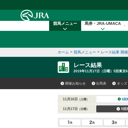
本文へ移動する
競馬メニュー
馬券・JRA-UMACA
ホーム
>
競馬メニュー
>
レース結果 開
レース結果
2019年11月17日（日曜）5回東京6
開催お知らせ
出馬表
オッズ
11月16日
5回
（土曜）
11月17日
5回
（日曜）