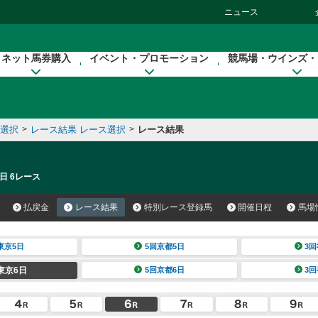
ニュース
ネット馬券購入
イベント・プロモーション
競馬場・ウインズ・
催選択
>
レース結果 レース選択
>
レース結果
日 6レース
払戻金
レース結果
特別レース登録馬
開催日程
馬場
東京5日
5回京都5日
3回
東京6日
5回京都6日
3回