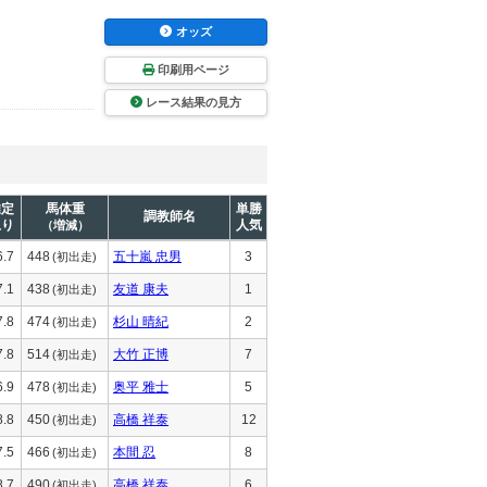
オッズ
印刷用ページ
レース結果の見方
推定
馬体重
単勝
調教師名
上り
人気
（増減）
6.7
448
五十嵐 忠男
3
(初出走)
7.1
438
友道 康夫
1
(初出走)
7.8
474
杉山 晴紀
2
(初出走)
7.8
514
大竹 正博
7
(初出走)
6.9
478
奥平 雅士
5
(初出走)
8.8
450
高橋 祥泰
12
(初出走)
7.5
466
本間 忍
8
(初出走)
8.7
490
高橋 祥泰
6
(初出走)