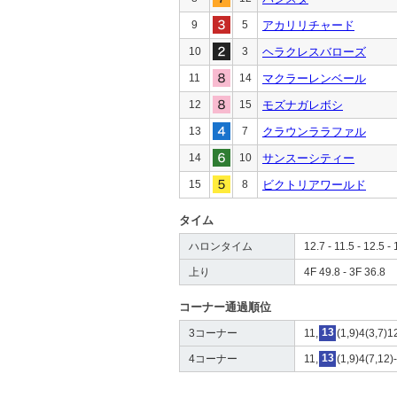
9
5
アカリリチャード
10
3
ヘラクレスバローズ
11
14
マクラーレンベール
12
15
モズナガレボシ
13
7
クラウンララファル
14
10
サンスーシティー
15
8
ビクトリアワールド
タイム
ハロンタイム
12.7 - 11.5 - 12.5 - 
上り
4F 49.8 - 3F 36.8
コーナー通過順位
3コーナー
11,
13
(1,9)4(3,7)1
4コーナー
11,
13
(1,9)4(7,12)