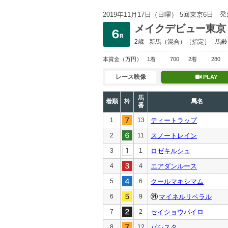
発
2019年11月17日（日曜） 5回東京6日
メイクデビュー東京
2歳
新馬
（混合）［指定］
馬齢
本賞金
（万円）
1着
700
2着
280
レース映像
PLAY
馬
着順
枠
馬名
番
1
13
ティートラップ
2
11
スノートレイン
3
1
ロゼキルシュ
4
4
エアダンルース
5
6
クールマキシマム
6
9
マイネルリベラル
7
2
セイショウパイロ
8
12
パシスタ