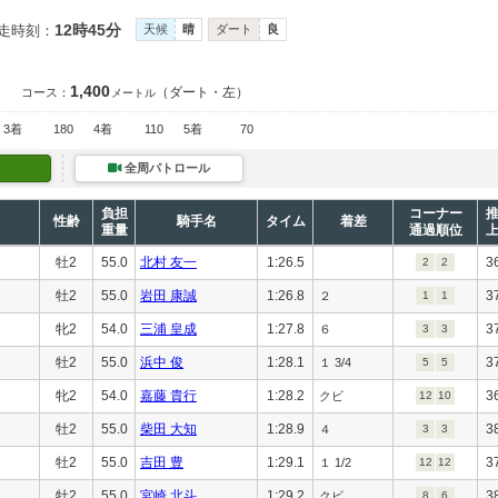
12時45分
走時刻：
天候
晴
ダート
良
1,400
（ダート・左）
コース：
メートル
3着
180
4着
110
5着
70
全周パトロール
負担
コーナー
性齢
騎手名
タイム
着差
重量
通過順位
牡2
55.0
北村 友一
1:26.5
3
2
2
牡2
55.0
岩田 康誠
1:26.8
3
２
1
1
牝2
54.0
三浦 皇成
1:27.8
3
６
3
3
牡2
55.0
浜中 俊
1:28.1
3
１ 3/4
5
5
牝2
54.0
嘉藤 貴行
1:28.2
3
クビ
12
10
牡2
55.0
柴田 大知
1:28.9
3
４
3
3
牡2
55.0
吉田 豊
1:29.1
3
１ 1/2
12
12
牡2
55.0
宮崎 北斗
1:29.2
3
クビ
8
6