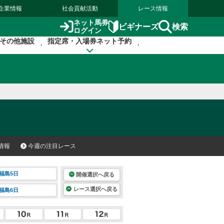
企業情報
社会貢献活動
レース情報
ネット馬券
検索
ビギナーズ
ログイン
その他施設
指定席・入場券ネット予約
情報
今週の注目レース
福島5日
開催選択へ戻る
レース選択へ戻る
福島6日