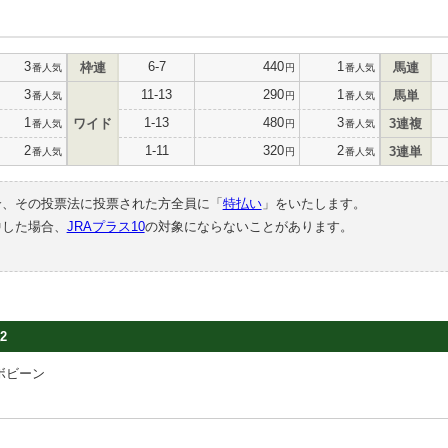
3
6-7
440
1
枠連
馬連
番人気
円
番人気
3
11-13
290
1
馬単
番人気
円
番人気
1
1-13
480
3
ワイド
3連複
番人気
円
番人気
2
1-11
320
2
3連単
番人気
円
番人気
合、その投票法に投票された方全員に「
特払い
」をいたします。
中した場合、
JRAプラス10
の対象にならないことがあります。
2
ボビーン