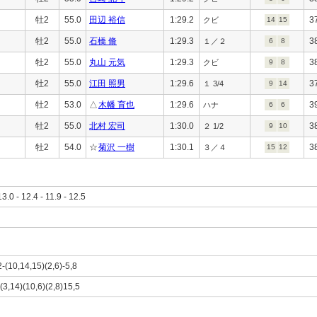
牡2
55.0
田辺 裕信
1:29.2
3
クビ
14
15
牡2
55.0
石橋 脩
1:29.3
3
１／２
6
8
牡2
55.0
丸山 元気
1:29.3
3
クビ
9
8
牡2
55.0
江田 照男
1:29.6
3
１ 3/4
9
14
牡2
53.0
△
木幡 育也
1:29.6
3
ハナ
6
6
牡2
55.0
北村 宏司
1:30.0
3
２ 1/2
9
10
牡2
54.0
☆
菊沢 一樹
1:30.1
3
３／４
15
12
13.0 - 12.4 - 11.9 - 12.5
2-(10,14,15)(2,6)-5,8
-(3,14)(10,6)(2,8)15,5