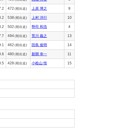
7.2
472
上原 博之
9
(初出走)
8.2
538
上村 洋行
10
(初出走)
8.2
502
勢司 和浩
4
(初出走)
7.7
494
荒川 義之
13
(初出走)
9.1
462
田島 俊明
14
(初出走)
8.6
480
新開 幸一
11
(初出走)
8.5
428
小桧山 悟
15
(初出走)