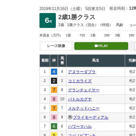
12
発走時刻：
2019年11月16日（土曜） 5回東京5日
2歳1勝クラス
2歳
1勝クラス
（混合）（特指）
馬齢
コー
本賞金
（万円）
1着
720
2着
290
3着
180
レース映像
PLAY
馬
着順
枠
馬名
性齢
番
1
4
アヌラーダプラ
牝2
2
2
コミカライズ
牝2
3
8
グランチェイサー
牡2
4
10
バトルカグヤ
牝2
5
7
メルテッドハニー
牝2
6
9
プライモーディアル
牡2
7
6
ハワーマハル
牝2
8
5
コパノビアンカ
牝2