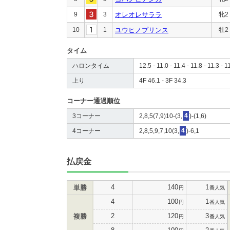
9
3
オレオレサララ
牝2
10
1
ユウヒノプリンス
牡2
タイム
ハロンタイム
12.5 - 11.0 - 11.4 - 11.8 - 11.3 - 1
上り
4F 46.1 - 3F 34.3
コーナー通過順位
3コーナー
2,8,5(7,9)10-(3,
4
)-(1,6)
4コーナー
2,8,5,9,7,10(3,
4
)-6,1
払戻金
4
140
1
単勝
円
番人気
4
100
1
円
番人気
2
120
3
複勝
円
番人気