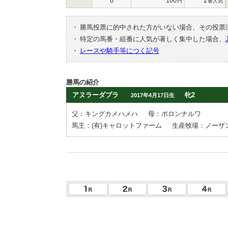
8
100
2
円
番人気
・
勝馬投票に的中された方がいない場合、その投票
・
特定の馬番・組番に人気が著しく集中した場合、
・
レースや騎手等につく記号
勝馬の紹介
アヌラーダプラ
牝2
2017年4月17日生
父：キングカメハメハ
母：ポロンナルワ
馬主：(有)キャロットファーム
生産牧場：ノーザ