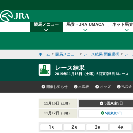
本文へ移動する
競馬メニュー
馬券・JRA-UMACA
ネット馬券
ホーム
>
競馬メニュー
>
レース結果 開催選択
>
レー
レース結果
2019年11月16日（土曜）5回東京5日 6レース
開催お知らせ
出馬表
オッズ
払戻金
11月16日
5回東京5日
（土曜）
11月17日
5回東京6日
（日曜）