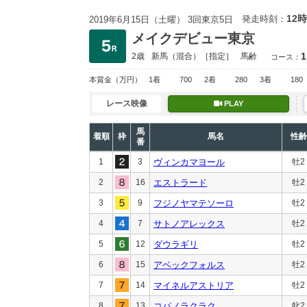
12時
発走時刻：
2019年6月15日（土曜） 3回東京5日
メイクデビュー東京
1
2歳
新馬
（混合）［指定］
馬齢
コース：
本賞金
（万円）
1着
700
2着
280
3着
180
レース映像
PLAY
馬
着順
枠
馬名
性齢
番
1
3
ヴィンカマヨール
牡2
2
16
エストラード
牡2
3
9
フジノヤマテソーロ
牡2
4
7
サトノアレックス
牡2
5
12
ダウラギリ
牡2
6
15
アベックフォルス
牡2
7
14
マイネルアストリア
牡2
8
13
コパノラクラク
牝2