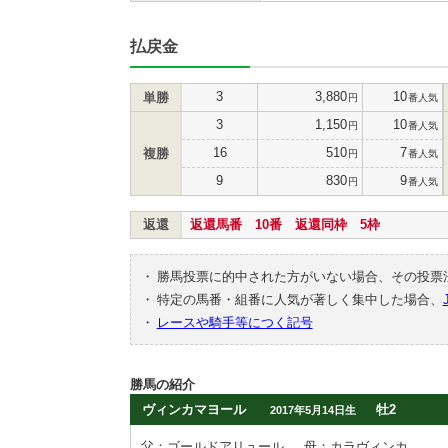
払戻金
3
3,880
10
単勝
円
番人気
3
1,150
10
円
番人気
16
510
7
複勝
円
番人気
9
830
9
円
番人気
返還
返還馬番 10番 返還同枠 5枠
・
勝馬投票に的中された方がいない場合、その投票
・
特定の馬番・組番に人気が著しく集中した場合、
・
レースや騎手等につく記号
勝馬の紹介
ヴィンカマヨール
牡2
2017年5月14日生
父：ゴールドアリュール
母：カラヴィンカ