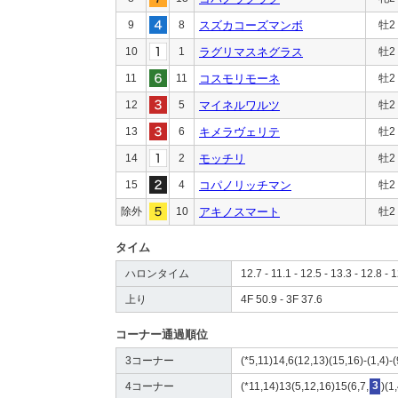
9
8
スズカコーズマンボ
牡2
10
1
ラグリマスネグラス
牡2
11
11
コスモリモーネ
牡2
12
5
マイネルワルツ
牡2
13
6
キメラヴェリテ
牡2
14
2
モッチリ
牡2
15
4
コパノリッチマン
牡2
除外
10
アキノスマート
牡2
タイム
ハロンタイム
12.7 - 11.1 - 12.5 - 13.3 - 12.8 - 
上り
4F 50.9 - 3F 37.6
コーナー通過順位
3コーナー
(*5,11)14,6(12,13)(15,16)-(1,4)-(
4コーナー
(*11,14)13(5,12,16)15(6,7,
3
)(1