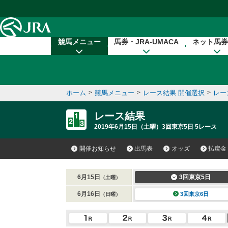
本文へ移動する
競馬メニュー
馬券・JRA-UMACA
ネット馬券
ホーム
>
競馬メニュー
>
レース結果 開催選択
>
レー
レース結果
2019年6月15日（土曜）3回東京5日 5レース
開催お知らせ
出馬表
オッズ
払戻金
6月15日
3回東京5日
（土曜）
6月16日
3回東京6日
（日曜）