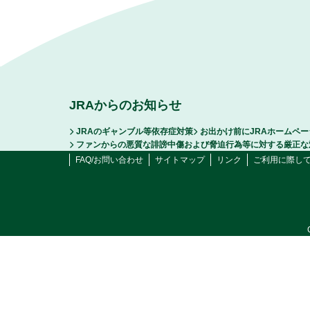
JRAからのお知らせ
JRAのギャンブル等依存症対策
お出かけ前にJRAホームペ
ファンからの悪質な誹謗中傷および脅迫行為等に対する厳正な
FAQ/お問い合わせ
サイトマップ
リンク
ご利用に際し