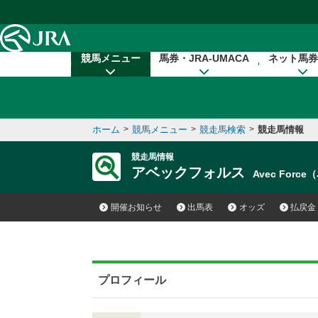
本文へ移動する
競馬メニュー
馬券・JRA-UMACA
ネット馬券
ホーム
>
競馬メニュー
>
競走馬検索
>
競走馬情報
競走馬情報
アベックフォルス
Avec Force
開催お知らせ
出馬表
オッズ
払戻金
プロフィール