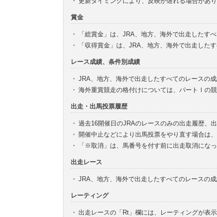
・
更新タイミングにより、反映が遅れる場合があり
賞金
・
「総賞金」は、JRA、地方、海外で出走したす
・
「収得賞金」は、JRA、地方、海外で出走した
レース成績、条件別成績
・
JRA、地方、海外で出走したすべてのレースの
・
海外重賞競走の格付けについては、パートⅠの競
出走・出馬投票履歴
・
過去16開催日のJRAのレースのみの出走履歴、
・
開催中止などにより出馬投票をやり直す場合は、
・
「※取消」は、馬番号を付す前に出走取消になっ
出走レース
・
JRA、地方、海外で出走したすべてのレースの
レーティング
・
出走レースの「Rt」欄には、レーティングが表