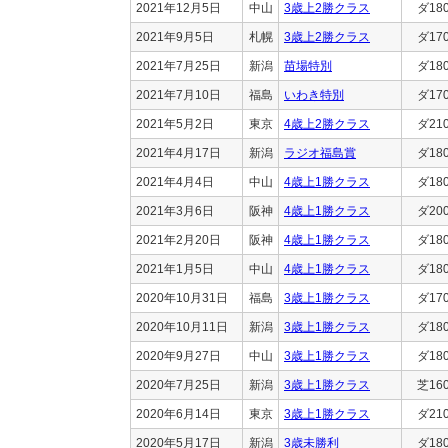
2021年12月5日
中山
3歳上2勝クラス
ダ18
2021年9月5日
札幌
3歳上2勝クラス
ダ17
2021年7月25日
新潟
苗場特別
ダ18
2021年7月10日
福島
いわき特別
ダ17
2021年5月2日
東京
4歳上2勝クラス
ダ21
2021年4月17日
新潟
ラジオ福島賞
ダ18
2021年4月4日
中山
4歳上1勝クラス
ダ18
2021年3月6日
阪神
4歳上1勝クラス
ダ20
2021年2月20日
阪神
4歳上1勝クラス
ダ18
2021年1月5日
中山
4歳上1勝クラス
ダ18
2020年10月31日
福島
3歳上1勝クラス
ダ17
2020年10月11日
新潟
3歳上1勝クラス
ダ18
2020年9月27日
中山
3歳上1勝クラス
ダ18
2020年7月25日
新潟
3歳上1勝クラス
芝16
2020年6月14日
東京
3歳上1勝クラス
ダ21
2020年5月17日
新潟
3歳未勝利
ダ18