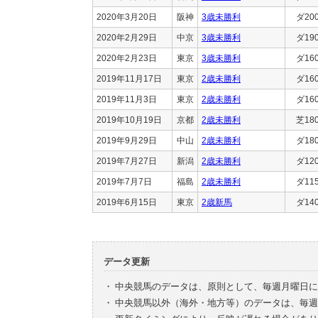
2020年3月20日
阪神
3歳未勝利
ダ20
2020年2月29日
中京
3歳未勝利
ダ19
2020年2月23日
東京
3歳未勝利
ダ16
2019年11月17日
東京
2歳未勝利
ダ16
2019年11月3日
東京
2歳未勝利
ダ16
2019年10月19日
京都
2歳未勝利
芝18
2019年9月29日
中山
2歳未勝利
ダ18
2019年7月27日
新潟
2歳未勝利
ダ12
2019年7月7日
福島
2歳未勝利
ダ11
2019年6月15日
東京
2歳新馬
ダ14
データ更新
・
中央競馬のデータは、原則として、毎週月曜日に
・
中央競馬以外（海外・地方等）のデータは、毎週