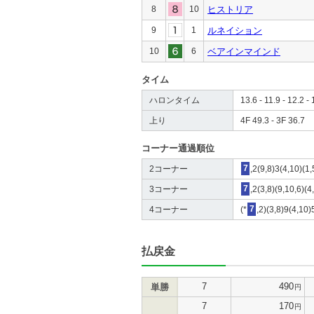
8
10
ヒストリア
9
1
ルネイション
10
6
ベアインマインド
タイム
ハロンタイム
13.6 - 11.9 - 12.2 - 
上り
4F 49.3 - 3F 36.7
コーナー通過順位
2コーナー
7
,2(9,8)3(4,10)(1,
3コーナー
7
,2(3,8)(9,10,6)(4
4コーナー
(*
7
,2)(3,8)9(4,10)
払戻金
7
490
単勝
円
7
170
円