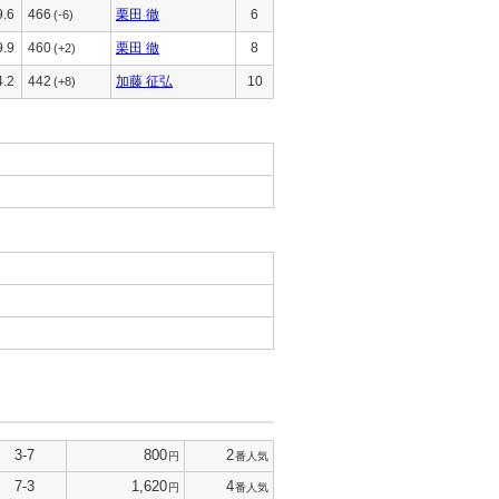
9.6
466
栗田 徹
6
(-6)
9.9
460
栗田 徹
8
(+2)
4.2
442
加藤 征弘
10
(+8)
3-7
800
2
円
番人気
7-3
1,620
4
円
番人気