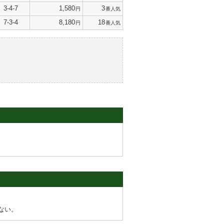
3-4-7
1,580
3
円
番人気
7-3-4
8,180
18
円
番人気
ない。