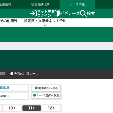
企業情報
社会貢献活動
レース情報
ネット馬券
検索
ビギナーズ
ログイン
その他施設
指定席・入場券ネット予約
情報
今週の注目レース
函館1日
開催選択へ戻る
レース選択へ戻る
函館2日