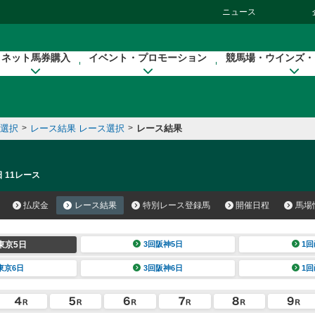
ニュース
ネット馬券購入
イベント・プロモーション
競馬場・ウインズ・
催選択
>
レース結果 レース選択
>
レース結果
 11レース
払戻金
レース結果
特別レース登録馬
開催日程
馬場
東京5日
3回阪神5日
1回
東京6日
3回阪神6日
1回