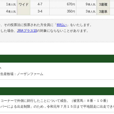
1
4-7
670
9
ワイド
3連複
番人気
円
番人気
4
3-4
350
3
3連単
番人気
円
番人気
合、その投票法に投票された方全員に「
特払い
」をいたします。
中した場合、
JRAプラス10
の対象にならないことがあります。
ネ
生産牧場：ノーザンファーム
２コーナーで外側に斜行したことについて戒告。（被害馬：８番・１０番）
ーバーによる出走制限」のため，令和元年７月１５日まで平地競走に出走でき