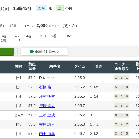
15時45分
走時刻：
天候
雨
芝
不良
2,000
指）
定量
（芝・左）
コース：
メートル
3着
460
4着
270
5着
182
3着
3
全周パトロール
負担
コーナー
性齢
騎手名
タイム
着差
重量
通過順位
牡4
57.0
D.レーン
2:05.0
3
1
1
1
牡5
57.0
石橋 脩
2:05.2
3
１ 1/2
5
3
3
牡4
57.0
津村 明秀
2:05.5
3
１ 3/4
6
8
6
牡5
57.0
戸崎 圭太
2:05.7
3
１
3
3
3
せん5
57.0
三浦 皇成
2:06.2
3
３
8
8
8
牝5
55.0
杉原 誠人
2:06.3
3
１／２
2
2
2
牡6
57.0
内田 博幸
2:06.7
3
２ 1/2
3
5
5