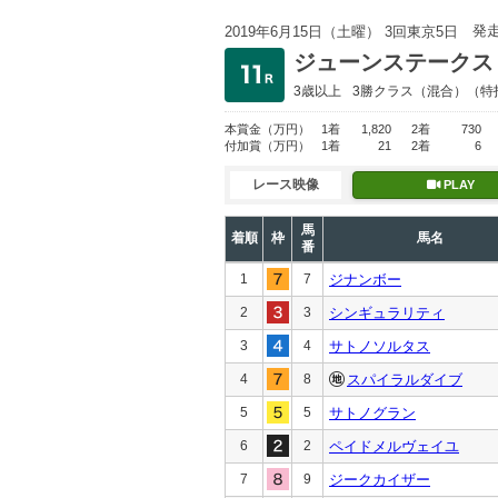
発
2019年6月15日（土曜） 3回東京5日
ジューンステークス
3歳以上
3勝クラス
（混合）（特
本賞金
（万円）
1着
1,820
2着
730
付加賞
（万円）
1着
21
2着
6
レース映像
PLAY
馬
着順
枠
馬名
番
1
7
ジナンボー
2
3
シンギュラリティ
3
4
サトノソルタス
4
8
スパイラルダイブ
5
5
サトノグラン
6
2
ペイドメルヴェイユ
7
9
ジークカイザー