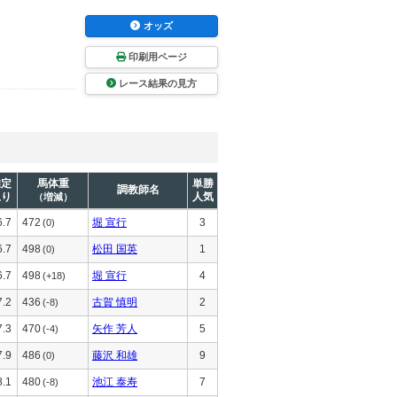
オッズ
印刷用ページ
レース結果の見方
推定
馬体重
単勝
調教師名
上り
人気
（増減）
6.7
472
堀 宣行
3
(0)
6.7
498
松田 国英
1
(0)
6.7
498
堀 宣行
4
(+18)
7.2
436
古賀 慎明
2
(-8)
7.3
470
矢作 芳人
5
(-4)
7.9
486
藤沢 和雄
9
(0)
8.1
480
池江 泰寿
7
(-8)