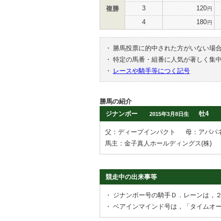
3
120
複勝
円
4
180
円
・
勝馬投票に的中された方がいない場
・
特定の馬番・組番に人気が著しく集
・
レースや騎手等につく記号
勝馬の紹介
ジナンボー
牡4
2015年3月8日生
父：ディープインパクト
母：アパパ
馬主：金子真人ホールディングス(株)
競走中の出来事等
・
ジナンボー号の騎手Ｄ．レーンは，
・
ベアインマインド号は，「タイムオ