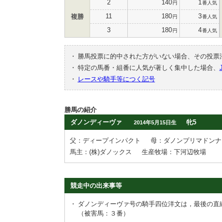
2
140
1
円
番人気
11
180
3
複勝
円
番人気
3
180
4
円
番人気
・
勝馬投票に的中された方がいない場合、その投票
・
特定の馬番・組番に人気が著しく集中した場合、
・
レースや騎手等につく記号
勝馬の紹介
ダノンディーヴァ
牝5
2014年5月15日生
父：ディープインパクト
母：ダノンプリマドンナ
馬主：(株)ダノックス
生産牧場：下河辺牧場
競走中の出来事等
・
ダノンディーヴァ号の騎手四位洋文は，最後の直
（被害馬：３番）