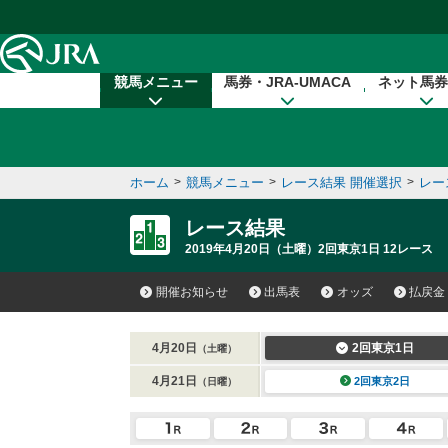
本文へ移動する
競馬メニュー
馬券・JRA-UMACA
ネット馬券
ホーム
>
競馬メニュー
>
レース結果 開催選択
>
レー
レース結果
2019年4月20日（土曜）2回東京1日 12レース
開催お知らせ
出馬表
オッズ
払戻金
4月20日
2回東京1日
（土曜）
4月21日
2回東京2日
（日曜）