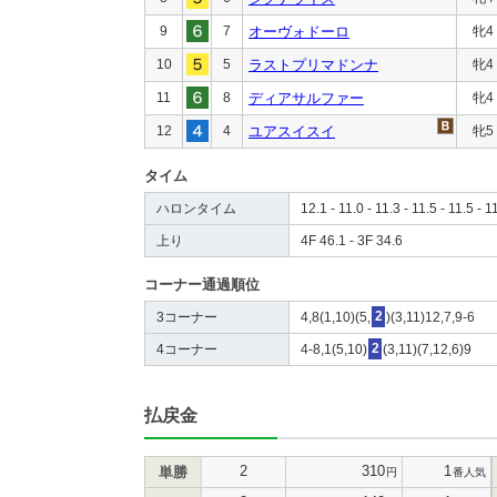
9
7
オーヴォドーロ
牝4
10
5
ラストプリマドンナ
牝4
11
8
ディアサルファー
牝4
12
4
ユアスイスイ
牝5
タイム
ハロンタイム
12.1 - 11.0 - 11.3 - 11.5 - 11.5 - 1
上り
4F 46.1 - 3F 34.6
コーナー通過順位
3コーナー
4,8(1,10)(5,
2
)(3,11)12,7,9-6
4コーナー
4-8,1(5,10)
2
(3,11)(7,12,6)9
払戻金
2
310
1
単勝
円
番人気