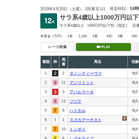
16時
発走時刻：
2019年4月20日（土曜） 2回東京1日
サラ系4歳以上1000万円以下
サラ系4歳以上
1000万円以下
牝［指定］
定
本賞金
（万円）
1着
1,100
2着
440
3着
280
レース映像
PLAY
馬
着順
枠
馬名
性齢
番
1
2
ダノンディーヴァ
牝5
2
11
アンリミット
牝4
3
3
アバルラータ
牝5
4
12
ツヅク
牝5
5
9
ハトホル
牝4
6
1
スズカアーチスト
牝4
7
10
トンボイ
牝4
8
6
シグナライズ
牝4