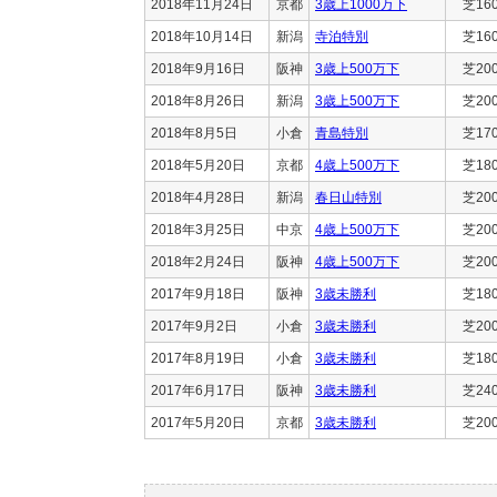
2018年11月24日
京都
3歳上1000万下
芝16
2018年10月14日
新潟
寺泊特別
芝16
2018年9月16日
阪神
3歳上500万下
芝20
2018年8月26日
新潟
3歳上500万下
芝20
2018年8月5日
小倉
青島特別
芝17
2018年5月20日
京都
4歳上500万下
芝18
2018年4月28日
新潟
春日山特別
芝20
2018年3月25日
中京
4歳上500万下
芝20
2018年2月24日
阪神
4歳上500万下
芝20
2017年9月18日
阪神
3歳未勝利
芝18
2017年9月2日
小倉
3歳未勝利
芝20
2017年8月19日
小倉
3歳未勝利
芝18
2017年6月17日
阪神
3歳未勝利
芝24
2017年5月20日
京都
3歳未勝利
芝20