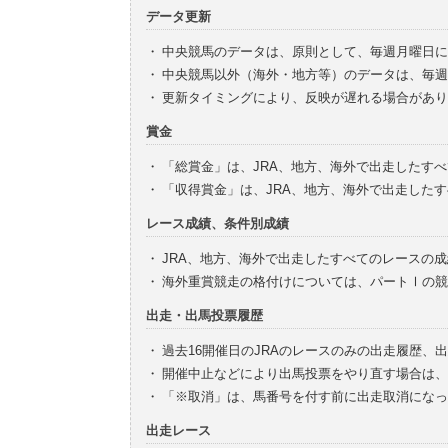
データ更新
・
中央競馬のデータは、原則として、毎週月曜日に
・
中央競馬以外（海外・地方等）のデータは、毎週
・
更新タイミングにより、反映が遅れる場合があり
賞金
・
「総賞金」は、JRA、地方、海外で出走したす
・
「収得賞金」は、JRA、地方、海外で出走した
レース成績、条件別成績
・
JRA、地方、海外で出走したすべてのレースの
・
海外重賞競走の格付けについては、パートⅠの競
出走・出馬投票履歴
・
過去16開催日のJRAのレースのみの出走履歴、
・
開催中止などにより出馬投票をやり直す場合は、
・
「※取消」は、馬番号を付す前に出走取消になっ
出走レース