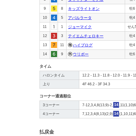
9
8
キッズライトオン
牡6
10
5
アバルラータ
牝4
11
1
ジョーマイク
せん
12
3
テイエムチェロキー
牡4
13
11
ハイブログ
牡4
14
9
ウリボー
牡6
タイム
ハロンタイム
12.2 - 11.3 - 11.8 - 12.0 - 11.9 - 1
上り
4F 46.2 - 3F 34.3
コーナー通過順位
3コーナー
7-12,3,4,8(13,9)-2,
14
,11(1,10)
4コーナー
7,12,3,4(8,13)(2,9)
14
(1,10,11)
払戻金