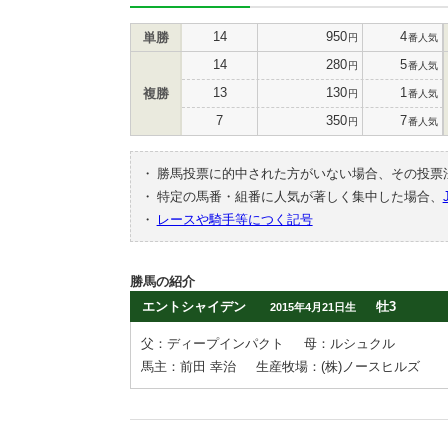
14
950
4
単勝
円
番人気
14
280
5
円
番人気
13
130
1
複勝
円
番人気
7
350
7
円
番人気
・
勝馬投票に的中された方がいない場合、その投票
・
特定の馬番・組番に人気が著しく集中した場合、
・
レースや騎手等につく記号
勝馬の紹介
エントシャイデン
牡3
2015年4月21日生
父：ディープインパクト
母：ルシュクル
馬主：前田 幸治
生産牧場：(株)ノースヒルズ