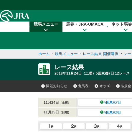
本文へ移動する
競馬メニュー
馬券・JRA-UMACA
ネット馬券
ホーム
>
競馬メニュー
>
レース結果 開催選択
>
レー
レース結果
2018年11月24日（土曜）5回京都7日 12レース
開催お知らせ
出馬表
オッズ
払戻金
11月24日
5回東京7日
（土曜）
11月25日
5回東京8日
（日曜）