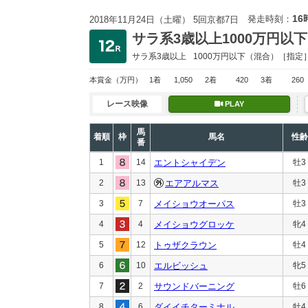
16
発走時刻：
2018年11月24日（土曜） 5回京都7日
サラ系3歳以上1000万円以下
サラ系3歳以上
1000万円以下
（混合）［指定
本賞金
（万円）
1着
1,050
2着
420
3着
260
レース映像
PLAY
馬
着順
枠
馬名
性齢
番
1
14
エントシャイデン
牡3
2
13
エアアルマス
牡3
3
7
メイショウオーパス
牡3
4
4
メイショウグロッケ
牝4
5
12
トゥザクラウン
牡4
6
10
エルビッシュ
牝5
7
2
サウンドバーニング
牡6
8
6
ダイイチターミナル
牡4