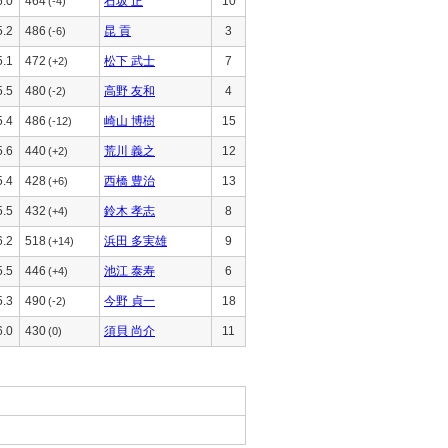
5.0
464
石坂 正
10
(-4)
5.2
486
昆 貢
3
(-6)
5.1
472
松下 武士
7
(+2)
5.5
480
高野 友和
4
(-2)
5.4
486
崎山 博樹
15
(-12)
5.6
440
荒川 義之
12
(+2)
5.4
428
西橋 豊治
13
(+6)
5.5
432
鈴木 孝志
8
(+4)
6.2
518
浜田 多実雄
9
(+14)
5.5
446
池江 泰寿
6
(+4)
5.3
490
今野 貞一
18
(-2)
6.0
430
須貝 尚介
11
(0)