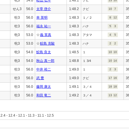
牝3
54.0
松山 弘平
1:48.1
3
クビ
13
10
せん3
56.0
太宰 啓介
1:48.2
3
クビ
10
7
牡3
56.0
幸 英明
1:48.3
3
１／２
8
12
牡3
56.0
福永 祐一
1:48.3
3
ハナ
5
3
牝3
53.0
☆
義 英真
1:48.3
3
アタマ
4
5
牝3
53.0
☆
鮫島 克駿
1:48.3
3
ハナ
2
2
牝3
54.0
鮫島 良太
1:48.5
3
１
10
10
牝3
54.0
秋山 真一郎
1:48.8
3
１ 3/4
10
14
牡3
56.0
中井 裕二
1:49.0
3
１
2
3
牡3
56.0
武 豊
1:49.0
3
クビ
17
16
牡3
56.0
藤岡 康太
1:49.1
3
３／４
18
18
牡3
56.0
和田 竜二
1:49.2
3
３／４
13
12
12.4 - 12.4 - 12.1 - 11.3 - 11.1 - 12.5