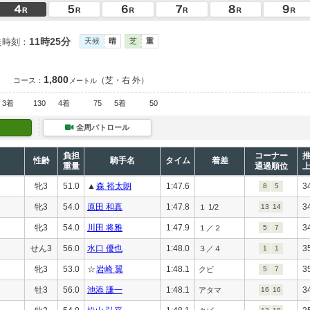
11時25分
走時刻：
天候
晴
芝
重
1,800
（芝・右 外）
コース：
メートル
3着
130
4着
75
5着
50
全周パトロール
負担
コーナー
性齢
騎手名
タイム
着差
重量
通過順位
牝3
51.0
▲
森 裕太朗
1:47.6
3
8
5
牝3
54.0
原田 和真
1:47.8
3
１ 1/2
13
14
牝3
54.0
川田 将雅
1:47.9
3
１／２
5
7
せん3
56.0
水口 優也
1:48.0
3
３／４
1
1
牝3
53.0
☆
岩崎 翼
1:48.1
3
クビ
5
7
牡3
56.0
池添 謙一
1:48.1
3
アタマ
16
16