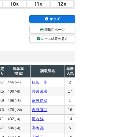
オッズ
印刷用ページ
レース結果の見方
推定
馬体重
単勝
調教師名
上り
人気
（増減）
4.7
446
鮫島 一歩
2
(+4)
4.5
400
渡辺 薫彦
17
(-6)
4.9
466
角居 勝彦
1
(+8)
5.3
476
吉田 直弘
16
(-20)
5.1
432
河内 洋
14
(-4)
4.7
586
高橋 亮
5
(-4)