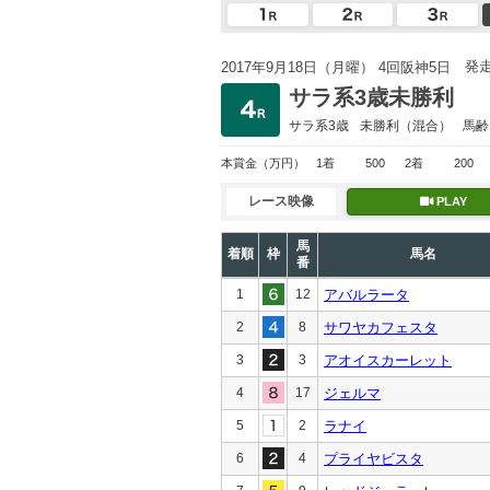
発
2017年9月18日（月曜） 4回阪神5日
サラ系3歳未勝利
サラ系3歳
未勝利
（混合）
馬齢
本賞金
（万円）
1着
500
2着
200
レース映像
PLAY
馬
着順
枠
馬名
番
1
12
アバルラータ
2
8
サワヤカフェスタ
3
3
アオイスカーレット
4
17
ジェルマ
5
2
ラナイ
6
4
プライヤビスタ