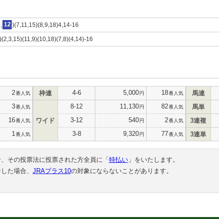
,
12
)(7,11,15)(8,9,18)4,14-16
)(2,3,15)(11,9)(10,18)(7,8)(4,14)-16
2
4-6
5,000
18
枠連
馬連
番人気
円
番人気
3
8-12
11,130
82
馬単
番人気
円
番人気
16
3-12
540
2
ワイド
3連複
番人気
円
番人気
1
3-8
9,320
77
3連単
番人気
円
番人気
合、その投票法に投票された方全員に「
特払い
」をいたします。
中した場合、
JRAプラス10
の対象にならないことがあります。