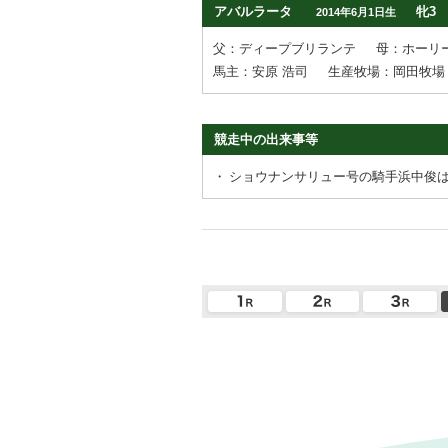
アバルラータ
牝3
2014年6月1日生
父：ディープブリランテ
母：ホーリ
馬主：安原 浩司
生産牧場：岡田牧場
競走中の出来事等
・
ショウナンサリュー号の騎手浜中俊