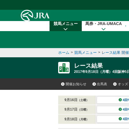
本文へ移動する
競馬メニュー
馬券・JRA-UMACA
ホーム
>
競馬メニュー
>
レース結果 開
レース結果
2017年9月18日（月曜）4回阪神5
開催お知らせ
出馬表
オッズ
9月16日
4回
（土曜）
9月17日
4回
（日曜）
9月18日
4回
（月曜）