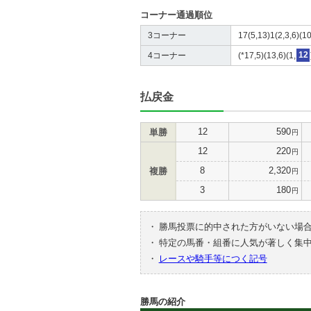
コーナー通過順位
3コーナー
17(5,13)1(2,3,6)(10
4コーナー
(*17,5)(13,6)(1,
12
払戻金
12
590
単勝
円
12
220
円
8
2,320
複勝
円
3
180
円
・
勝馬投票に的中された方がいない場
・
特定の馬番・組番に人気が著しく集
・
レースや騎手等につく記号
勝馬の紹介