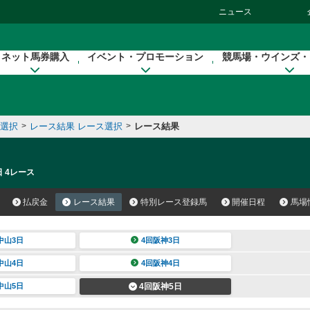
ニュース
ネット馬券購入
イベント・プロモーション
競馬場・ウインズ・
催選択
>
レース結果 レース選択
>
レース結果
日 4レース
払戻金
レース結果
特別レース登録馬
開催日程
馬場
中山3日
4回阪神3日
中山4日
4回阪神4日
中山5日
4回阪神5日