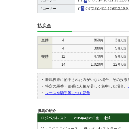
3コーナー
(*2,
4
,6,7)(3,14,10)(11,13,12)8(
4コーナー
(*
4
,6)7(2,3)14(11,12)8(13,10,9
払戻金
4
860
3
単勝
円
番人気
4
380
5
円
番人気
11
470
9
複勝
円
番人気
14
1,020
12
円
番人気
・
勝馬投票に的中された方がいない場合、その投票
・
特定の馬番・組番に人気が著しく集中した場合、
・
レースや騎手等につく記号
勝馬の紹介
ロジペルレスト
牡4
2015年4月28日生
父：ロジユニヴァース
母：ペルレストラーダ