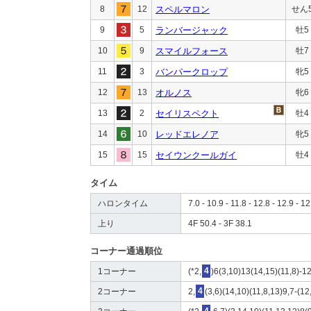
8
12
スペルマロン
せん
9
5
ランバージャック
牡5
10
9
スマイルフォース
牡7
11
3
バンパークロップ
牝5
12
13
オルノス
牝6
13
2
セイリスペクト
牡4
14
10
レッドエレノア
牝5
15
15
セイウンクールガイ
牡4
タイム
ハロンタイム
7.0 - 10.9 - 11.8 - 12.8 - 12.9 - 12
上り
4F 50.4 - 3F 38.1
コーナー通過順位
1コーナー
(*2,
4
)6(3,10)13(14,15)(11,8)-12
2コーナー
2,
4
(3,6)(14,10)(11,8,13)9,7-(12