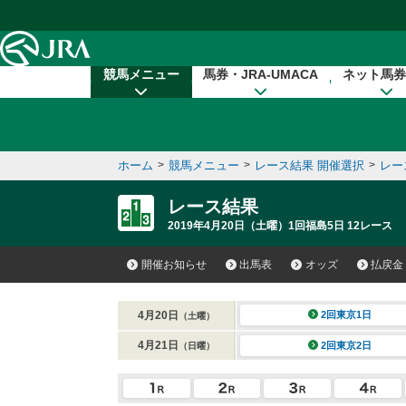
本文へ移動する
競馬メニュー
馬券・JRA-UMACA
ネット馬券
ホーム
>
競馬メニュー
>
レース結果 開催選択
>
レー
レース結果
2019年4月20日（土曜）1回福島5日 12レース
開催お知らせ
出馬表
オッズ
払戻金
4月20日
2回東京1日
（土曜）
4月21日
2回東京2日
（日曜）