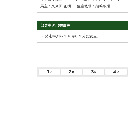
馬主：久米田 正明
生産牧場：須崎牧場
競走中の出来事等
・
発走時刻を１６時０１分に変更。