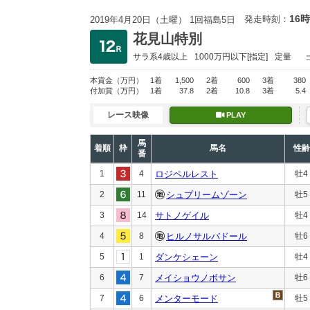
16時
発走時刻：
2019年4月20日（土曜） 1回福島5日
花見山特別
サラ系4歳以上
1000万円以下
[指定]
定量
本賞金
（万円）
1着
1,500
2着
600
3着
380
付加賞
（万円）
1着
37.8
2着
10.8
3着
5.4
レース映像
PLAY
馬
着順
枠
馬名
性齢
番
1
4
ロジペルレスト
牡4
2
11
シュプリームゾーン
牡5
3
14
サトノゲイル
牡4
4
8
ヒルノサルバドール
牡6
5
1
ダンケシェーン
牡4
6
7
メイショウノボサン
牡6
7
6
メンターモード
牡5