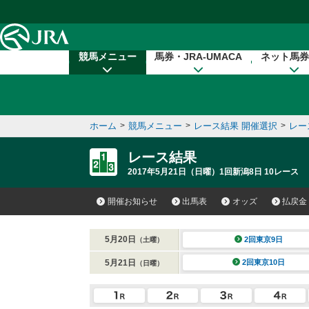
本文へ移動する
競馬メニュー
馬券・JRA-UMACA
ネット馬券
ホーム
>
競馬メニュー
>
レース結果 開催選択
>
レー
レース結果
2017年5月21日（日曜）1回新潟8日 10レース
開催お知らせ
出馬表
オッズ
払戻金
5月20日
2回東京9日
（土曜）
5月21日
2回東京10日
（日曜）