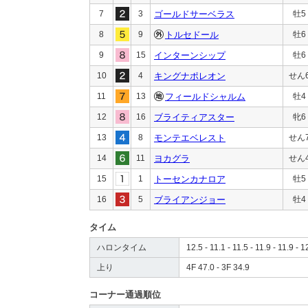
7
3
ゴールドサーベラス
牡5
8
9
トルセドール
牡6
9
15
インターンシップ
牡6
10
4
キングナポレオン
せん
11
13
フィールドシャルム
牡4
12
16
ブライティアスター
牝6
13
8
モンテエベレスト
せん
14
11
ヨカグラ
せん
15
1
トーセンカナロア
牡5
16
5
ブライアンジョー
牡4
タイム
ハロンタイム
12.5 - 11.1 - 11.5 - 11.9 - 11.9 - 1
上り
4F 47.0 - 3F 34.9
コーナー通過順位