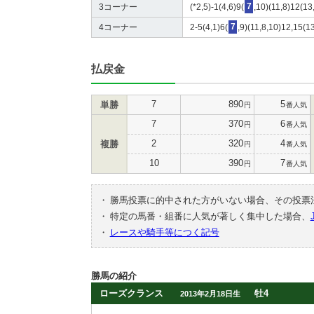
3コーナー
(*2,5)-1(4,6)9(
7
,10)(11,8)12(13
4コーナー
2-5(4,1)6(
7
,9)(11,8,10)12,15(1
払戻金
7
890
5
単勝
円
番人気
7
370
6
円
番人気
2
320
4
複勝
円
番人気
10
390
7
円
番人気
・
勝馬投票に的中された方がいない場合、その投票
・
特定の馬番・組番に人気が著しく集中した場合、
・
レースや騎手等につく記号
勝馬の紹介
ローズクランス
牡4
2013年2月18日生