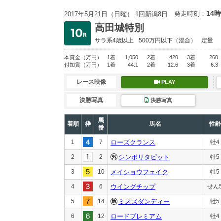
14時
発走時刻：
2017年5月21日（日曜） 1回新潟8日
高田城特別
サラ系4歳以上
500万円以下
（混合）
定量
本賞金
（万円）
1着
1,050
2着
420
3着
260
付加賞
（万円）
1着
44.1
2着
12.6
3着
6.3
レース映像
PLAY
決勝写真
決勝写真
馬
着順
枠
馬名
性齢
番
1
7
ローズクランス
牡4
2
2
シンボリタピット
牡5
3
10
メイショウフェイク
牡5
4
6
ウイングチップ
せん
5
14
ミスズダンディー
牡5
6
12
ロードプレミアム
牡4