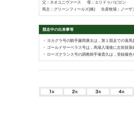
父：ネオユニヴァース
母：エリドゥバビロン
馬主：グリーンフィールズ(株)
生産牧場：ノーザ
競走中の出来事等
・
ヨカグラ号の騎手藤岡康太は，第１競走での落馬
・
ゴールドサーベラス号は，馬場入場後に左前肢落
・
ローズクランス号の調教師手塚貴久は，登録服色