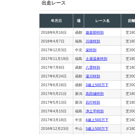
出走レース
年月日
場
レース名
距
2018年6月16日
函館
遊楽部特別
芝18
2018年4月7日
福島
川俣特別
芝18
2017年12月3日
中京
栄特別
芝20
2017年11月19日
福島
土湯温泉特別
芝18
2017年7月8日
函館
八雲特別
芝18
2017年6月24日
函館
湯川特別
芝20
2017年6月18日
函館
3歳上500万下
芝20
2017年5月21日
新潟
高田城特別
芝18
2017年5月13日
新潟
石打特別
芝18
2017年4月15日
福島
浄土平特別
芝20
2017年3月18日
中京
4歳上500万下
芝16
2016年12月23日
中山
3歳上500万下
ダ18