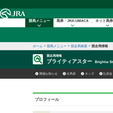
本文へ移動する
競馬メニュー
馬券・JRA-UMACA
ネット馬券
ホーム
>
競馬メニュー
>
競走馬検索
>
競走馬情報
競走馬情報
ブライティアスター
Brightia 
開催お知らせ
出馬表
オッズ
払戻金
プロフィール