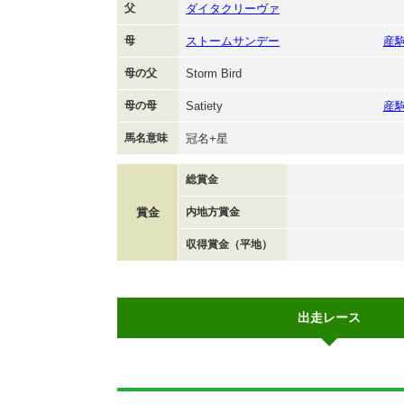
父
ダイタクリーヴァ
母
ストームサンデー
産
母の父
Storm Bird
母の母
Satiety
産
馬名意味
冠名+星
総賞金
賞金
内地方賞金
収得賞金（平地）
出走レース