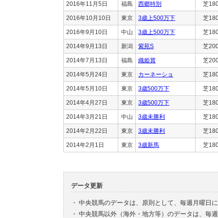
2016年11月5日
福島
西郷特別
芝18
2016年10月10日
東京
3歳上500万下
芝18
2016年9月10日
中山
3歳上500万下
芝18
2014年9月13日
新潟
紫苑S
芝20
2014年7月13日
福島
織姫賞
芝20
2014年5月24日
東京
カーネーショ
芝18
2014年5月10日
東京
3歳500万下
芝18
2014年4月27日
東京
3歳500万下
芝18
2014年3月21日
中山
3歳未勝利
芝18
2014年2月22日
東京
3歳未勝利
芝18
2014年2月1日
東京
3歳新馬
芝18
データ更新
・
中央競馬のデータは、原則として、毎週月曜日に
・
中央競馬以外（海外・地方等）のデータは、毎週